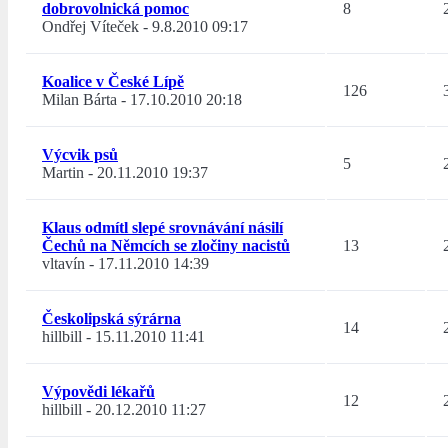
dobrovolnická pomoc
8
Ondřej Víteček
-
9.8.2010 09:17
Koalice v České Lípě
126
Milan Bárta
-
17.10.2010 20:18
Výcvik psů
5
Martin
-
20.11.2010 19:37
Klaus odmítl slepé srovnávání násilí
Čechů na Němcích se zločiny nacistů
13
vltavín
-
17.11.2010 14:39
Českolipská sýrárna
14
hillbill
-
15.11.2010 11:41
Výpovědi lékařů
12
hillbill
-
20.12.2010 11:27