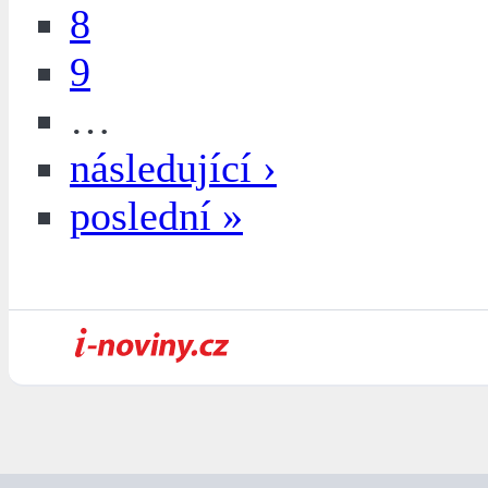
8
9
…
následující ›
poslední »