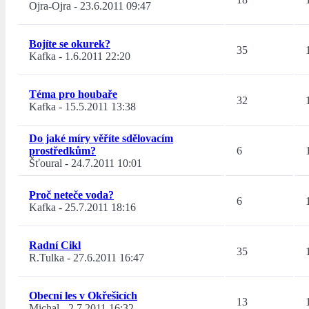
Ojra-Ojra
-
23.6.2011 09:47
Bojíte se okurek?
35
Kafka
-
1.6.2011 22:20
Téma pro houbaře
32
Kafka
-
15.5.2011 13:38
Do jaké míry věříte sdělovacím
prostředkům?
6
Šťoural
-
24.7.2011 10:01
Proč neteče voda?
6
Kafka
-
25.7.2011 18:16
Radní Cikl
35
R.Tulka
-
27.6.2011 16:47
Obecní les v Okřešicích
13
Michal
-
2.7.2011 16:32