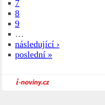
7
8
9
…
následující ›
poslední »