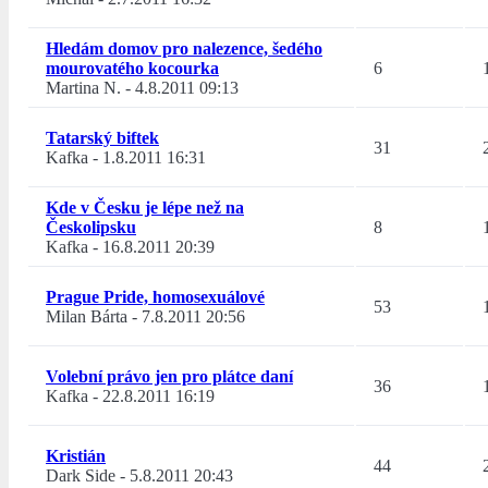
Hledám domov pro nalezence, šedého
mourovatého kocourka
6
Martina N.
-
4.8.2011 09:13
Tatarský biftek
31
Kafka
-
1.8.2011 16:31
Kde v Česku je lépe než na
Českolipsku
8
Kafka
-
16.8.2011 20:39
Prague Pride, homosexuálové
53
Milan Bárta
-
7.8.2011 20:56
Volební právo jen pro plátce daní
36
Kafka
-
22.8.2011 16:19
Kristián
44
Dark Side
-
5.8.2011 20:43