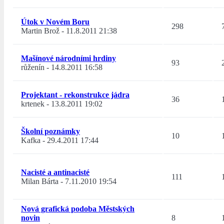
Útok v Novém Boru
298
Martin Brož
-
11.8.2011 21:38
Mašínové národními hrdiny
93
růženín
-
14.8.2011 16:58
Projektant - rekonstrukce jádra
36
krtenek
-
13.8.2011 19:02
Školní poznámky
10
Kafka
-
29.4.2011 17:44
Nacisté a antinacisté
111
Milan Bárta
-
7.11.2010 19:54
Nová grafická podoba Městských
novin
8