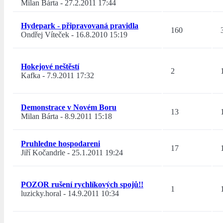
Milan Bárta
-
27.2.2011 17:44
Hydepark - připravovaná pravidla
160
Ondřej Víteček
-
16.8.2010 15:19
Hokejové neštěstí
2
Kafka
-
7.9.2011 17:32
Demonstrace v Novém Boru
13
Milan Bárta
-
8.9.2011 15:18
Pruhledne hospodareni
17
Jiří Kočandrle
-
25.1.2011 19:24
POZOR rušení rychlíkových spojů!!
1
luzicky.horal
-
14.9.2011 10:34