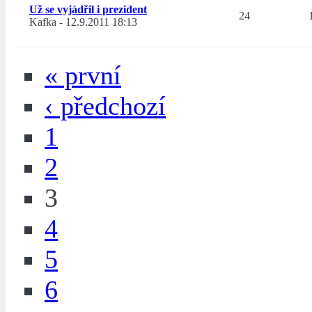
Už se vyjádřil i prezident
24
Kafka
-
12.9.2011 18:13
« první
‹ předchozí
1
2
3
4
5
6