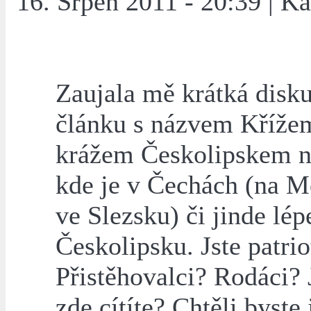
16. Srpen 2011 - 20:39 | K
Zaujala mě krátká disku
článku s názvem Kříže
krážem Českolipskem n
kde je v Čechách (na M
ve Slezsku) či jinde lép
Českolipsku. Jste patrio
Přistěhovalci? Rodáci? 
zde cítíte? Chtěli byste