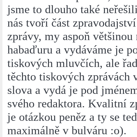
jsme to dlouho také neřešili
nás tvoří část zpravodajství
zprávy, my aspoň většinou
habaďuru a vydáváme je p
tiskových mluvčích, ale řa
těchto tiskových zprávách
slova a vydá je pod jméne
svého redaktora. Kvalitní z
je otázkou peněz a ty se teď
maximálně v bulváru :o).