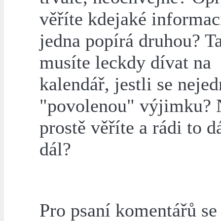
věříte kdejaké informac
jedna popírá druhou? T
musíte leckdy dívat na
kalendář, jestli se neje
"povolenou" výjimku?
prostě věříte a rádi to d
dál?
Pro psaní komentářů s