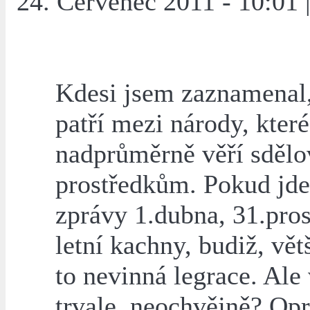
24. Červenec 2011 - 10:01 
Kdesi jsem zaznamenal,
patří mezi národy, které
nadprůměrně věří sděl
prostředkům. Pokud jde
zprávy 1.dubna, 31.pros
letní kachny, budiž, vět
to nevinná legrace. Ale 
trvale, neochvějně? Op