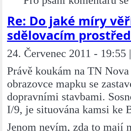
Pro psaní komentářů s
Re: Do jaké míry věř
sdělovacím prostře
24. Červenec 2011 - 19:55 
Právě koukám na TN Nova 
obrazovce mapku se zasta
dopravními stavbami. Sosno
I/9, je situována kamsi ke 
Jenom nevím, zda to mají 