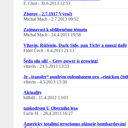
F, Chot
-
30.6.2013 12:53
Zborov - 2.7.1917 Výročí
Michal Mach
-
2.7.2013 09:52
Zajímavost k oblíbenému tématu
Michal Mach
-
24.4.2013 19:58
Vltavín, Růženín, Dark Side, pan Tichý a mnozí další
Fidel Čech
-
8.4.2013 21:13
Šedá síla sílí! – Grey power is growing!
vltavín
-
23.5.2013 13:53
Je „transfer“ pouhým eufemismem pro „etnickou čist
vltavín
-
4.5.2013 13:30
Aktuality
hillbill
-
11.4.2012 13:03
tankodrom U Obecního lesa
Lucie H.
-
28.4.2013 16:27
Americký totalitní terorismus plánuje bombardování