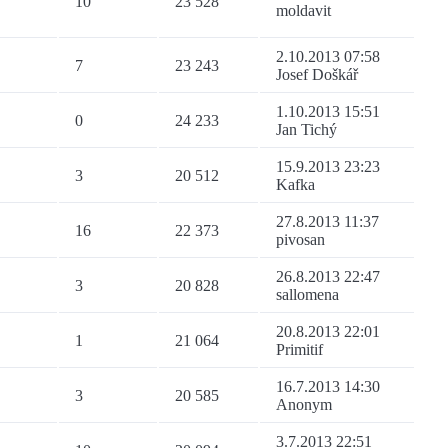
10
23 528
moldavit
2.10.2013 07:58
7
23 243
Josef Doškář
1.10.2013 15:51
0
24 233
Jan Tichý
15.9.2013 23:23
3
20 512
Kafka
27.8.2013 11:37
16
22 373
pivosan
26.8.2013 22:47
3
20 828
sallomena
20.8.2013 22:01
1
21 064
Primitif
16.7.2013 14:30
3
20 585
Anonym
3.7.2013 22:51