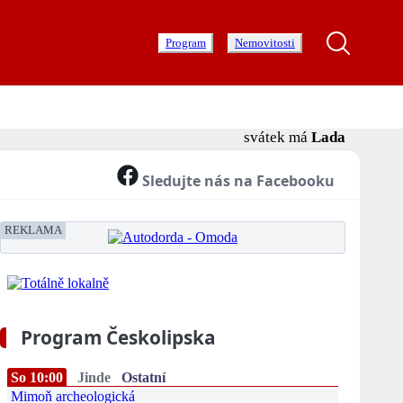
Program
Nemovitosti
svátek má
Lada
Sledujte nás na Facebooku
REKLAMA
Program Českolipska
So 10:00
Jinde
Ostatní
Mimoň archeologická