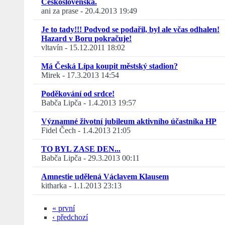
Československa.
ani za prase
-
20.4.2013 19:49
Je to tady!!! Podvod se podařil, byl ale včas odhalen!
Hazard v Boru pokračuje!
vltavín
-
15.12.2011 18:02
Má Česká Lípa koupit městský stadion?
Mirek
-
17.3.2013 14:54
Poděkování od srdce!
Babča Lipča
-
1.4.2013 19:57
Významné životní jubileum aktivního účastníka HP
Fidel Čech
-
1.4.2013 21:05
TO BYL ZASE DEN...
Babča Lipča
-
29.3.2013 00:11
Amnestie udělená Václavem Klausem
kitharka
-
1.1.2013 23:13
« první
‹ předchozí