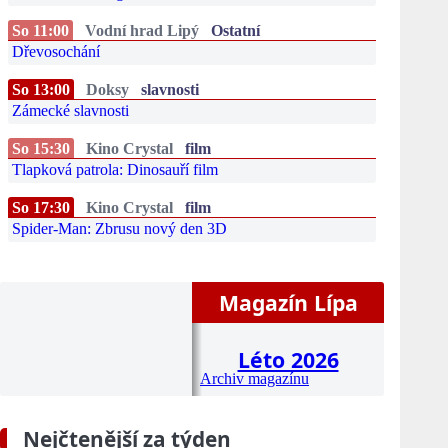
So 11:00
Vodní hrad Lipý
Ostatní
Dřevosochání
So 13:00
Doksy
slavnosti
Zámecké slavnosti
So 15:30
Kino Crystal
film
Tlapková patrola: Dinosauří film
So 17:30
Kino Crystal
film
Spider-Man: Zbrusu nový den 3D
Magazín Lípa
Léto 2026
Archiv magazínu
Nejčtenější za týden