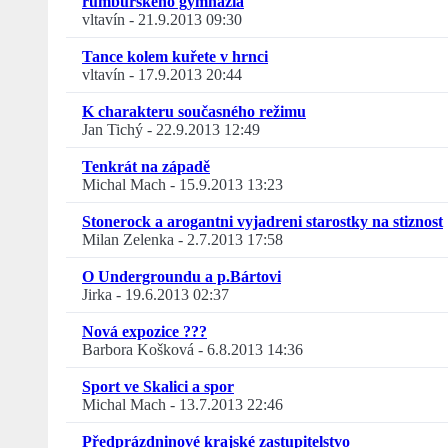
rumburského gymnázia
vltavín
-
21.9.2013 09:30
Tance kolem kuřete v hrnci
vltavín
-
17.9.2013 20:44
K charakteru současného režimu
Jan Tichý
-
22.9.2013 12:49
Tenkrát na západě
Michal Mach
-
15.9.2013 13:23
Stonerock a arogantni vyjadreni starostky na stiznost
Milan Zelenka
-
2.7.2013 17:58
O Undergroundu a p.Bártovi
Jirka
-
19.6.2013 02:37
Nová expozice ???
Barbora Košková
-
6.8.2013 14:36
Sport ve Skalici a spor
Michal Mach
-
13.7.2013 22:46
Předprázdninové krajské zastupitelstvo