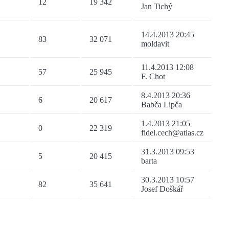
12
19 342
Jan Tichý
14.4.2013 20:45
83
32 071
moldavit
11.4.2013 12:08
57
25 945
F. Chot
8.4.2013 20:36
6
20 617
Babča Lipča
1.4.2013 21:05
0
22 319
fidel.cech@atlas.cz
31.3.2013 09:53
5
20 415
barta
30.3.2013 10:57
82
35 641
Josef Doškář