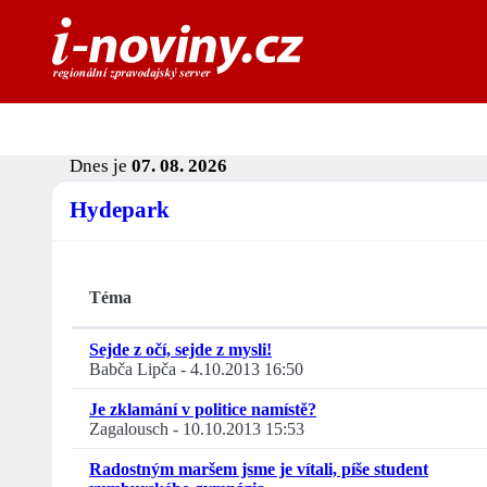
Dnes je
07. 08. 2026
Hydepark
Téma
Sejde z očí, sejde z mysli!
Babča Lipča
-
4.10.2013 16:50
Je zklamání v politice namístě?
Zagalousch
-
10.10.2013 15:53
Radostným maršem jsme je vítali, píše student