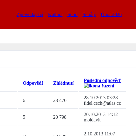
Zpravodajství
Kultura
Sport
Seriály
Únor 2026
Poslední odpověď
Odpovědí
Zhlédnutí
28.10.2013 03:28
6
23 476
fidel.cech@atlas.cz
20.10.2013 14:12
5
20 798
moldavit
2.10.2013 11:07