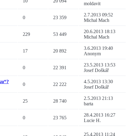
10
20 094
moldavit
2.7.2013 09:52
0
23 359
Michal Mach
20.6.2013 18:13
229
53 449
Michal Mach
3.6.2013 19:40
17
20 892
Anonym
23.5.2013 13:53
0
22 391
Josef Doškář
ku“?
4.5.2013 13:30
0
22 222
Josef Doškář
2.5.2013 21:13
25
28 740
barta
28.4.2013 16:27
0
23 765
Lucie H.
25.4.2013 11:24