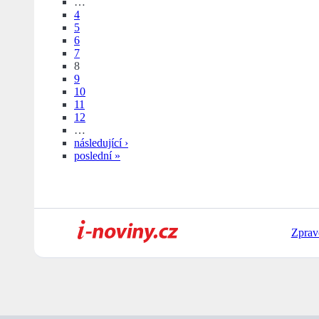
…
4
5
6
7
8
9
10
11
12
…
následující ›
poslední »
Zprav