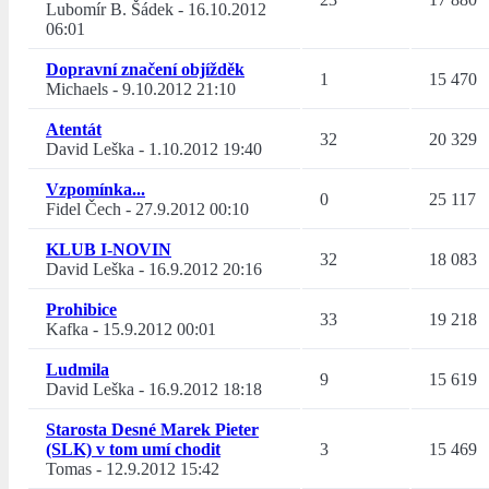
Lubomír B. Šádek
-
16.10.2012
06:01
Dopravní značení objížděk
1
15 470
Michaels
-
9.10.2012 21:10
Atentát
32
20 329
David Leška
-
1.10.2012 19:40
Vzpomínka...
0
25 117
Fidel Čech
-
27.9.2012 00:10
KLUB I-NOVIN
32
18 083
David Leška
-
16.9.2012 20:16
Prohibice
33
19 218
Kafka
-
15.9.2012 00:01
Ludmila
9
15 619
David Leška
-
16.9.2012 18:18
Starosta Desné Marek Pieter
(SLK) v tom umí chodit
3
15 469
Tomas
-
12.9.2012 15:42