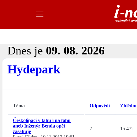
Dnes je
09. 08. 2026
Hydepark
Téma
Odpovědí
Zhlédnu
Českolipáci v tahu i na tahu
aneb Inženýr Benda opět
7
15 472
zasahuje
Pavel Cihlar
-
10.11.2012 19:51