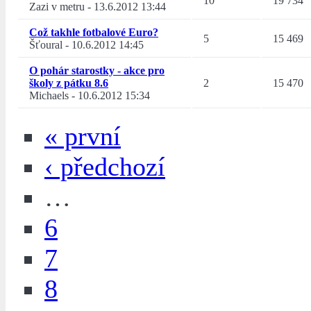
10
19 734
Zazi v metru
-
13.6.2012 13:44
Což takhle fotbalové Euro?
5
15 469
Šťoural
-
10.6.2012 14:45
O pohár starostky - akce pro
školy z pátku 8.6
2
15 470
Michaels
-
10.6.2012 15:34
« první
‹ předchozí
…
6
7
8