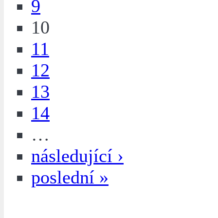
9
10
11
12
13
14
…
následující ›
poslední »