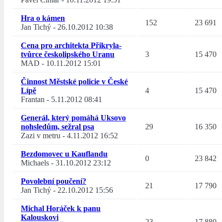
Hra o kámen
152
23 691
Jan Tichý
-
26.10.2012 10:38
Cena pro architekta Přikryla-
tvůrce českolipského Uranu
3
15 470
MAD
-
10.11.2012 15:01
Činnost Městské policie v České
Lípě
4
15 470
Frantan
-
5.11.2012 08:41
Generál, který pomáhá Uksovo
nohsledům, sežral psa
29
16 350
Zazi v metru
-
4.11.2012 16:52
Bezdomovec u Kauflandu
0
23 842
Michaels
-
31.10.2012 23:12
Povolební poučení?
21
17 790
Jan Tichý
-
22.10.2012 15:56
Michal Horáček k panu
Kalouskovi
23
17 880