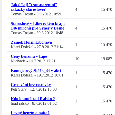
Jak dělají "transparentní"
zakázky starostové?
4
15 470
Tomas Trojan
-
3.9.2012 10:59
Starostové v Libereckém kraji:
146 milionů pro Syner v Desné
4
15 470
Tomas Trojan
-
30.8.2012 10:48
Zámek Horní Libchava
1
15 470
Karel Doležal
-
27.8.2012 21:14
Ceny benzinu v Lípě
10
19 087
Michaels
-
14.7.2012 17:21
Kontejerový žhář opět v akci
1
15 470
Karel Doležal
-
19.7.2012 18:01
Cestování bez cestovky
1
15 470
Petr Starý
-
12.7.2012 18:03
Kdo koupí hrad Ralsko ?
2
15 470
hrad ralsko
-
8.7.2012 01:52
Levný benzín a nafta?