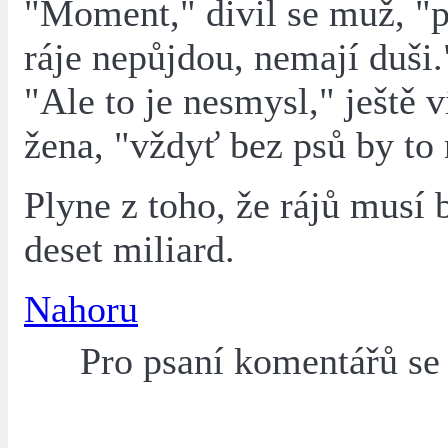
"Moment," divil se muž, "p
ráje nepůjdou, nemají duši.
"Ale to je nesmysl," ještě v
žena, "vždyť bez psů by to 
Plyne z toho, že rájů musí 
deset miliard.
Nahoru
Pro psaní komentářů s