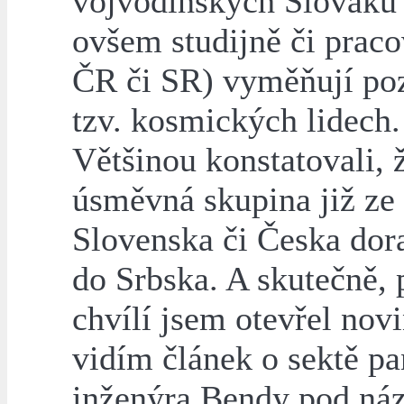
vojvodinských Slováků 
ovšem studijně či prac
ČR či SR) vyměňují po
tzv. kosmických lidech.
Většinou konstatovali, ž
úsměvná skupina již ze
Slovenska či Česka dora
do Srbska. A skutečně, 
chvílí jsem otevřel nov
vidím článek o sektě pa
inženýra Bendy pod n