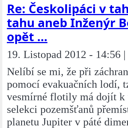
Re: Českolipáci v tah
tahu aneb Inženýr 
opět ...
19. Listopad 2012 - 14:56 |
Nelíbí se mi, že při záchra
pomocí evakuačních lodí, t
vesmírné flotily má dojít k 
selekci pozemšťanů přemís
planetu Jupiter v páté dime