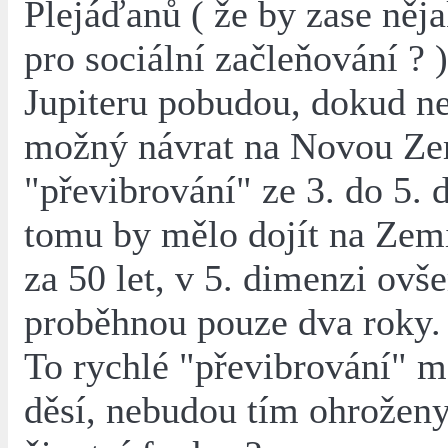
Plejáďanů ( že by zase něj
pro sociální začleňování ? 
Jupiteru pobudou, dokud n
možný návrat na Novou Ze
"převibrování" ze 3. do 5.
tomu by mělo dojít na Zemi
za 50 let, v 5. dimenzi ovš
proběhnou pouze dva roky.
To rychlé "převibrování" m
děsí, nebudou tím ohroženy