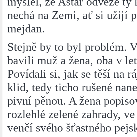
myslel, že Astar odveze ty 
nechá na Zemi, ať si užijí 
mejdan.
Stejně by to byl problém. V
bavili muž a žena, oba v le
Povídali si, jak se těší na r
klid, tedy ticho rušené nan
pivní pěnou. A žena popiso
rozlehlé zelené zahrady, ve
venčí svého šťastného pejs