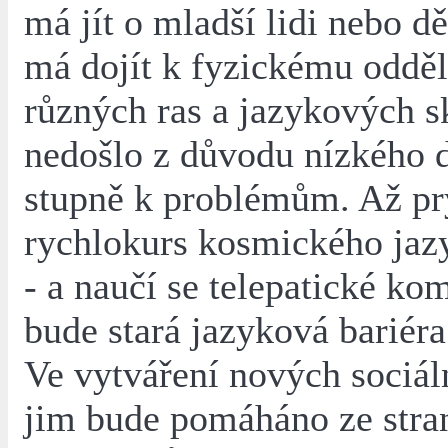
má jít o mladší lidi nebo dě
má dojít k fyzickému oddě
různých ras a jazykových s
nedošlo z důvodu nízkého 
stupně k problémům. Až pr
rychlokurs kosmického jaz
- a naučí se telepatické ko
bude stará jazyková bariér
Ve vytváření nových sociál
jim bude pomáháno ze stra