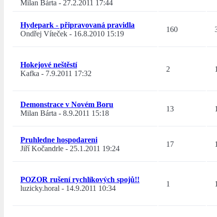
Milan Bárta
-
27.2.2011 17:44
Hydepark - připravovaná pravidla
160
Ondřej Víteček
-
16.8.2010 15:19
Hokejové neštěstí
2
Kafka
-
7.9.2011 17:32
Demonstrace v Novém Boru
13
Milan Bárta
-
8.9.2011 15:18
Pruhledne hospodareni
17
Jiří Kočandrle
-
25.1.2011 19:24
POZOR rušení rychlíkových spojů!!
1
luzicky.horal
-
14.9.2011 10:34