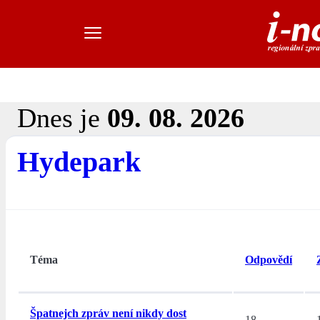
Dnes je
09. 08. 2026
Hydepark
Téma
Odpovědí
Špatnejch zpráv není nikdy dost
18