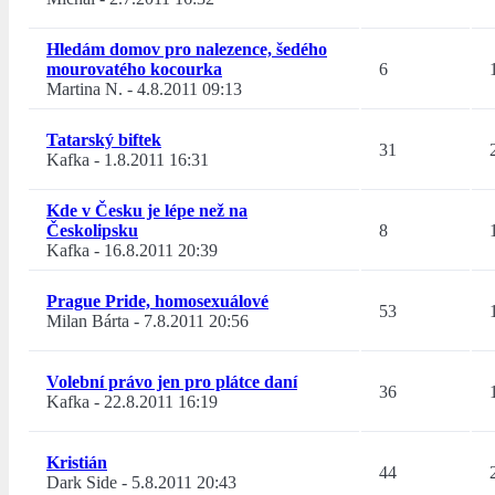
Hledám domov pro nalezence, šedého
mourovatého kocourka
6
Martina N.
-
4.8.2011 09:13
Tatarský biftek
31
Kafka
-
1.8.2011 16:31
Kde v Česku je lépe než na
Českolipsku
8
Kafka
-
16.8.2011 20:39
Prague Pride, homosexuálové
53
Milan Bárta
-
7.8.2011 20:56
Volební právo jen pro plátce daní
36
Kafka
-
22.8.2011 16:19
Kristián
44
Dark Side
-
5.8.2011 20:43