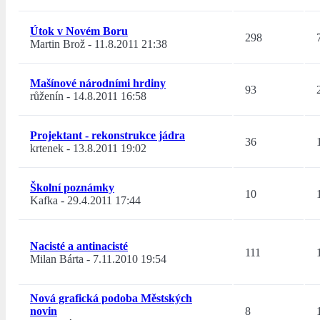
Útok v Novém Boru
298
Martin Brož
-
11.8.2011 21:38
Mašínové národními hrdiny
93
růženín
-
14.8.2011 16:58
Projektant - rekonstrukce jádra
36
krtenek
-
13.8.2011 19:02
Školní poznámky
10
Kafka
-
29.4.2011 17:44
Nacisté a antinacisté
111
Milan Bárta
-
7.11.2010 19:54
Nová grafická podoba Městských
novin
8