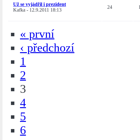
Už se vyjádřil i prezident
24
Kafka
-
12.9.2011 18:13
« první
‹ předchozí
1
2
3
4
5
6