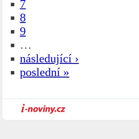
7
8
9
…
následující ›
poslední »