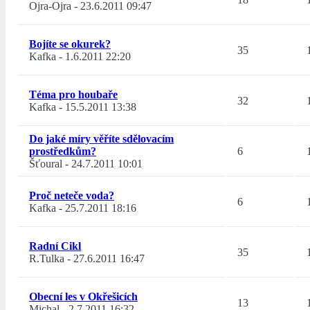
Ojra-Ojra
-
23.6.2011 09:47
Bojíte se okurek?
35
Kafka
-
1.6.2011 22:20
Téma pro houbaře
32
Kafka
-
15.5.2011 13:38
Do jaké míry věříte sdělovacím
prostředkům?
6
Šťoural
-
24.7.2011 10:01
Proč neteče voda?
6
Kafka
-
25.7.2011 18:16
Radní Cikl
35
R.Tulka
-
27.6.2011 16:47
Obecní les v Okřešicích
13
Michal
-
2.7.2011 16:32