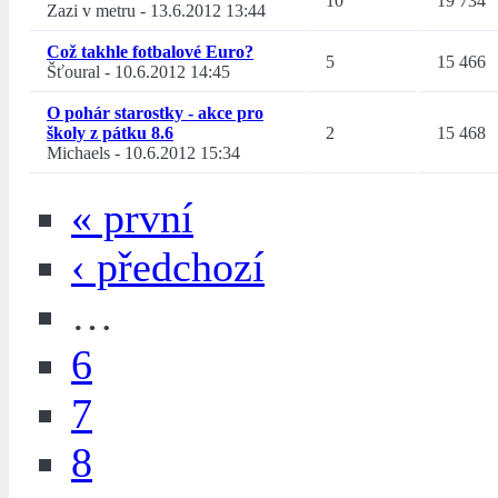
10
19 734
Zazi v metru
-
13.6.2012 13:44
Což takhle fotbalové Euro?
5
15 466
Šťoural
-
10.6.2012 14:45
O pohár starostky - akce pro
školy z pátku 8.6
2
15 468
Michaels
-
10.6.2012 15:34
« první
‹ předchozí
…
6
7
8