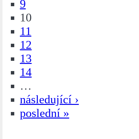
9
10
11
12
13
14
…
následující ›
poslední »