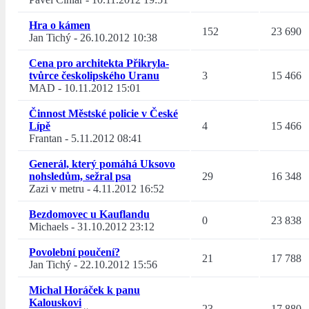
Hra o kámen
152
23 690
Jan Tichý
-
26.10.2012 10:38
Cena pro architekta Přikryla-
tvůrce českolipského Uranu
3
15 466
MAD
-
10.11.2012 15:01
Činnost Městské policie v České
Lípě
4
15 466
Frantan
-
5.11.2012 08:41
Generál, který pomáhá Uksovo
nohsledům, sežral psa
29
16 348
Zazi v metru
-
4.11.2012 16:52
Bezdomovec u Kauflandu
0
23 838
Michaels
-
31.10.2012 23:12
Povolební poučení?
21
17 788
Jan Tichý
-
22.10.2012 15:56
Michal Horáček k panu
Kalouskovi
23
17 880