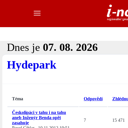
Dnes je
07. 08. 2026
Hydepark
Téma
Odpovědí
Zhlédnu
Českolipáci v tahu i na tahu
aneb Inženýr Benda opět
7
15 471
zasahuje
Pavel Cihlar
-
10.11.2012 19:51