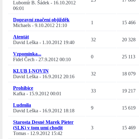
Lubomír B. Šádek
-
16.10.2012
06:01
Dopravní značení objížděk
1
15 466
Michaels
-
9.10.2012 21:10
Atentát
32
20 328
David Leška
-
1.10.2012 19:40
Vzpomínka...
0
25 113
Fidel Čech
-
27.9.2012 00:10
KLUB I-NOVIN
32
18 079
David Leška
-
16.9.2012 20:16
Prohibice
33
19 217
Kafka
-
15.9.2012 00:01
Ludmila
9
15 619
David Leška
-
16.9.2012 18:18
Starosta Desné Marek Pieter
(SLK) v tom umí chodit
3
15 469
Tomas
-
12.9.2012 15:42