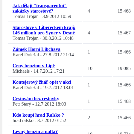
Jak dělají "transparentní"
zakázky starostové?
4
15 468
Tomas Trojan
-
3.9.2012 10:59
Starostové v Libereckém kraji:
146 milionů pro Syner v Desné
4
15 467
Tomas Trojan
-
30.8.2012 10:48
Zámek Horní Libchava
1
15 466
Karel Doležal
-
27.8.2012 21:14
Ceny benzinu v Lípě
10
19 085
Michaels
-
14.7.2012 17:21
Kontejerový žhář opět v akci
1
15 466
Karel Doležal
-
19.7.2012 18:01
Cestování bez cestovky
1
15 468
Petr Starý
-
12.7.2012 18:03
Kdo koupí hrad Ralsko ?
2
15 466
hrad ralsko
-
8.7.2012 01:52
Levný benzín a nafta?