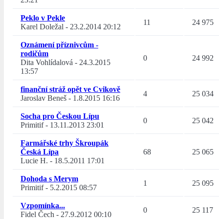
Peklo v Pekle
11
24 975
Karel Doležal
-
23.2.2014 20:12
Oznámení příznivcům -
rodičům
0
24 992
Dita Vohlídalová
-
24.3.2015
13:57
finanční stráž opět ve Cvikově
4
25 034
Jaroslav Beneš
-
1.8.2015 16:16
Socha pro Českou Lípu
0
25 042
Primitif
-
13.11.2013 23:01
Farmářské trhy Škroupák
Česká Lípa
68
25 065
Lucie H.
-
18.5.2011 17:01
Dohoda s Merym
1
25 095
Primitif
-
5.2.2015 08:57
Vzpomínka...
0
25 117
Fidel Čech
-
27.9.2012 00:10