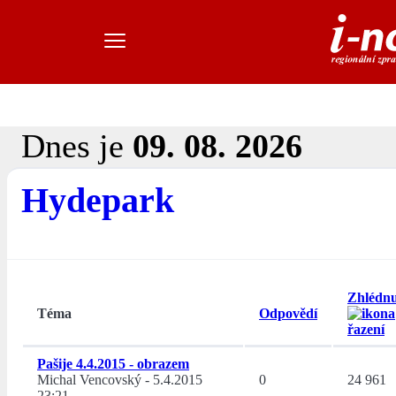
Dnes je
09. 08. 2026
Hydepark
Zhlédnu
Téma
Odpovědí
Pašije 4.4.2015 - obrazem
Michal Vencovský
-
5.4.2015
0
24 961
23:21