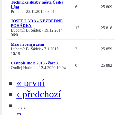
Technické služby města Česká
Lípa
6
25 809
Primitif
-
23.11.2015 08:51
JOSEF LADA - NEZBEDNÉ
POHÁDKY
13
25 818
Lubomír B. Šádek
-
19.12.2014
06:01
Mezi nebem a zemí
Lubomír B. Šádek
-
7.1.2015
3
25 859
16:19
Cestopis Indie 2015 - část 3.
0
25 882
Ondřej Hudrlík
-
12.4.2020 10:04
« první
‹ předchozí
…