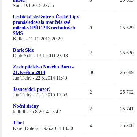
Sou
-
9.1.2015 23:15
Lesbická strážnice z České Lípy
pronásledovala manžela své
milenky! PŘEPIS nechutných
9
25 629
SMS
Kafka
-
11.12.2013 20:29
Dark Side
2
25 630
Dark Side
-
13.1.2011 23:18
Zastupitelstvo Nového Boru -
21. května 2014
30
25 689
Jan Tichý
-
22.5.2014 11:40
Jasnovidci, pozor!
2
25 702
Jan Tichý
-
21.1.2015 15:53
Noční sirény
2
25 741
hillbill
-
25.8.2014 13:42
Tibet
4
25 806
Karel Doležal
-
9.6.2014 18:30