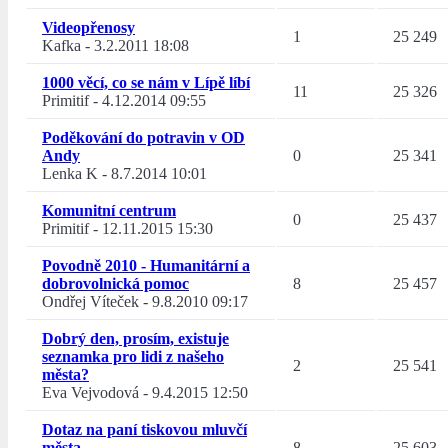
Videopřenosy
1
25 249
Kafka
-
3.2.2011 18:08
1000 věcí, co se nám v Lípě líbí
11
25 326
Primitif
-
4.12.2014 09:55
Poděkování do potravin v OD
Andy
0
25 341
Lenka K
-
8.7.2014 10:01
Komunitní centrum
0
25 437
Primitif
-
12.11.2015 15:30
Povodně 2010 - Humanitární a
dobrovolnická pomoc
8
25 457
Ondřej Víteček
-
9.8.2010 09:17
Dobrý den, prosím, existuje
seznamka pro lidi z našeho
2
25 541
města?
Eva Vejvodová
-
9.4.2015 12:50
Dotaz na paní tiskovou mluvčí
města
8
25 603