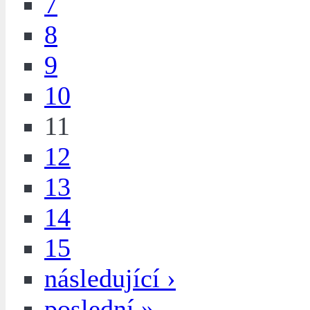
7
8
9
10
11
12
13
14
15
následující ›
poslední »