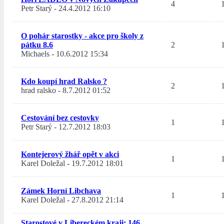
4
Petr Starý
-
24.4.2012 16:10
O pohár starostky - akce pro školy z
pátku 8.6
2
Michaels
-
10.6.2012 15:34
Kdo koupí hrad Ralsko ?
2
hrad ralsko
-
8.7.2012 01:52
Cestování bez cestovky
1
Petr Starý
-
12.7.2012 18:03
Kontejerový žhář opět v akci
1
Karel Doležal
-
19.7.2012 18:01
Zámek Horní Libchava
1
Karel Doležal
-
27.8.2012 21:14
Starostové v Libereckém kraji: 146