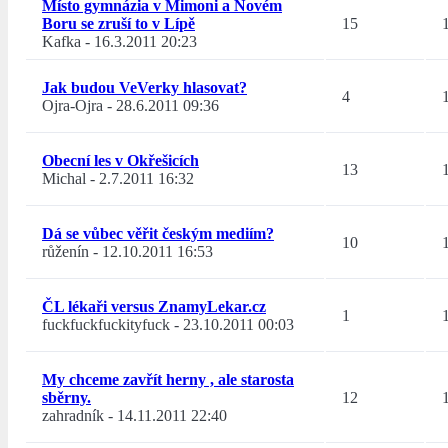
Místo gymnázia v Mimoni a Novém
Boru se zruší to v Lípě
15
Kafka
-
16.3.2011 20:23
Jak budou VeVerky hlasovat?
4
Ojra-Ojra
-
28.6.2011 09:36
Obecní les v Okřešicích
13
Michal
-
2.7.2011 16:32
Dá se vůbec věřit českým mediím?
10
růženín
-
12.10.2011 16:53
ČL lékaři versus ZnamyLekar.cz
1
fuckfuckfuckityfuck
-
23.10.2011 00:03
My chceme zavřít herny , ale starosta
sběrny.
12
zahradník
-
14.11.2011 22:40