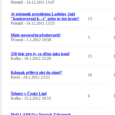
Primitif
-
14.12.2011 13:47
Je tajemník prezidenta Ladislav Jakl
"kontroverzni k---t" nebo to jen hraje?
13
Primitif
-
14.12.2011 13:55
Máte novoroční předsevzetí?
5
Šťoural
-
1.1.2012 10:58
250 tisíc pro ty, co dřou jako koně
15
Kafka
-
18.1.2012 22:29
Kdopak přilévá olej do ohně?
10
Pavel
-
24.1.2012 23:22
Štěnice v České Lípě
6
Kafka
-
15.2.2012 18:53
Hoří LADEO v Nových Zákupech