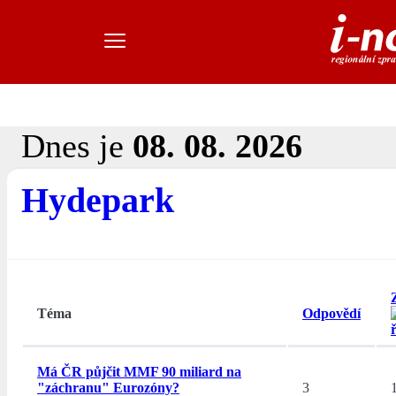
Dnes je
08. 08. 2026
Hydepark
Téma
Odpovědí
Má ČR půjčit MMF 90 miliard na
"záchranu" Eurozóny?
3