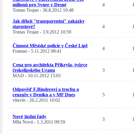
milionů pro Syner v Desné
4
Tomas Trojan
-
30.8.2012 10:48
Jak dělají "transparentní" zakázky
starostové?
4
Tomas Trojan
-
3.9.2012 10:59
Činnost Městské policie v České Lípě
4
Frantan
-
5.11.2012 08:41
Cena pro architekta Přikryla- tvůrce
českolipského Uranu
3
MAD
-
10.11.2012 15:01
Odpověď F.Binderovi a trochu o
cenzuře v Deníku a v MF Dnes
5
vltavín
-
26.2.2011 10:02
Nové jízdní řády
3
Míla Nová
-
1.3.2011 09:59