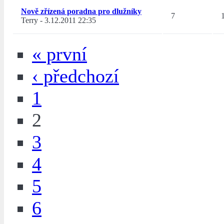
Nově zřízená poradna pro dlužníky
7
Terry
-
3.12.2011 22:35
« první
‹ předchozí
1
2
3
4
5
6