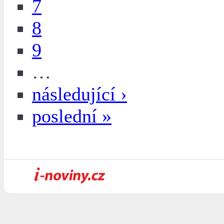
7
8
9
…
následující ›
poslední »