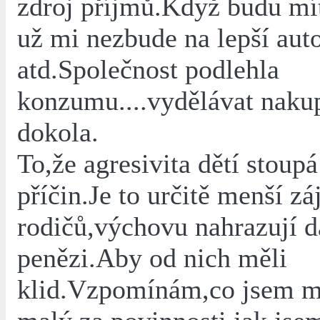
zdroj příjmů.Když budu mít
už mi nezbude na lepší aut
atd.Společnost podlehla
konzumu....vydělávat nakup
dokola.
To,že agresivita dětí stou
příčin.Je to určitě menší z
rodičů,výchovu nahrazují d
penězi.Aby od nich měli
klid.Vzpomínám,co jsem mě