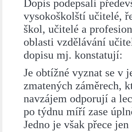
Dopis podepsali předev
vysokoškolští učitelé, ř
škol, učitelé a profesio
oblasti vzdělávání učite
dopisu mj. konstatují:
Je obtížné vyznat se v j
zmatených záměrech, kt
navzájem odporují a le
po týdnu míří zase úpln
Jedno je však přece jen