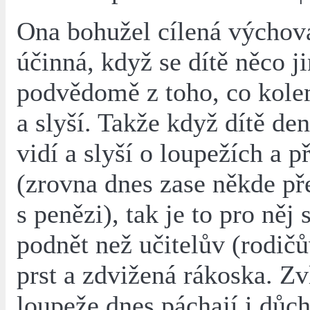
Ona bohužel cílená výchov
účinná, když se dítě něco j
podvědomě z toho, co kole
a slyší. Takže když dítě de
vidí a slyší o loupežích a 
(zrovna dnes zase někde př
s penězi), tak je to pro něj s
podnět než učitelův (rodič
prst a zdvižená rákoska. Zv
loupeže dnes páchají i důch