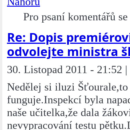
Nahoru
Pro psaní komentářů s
Re: Dopis premiérovi
odvolejte ministra š
30. Listopad 2011 - 21:52 |
Nedělej si iluzi Šťourale,to
funguje.Inspekcí byla napa
naše učitelka,že dala žákov
nevypracování testu pětk