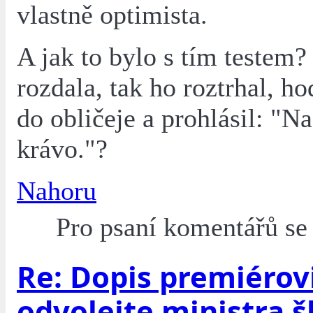
vlastně optimista.
A jak to bylo s tím testem?
rozdala, tak ho roztrhal, ho
do obličeje a prohlásil: "Na
krávo."?
Nahoru
Pro psaní komentářů s
Re: Dopis premiérovi
odvolejte ministra š