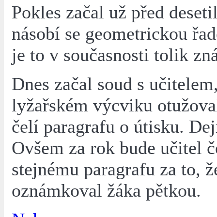
Pokles začal už před deseti
násobí se geometrickou řad
je to v současnosti tolik zná
Dnes začal soud s učitelem,
lyžařském výcviku otužoval
čelí paragrafu o útisku. D
Ovšem za rok bude učitel če
stejnému paragrafu za to, ž
oznámkoval žáka pětkou.