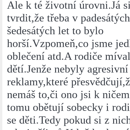
Ale k té životní úrovni.Já 
tvrdit,že třeba v padesátýc
šedesátých let to bylo
horší.Vzpomeň,co jsme jedl
oblečení atd.A rodiče mívali
dětí.Jenže nebyly agresivní
reklamy,které přesvědčují,
nemáš to,či ono jsi k niče
tomu obětují sobecky i rod
se děti.Tedy pokud si z ni