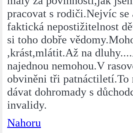
malý za povinnosti,jak jse
pracovat s rodiči.Nejvíc se 
faktická nepostižitelnost dě
si toho dobře vědomy.Moho
,krást,mlátit.Až na dluhy...
najednou nemohou.V rasov
obviněni tři patnáctiletí.
dávat dohromady s důchodc
invalidy.
Nahoru