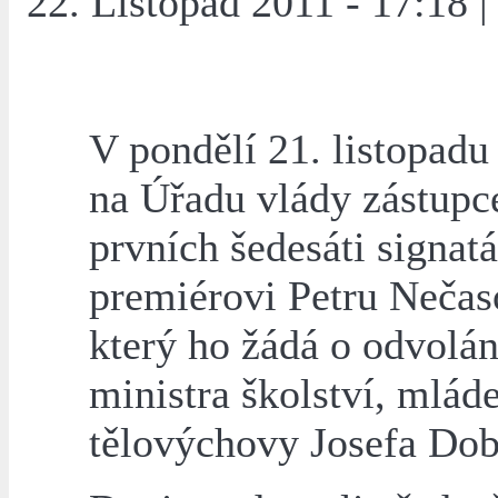
22. Listopad 2011 - 17:18 |
V pondělí 21. listopadu
na Úřadu vlády zástupc
prvních šedesáti signat
premiérovi Petru Nečas
který ho žádá o odvolán
ministra školství, mlád
tělovýchovy Josefa Dob