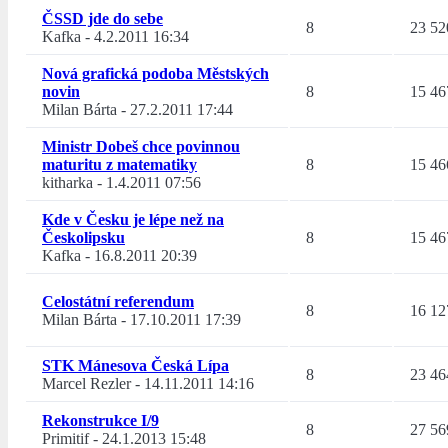
ČSSD jde do sebe
8
23 52
Kafka
-
4.2.2011 16:34
Nová grafická podoba Městských
novin
8
15 46
Milan Bárta
-
27.2.2011 17:44
Ministr Dobeš chce povinnou
maturitu z matematiky
8
15 46
kitharka
-
1.4.2011 07:56
Kde v Česku je lépe než na
Českolipsku
8
15 46
Kafka
-
16.8.2011 20:39
Celostátní referendum
8
16 12
Milan Bárta
-
17.10.2011 17:39
STK Mánesova Česká Lípa
8
23 46
Marcel Rezler
-
14.11.2011 14:16
Rekonstrukce I/9
8
27 56
Primitif
-
24.1.2013 15:48