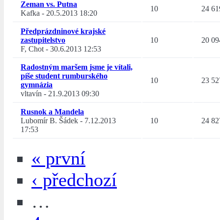
Zeman vs. Putna
10
24 61
Kafka
-
20.5.2013 18:20
Předprázdninové krajské
zastupitelstvo
10
20 09
F, Chot
-
30.6.2013 12:53
Radostným maršem jsme je vítali,
píše student rumburského
10
23 52
gymnázia
vltavín
-
21.9.2013 09:30
Rusnok a Mandela
Lubomír B. Šádek
-
7.12.2013
10
24 82
17:53
« první
‹ předchozí
…