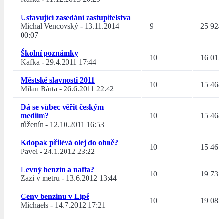
Ustavující zasedání zastupitelstva
Michal Vencovský
-
13.11.2014
9
25 92
00:07
Školní poznámky
10
16 01
Kafka
-
29.4.2011 17:44
Městské slavnosti 2011
10
15 46
Milan Bárta
-
26.6.2011 22:42
Dá se vůbec věřit českým
mediím?
10
15 46
růženín
-
12.10.2011 16:53
Kdopak přilévá olej do ohně?
10
15 46
Pavel
-
24.1.2012 23:22
Levný benzín a nafta?
10
19 73
Zazi v metru
-
13.6.2012 13:44
Ceny benzinu v Lípě
10
19 08
Michaels
-
14.7.2012 17:21