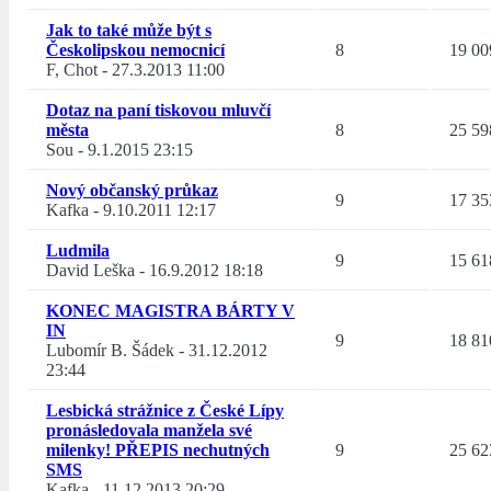
Jak to také může být s
Českolipskou nemocnicí
8
19 00
F, Chot
-
27.3.2013 11:00
Dotaz na paní tiskovou mluvčí
města
8
25 59
Sou
-
9.1.2015 23:15
Nový občanský průkaz
9
17 35
Kafka
-
9.10.2011 12:17
Ludmila
9
15 61
David Leška
-
16.9.2012 18:18
KONEC MAGISTRA BÁRTY V
IN
9
18 81
Lubomír B. Šádek
-
31.12.2012
23:44
Lesbická strážnice z České Lípy
pronásledovala manžela své
milenky! PŘEPIS nechutných
9
25 62
SMS
Kafka
-
11.12.2013 20:29