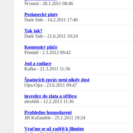
Šťoural
-
28.1.2011 08:46
Poslanecké platy
Dark Side
-
14.2.2011 17:40
Tak jak?
Dark Side
-
21.6.2011 19:24
Komenský pláče
Primitif
-
2.3.2012 09:42
Jod a radiace
Kafka
-
21.3.2011 11:36
Špatnejch zpráv není nikdy dost
Ojra-Ojra
-
23.6.2011 09:47
investice do zlata a stříbra
alex666
-
12.2.2013 11:36
Pruhledne hospodareni
Jiří Kočandrle
-
25.1.2011 19:24
Vraťme se už raději k filmům