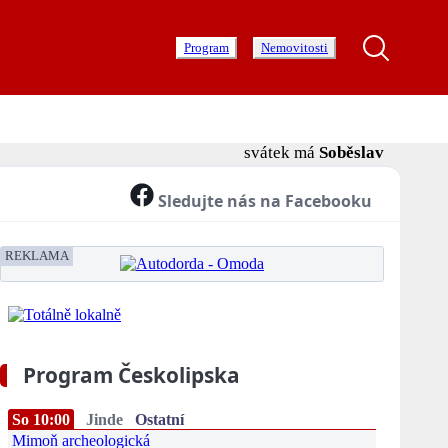
Program
Nemovitosti
svátek má
Soběslav
Sledujte nás na Facebooku
REKLAMA
Program Českolipska
So 10:00
Jinde
Ostatní
Mimoň archeologická