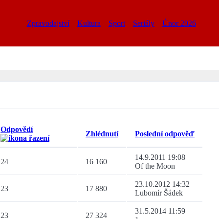
Zpravodajství
Kultura
Sport
Seriály
Únor 2026
Odpovědí
Zhlédnutí
Poslední odpověď
14.9.2011 19:08
24
16 160
Of the Moon
23.10.2012 14:32
23
17 880
Lubomír Šádek
31.5.2014 11:59
23
27 324