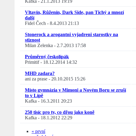
Kafka
-
21.1.2013 19:19
Vltavín, Růženín, Dark Side, pan Tichý a mnozí
další
Fidel Čech
-
8.4.2013 21:13
Stonerock a arogantni vyjadreni starostky na
stiznost
Milan Zelenka
-
2.7.2013 17:58
Průměrný českolípák
Primitif
-
18.12.2014 14:32
MHD zadara?
ani za prase
-
20.10.2015 15:26
Místo gymnázia v Mimoni a Novém Boru se zruší
to v Lípě
Kafka
-
16.3.2011 20:23
250 tisíc pro ty, co dřou jako koně
Kafka
-
18.1.2012 22:29
« první