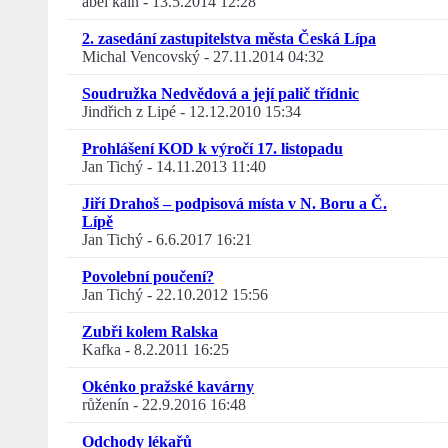
abel kain
-
13.5.2014 12:28
2. zasedání zastupitelstva města Česká Lípa
Michal Vencovský
-
27.11.2014 04:32
Soudružka Nedvědová a její palič třídnic
Jindřich z Lipé
-
12.12.2010 15:34
Prohlášení KOD k výročí 17. listopadu
Jan Tichý
-
14.11.2013 11:40
Jiří Drahoš – podpisová místa v N. Boru a Č.
Lípě
Jan Tichý
-
6.6.2017 16:21
Povolební poučení?
Jan Tichý
-
22.10.2012 15:56
Zubři kolem Ralska
Kafka
-
8.2.2011 16:25
Okénko pražské kavárny
růženín
-
22.9.2016 16:48
Odchody lékařů