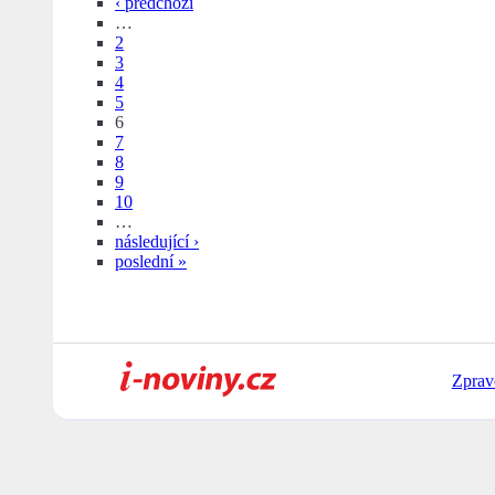
‹ předchozí
…
2
3
4
5
6
7
8
9
10
…
následující ›
poslední »
Zprav