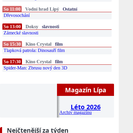
So 11:00
Vodní hrad Lipý
Ostatní
Dřevosochání
So 13:00
Doksy
slavnosti
Zámecké slavnosti
So 15:30
Kino Crystal
film
Tlapková patrola: Dinosauří film
So 17:30
Kino Crystal
film
Spider-Man: Zbrusu nový den 3D
Magazín Lípa
Léto 2026
Archiv magazínu
Nejčtenější za týden