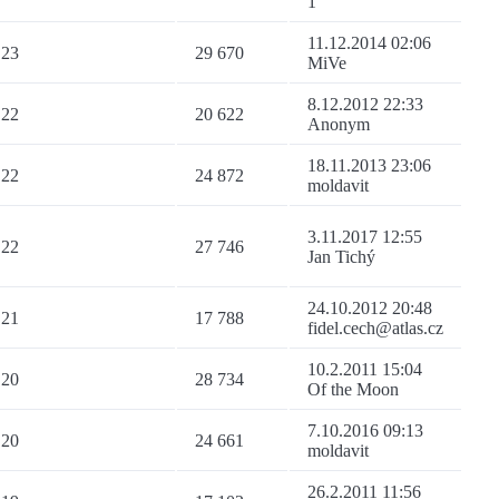
1
11.12.2014 02:06
23
29 670
MiVe
8.12.2012 22:33
22
20 622
Anonym
18.11.2013 23:06
22
24 872
moldavit
3.11.2017 12:55
22
27 746
Jan Tichý
24.10.2012 20:48
21
17 788
fidel.cech@atlas.cz
10.2.2011 15:04
20
28 734
Of the Moon
7.10.2016 09:13
20
24 661
moldavit
26.2.2011 11:56