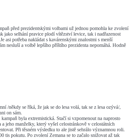
kampaň před prezidentskými volbami už jednou pomohla ke zvolení
 jako selhání pravice plodí vítězství levice, tak i nadřazenost
. Je asi potřeba nakládat s kavárenskými znalostmi s menší
ám nesluší a volbě lepšího příštího prezidenta nepomáhá. Hodně
/někdy se říká, že jak se do lesa volá, tak se z lesa ozývá/,
ani on sám.
 kampaň byla extremistická. Stačí si vzpomenout na naprosto
 a jeho manželky, který vyšel celostránkově v celostátních
tovat. Při těsném výsledku to ale jistě sehrálo významnou roli.
0 tis pokutu. Po zvolení Zemana se to začalo snižovat až tak