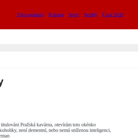
Zpravodajství
Kultura
Sport
Seriály
Únor 2026
y
ti titulováni Pražská kavárna, otevírám toto okénko
lkoholiky, není dementní, nebo nemá sníženou inteligenci,
Zeman