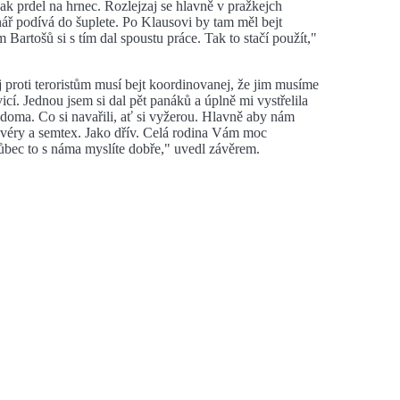
ak prdel na hrnec. Rozlejzaj se hlavně v pražkejch
nář podívá do šuplete. Po Klausovi by tam měl bejt
artošů si s tím dal spoustu práce. Tak to stačí použít,"
j proti teroristům musí bejt koordinovanej, že jim musíme
cí. Jednou jsem si dal pět panáků a úplně mi vystřelila
 doma. Co si navařili, ať si vyžerou. Hlavně aby nám
 kvéry a semtex. Jako dřív. Celá rodina Vám moc
 vůbec to s náma myslíte dobře," uvedl závěrem.