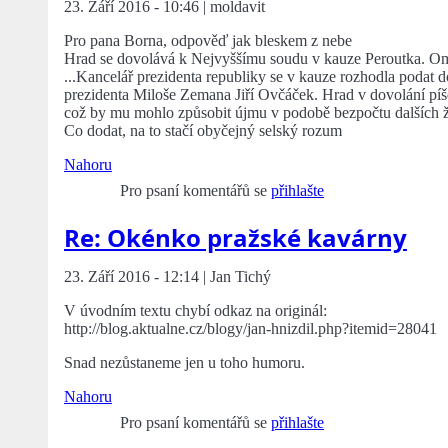
23. Září 2016 - 10:46 | moldavit
Pro pana Borna, odpověď jak bleskem z nebe
Hrad se dovolává k Nejvyššímu soudu v kauze Peroutka. O
...Kancelář prezidenta republiky se v kauze rozhodla podat
prezidenta Miloše Zemana Jiří Ovčáček. Hrad v dovolání píš
což by mu mohlo způsobit újmu v podobě bezpočtu dalších ža
Co dodat, na to stačí obyčejný selský rozum
Nahoru
Pro psaní komentářů se
přihlašte
Re: Okénko pražské kavárny
23. Září 2016 - 12:14 | Jan Tichý
V úvodním textu chybí odkaz na originál:
http://blog.aktualne.cz/blogy/jan-hnizdil.php?itemid=28041
Snad nezůstaneme jen u toho humoru.
Nahoru
Pro psaní komentářů se
přihlašte