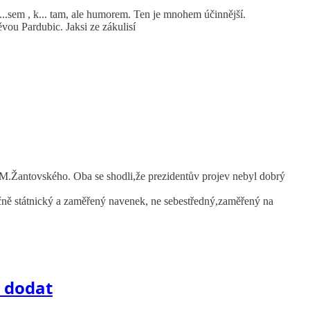
...sem , k... tam, ale humorem. Ten je mnohem účinnější.
ěvou Pardubic. Jaksi ze zákulisí
 M.Žantovského. Oba se shodli,že prezidentův projev nebyl dobrý
ečně státnický a zaměřený navenek, ne sebestředný,zaměřený na
 dodat