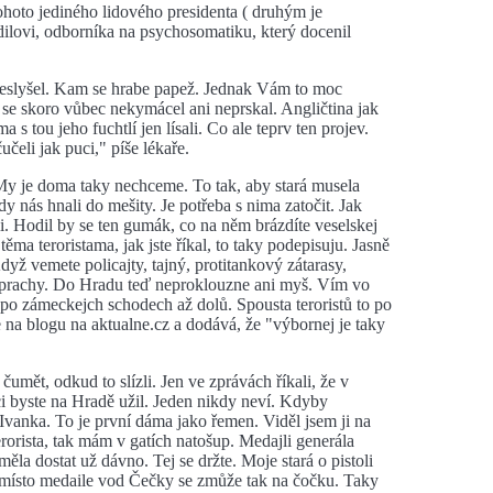
oto jediného lidového presidenta ( druhým je
lovi, odborníka na psychosomatiku, který docenil
eslyšel. Kam se hrabe papež. Jednak Vám to moc
e se skoro vůbec nekymácel ani neprskal. Angličtina jak
 tou jeho fuchtlí jen lísali. Co ale teprv ten projev.
čeli jak puci," píše lékaře.
My je doma taky nechceme. To tak, aby stará musela
y nás hnali do mešity. Je potřeba s nima zatočit. Jak
li. Hodil by se ten gumák, co na něm brázdíte veselskej
ma teroristama, jak jste říkal, to taky podepisuju. Jasně
dyž vemete policajty, tajný, protitankový zátarasy,
 prachy. Do Hradu teď neproklouzne ani myš. Vím vo
 po zámeckejch schodech až dolů. Spousta teroristů to po
e na blogu na aktualne.cz a dodává, že "výbornej je taky
 čumět, odkud to slízli. Jen ve zprávách říkali, že v
ci byste na Hradě užil. Jeden nikdy neví. Kdyby
í Ivanka. To je první dáma jako řemen. Viděl jsem ji na
rorista, tak mám v gatích natošup. Medajli generála
la dostat už dávno. Tej se držte. Moje stará o pistoli
, místo medaile vod Čečky se zmůže tak na čočku. Taky