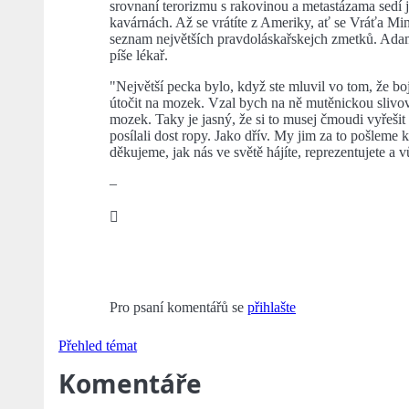
srovnaní terorizmu s rakovinou a metastázama sedí j
kavárnách. Až se vrátíte z Ameriky, ať se Vráťa Mi
seznam největších pravdoláskařskejch zmetků. Adam B
píše lékař.
"Největší pecka bylo, když ste mluvil vo tom, že bo
útočit na mozek. Vzal bych na ně mutěnickou slivovi
mozek. Taky je jasný, že si to musej čmoudi vyřešit
posílali dost ropy. Jako dřív. My jim za to pošleme
děkujeme, jak nás ve světě hájíte, reprezentujete a
–

Pro psaní komentářů se
přihlašte
Přehled témat
Komentáře