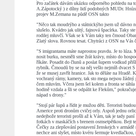
Pro začátek dávám ukázku odporného pohledu na toh
A.Zápotocký ) z dílny lidí podobných MUDr. Hnízdi
projev M.Zemana na půdě OSN takto
"Něco tak moudrýho a státnickýho jsem už dávno n
slušelo. Kvádro jak ulitý, fajnová špacírka. Taky st
rodilej mluvčí. Však se k Vám taky ten čmoud Obama s
Zlatý slova. Rovnou tesat. Chytráci z OSN na Vás ču
"S imigrantama máte naprostou pravdu. Je to lúza. 
nosit burku, nesměli sme žrát krávy, místo do hospod
říkáte. Posadit do člunů a poslat šupem vodkud přiš
rybník. Čmoudů by se na něj vešlo nejmíň dvacet S tě
že se musej zavřít hranice. Jak to děláte na Hradě. K
vochraný rámy, kamery, tak sto mega nejsou žádný
čem mluvím. Včera jsem šel kolem a fronta se táhla
hodině vzdala a šli se odpálit ke Flekům," pokračuj
nápad s drony."
"Stojí pár šupů a řídit je mužou děti. Teroristi budou
Americe proti dronům cvičej orly. Aspoň jednu orli
nedejbože teroristi prošli až k Vám, tak je tady pan
fotkách v maskáčích s brenem osmsetpětkou. Bejt te
Čečky za zlepšování postavení ženskejch v armádě mě
nechce ani slyšet, místo kvéru šermuje kvedlačkou