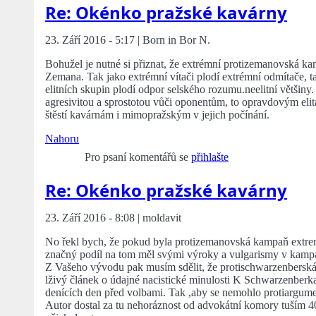
Re: Okénko pražské kavárny
23. Září 2016 - 5:17 | Born in Bor N.
Bohužel je nutné si přiznat, že extrémní protizemanovská 
Zemana. Tak jako extrémní vítači plodí extrémní odmítače, tak
elitních skupin plodí odpor selského rozumu.neelitní většiny
agresivitou a sprostotou vůči oponentům, to opravdovým elit
štěstí kavárnám i mimopražským v jejich počínání.
Nahoru
Pro psaní komentářů se
přihlašte
Re: Okénko pražské kavárny
23. Září 2016 - 8:08 | moldavit
No řekl bych, že pokud byla protizemanovská kampaň extremní 
značný podíl na tom měl svými výroky a vulgarismy v kamp
Z Vašeho vývodu pak musím sdělit, že protischwarzenberská
lživý článek o údajné nacistické minulosti K Schwarzenberka
denících den před volbami. Tak ,aby se nemohlo protiargumen
Autor dostal za tu nehoráznost od advokátní komory tuším 40