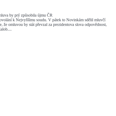
mluva by prý způsobila újmu ČR
 dovolání k Nejvyššímu soudu. V pátek to Novinkám sdělil mluvčí
e, že omluvou by stát převzal za prezidentova slova odpovědnost,
lob....