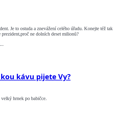
ent. Je to ostuda a znevážení celého úřadu. Konejte též tak
rezident,proč ne dolních deset milionů?
..
kou kávu pijete Vy?
 velký hrnek po babičce.