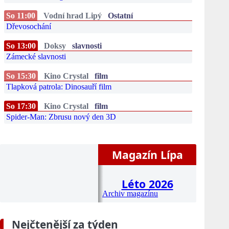
So 11:00
Vodní hrad Lipý
Ostatní
Dřevosochání
So 13:00
Doksy
slavnosti
Zámecké slavnosti
So 15:30
Kino Crystal
film
Tlapková patrola: Dinosauří film
So 17:30
Kino Crystal
film
Spider-Man: Zbrusu nový den 3D
Magazín Lípa
Léto 2026
Archiv magazínu
Nejčtenější za týden