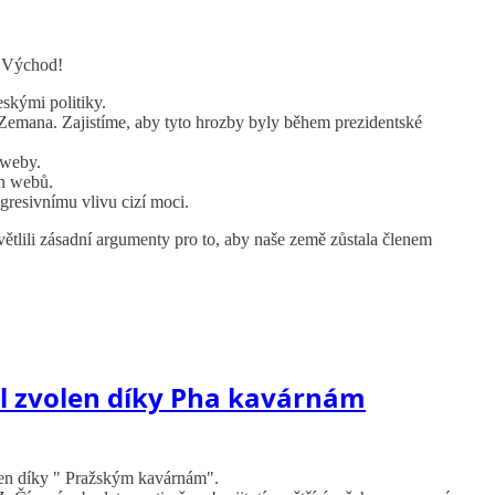
 Východ!
skými politiky.
Zemana. Zajistíme, aby tyto hrozby byly během prezidentské
 weby.
ch webů.
agresivnímu vlivu cizí moci.
větlili zásadní argumenty pro to, aby naše země zůstala členem
l zvolen díky Pha kavárnám
en díky " Pražským kavárnám".