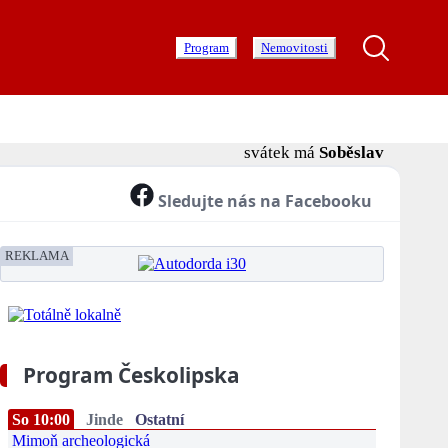
Program
Nemovitosti
svátek má
Soběslav
Sledujte nás na Facebooku
REKLAMA
Program Českolipska
So 10:00
Jinde
Ostatní
Mimoň archeologická