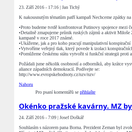
23. Září 2016 - 17:16 | Jan Tichý
K nakousnutým tématům patří kampaň Nechceme zpátky na
•Proto budeme tvrdě konfrontovat Putinovy spojence mezi če
•Detailně zmapujeme průnik ruských zájmů a aktivit Miloše 
kampaně v roce 2017 známé.
•Ukážeme, jak a pro koho pracují manipulativní konspirační
•Vytvoříme veřejný tlak, který povede k izolaci konspirační
•Pomůžeme českému státu vytvořit si funkční strategii proti 
Požádali jsme několik osobností a odborníků, aby krátce vys
aliance západních demokracií. Podívejte se:
http://www.evropskehodnoty.cz/nzv/nzv/
Nahoru
Pro psaní komentářů se
přihlašte
Okénko pražské kavárny. MZ by
24. Září 2016 - 7:09 | Josef Doškář
Souhlasím s názorem pana Borna. Prezident Zeman byl zvol