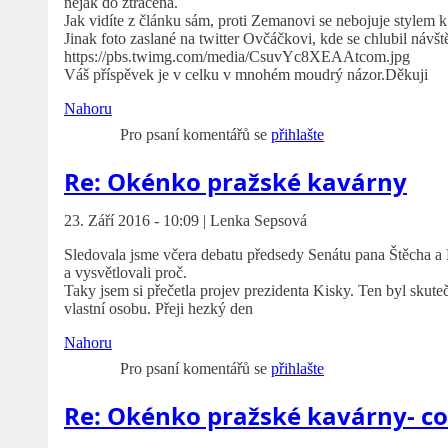
nějak do ztracena.
Jak vidíte z článku sám, proti Zemanovi se nebojuje stylem k
Jinak foto zaslané na twitter Ovčáčkovi, kde se chlubil návšt
https://pbs.twimg.com/media/CsuvYc8XEAAtcom.jpg
Váš příspěvek je v celku v mnohém moudrý názor.Děkuji
Nahoru
Pro psaní komentářů se
přihlašte
Re: Okénko pražské kavárny
23. Září 2016 - 10:09 | Lenka Sepsová
Sledovala jsme včera debatu předsedy Senátu pana Štěcha a
a vysvětlovali proč.
Taky jsem si přečetla projev prezidenta Kisky. Ten byl skut
vlastní osobu. Přeji hezký den
Nahoru
Pro psaní komentářů se
přihlašte
Re: Okénko pražské kavárny- co