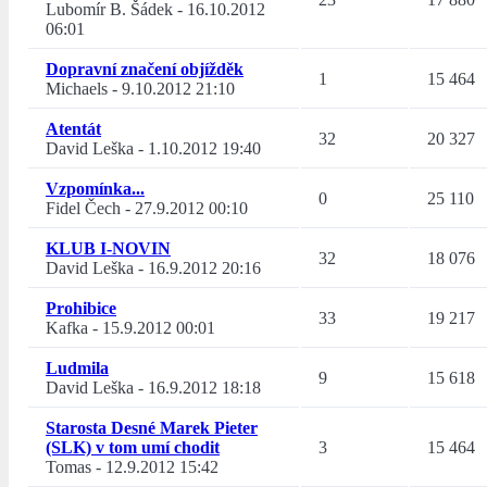
Lubomír B. Šádek
-
16.10.2012
06:01
Dopravní značení objížděk
1
15 464
Michaels
-
9.10.2012 21:10
Atentát
32
20 327
David Leška
-
1.10.2012 19:40
Vzpomínka...
0
25 110
Fidel Čech
-
27.9.2012 00:10
KLUB I-NOVIN
32
18 076
David Leška
-
16.9.2012 20:16
Prohibice
33
19 217
Kafka
-
15.9.2012 00:01
Ludmila
9
15 618
David Leška
-
16.9.2012 18:18
Starosta Desné Marek Pieter
(SLK) v tom umí chodit
3
15 464
Tomas
-
12.9.2012 15:42