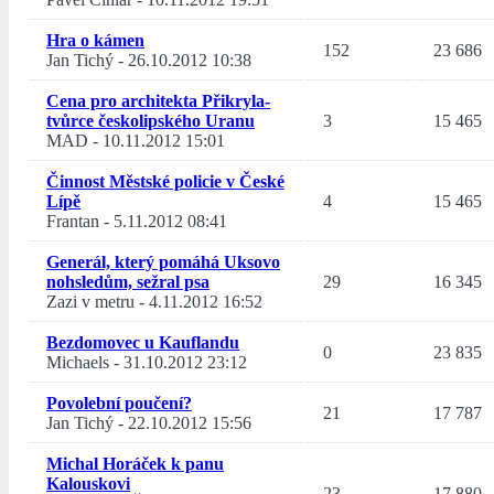
Hra o kámen
152
23 686
Jan Tichý
-
26.10.2012 10:38
Cena pro architekta Přikryla-
tvůrce českolipského Uranu
3
15 465
MAD
-
10.11.2012 15:01
Činnost Městské policie v České
Lípě
4
15 465
Frantan
-
5.11.2012 08:41
Generál, který pomáhá Uksovo
nohsledům, sežral psa
29
16 345
Zazi v metru
-
4.11.2012 16:52
Bezdomovec u Kauflandu
0
23 835
Michaels
-
31.10.2012 23:12
Povolební poučení?
21
17 787
Jan Tichý
-
22.10.2012 15:56
Michal Horáček k panu
Kalouskovi
23
17 880