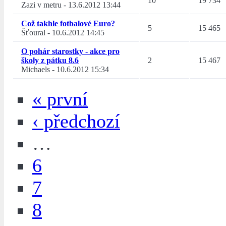
10
19 734
Zazi v metru
-
13.6.2012 13:44
Což takhle fotbalové Euro?
5
15 465
Šťoural
-
10.6.2012 14:45
O pohár starostky - akce pro
školy z pátku 8.6
2
15 467
Michaels
-
10.6.2012 15:34
« první
‹ předchozí
…
6
7
8