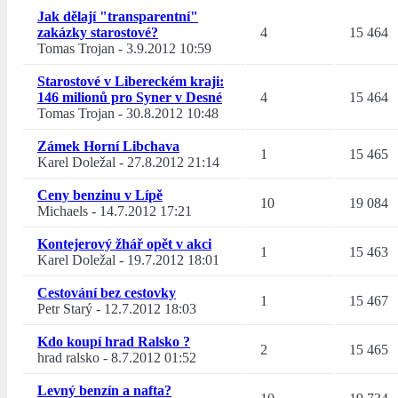
Jak dělají "transparentní"
zakázky starostové?
4
15 464
Tomas Trojan
-
3.9.2012 10:59
Starostové v Libereckém kraji:
146 milionů pro Syner v Desné
4
15 464
Tomas Trojan
-
30.8.2012 10:48
Zámek Horní Libchava
1
15 465
Karel Doležal
-
27.8.2012 21:14
Ceny benzinu v Lípě
10
19 084
Michaels
-
14.7.2012 17:21
Kontejerový žhář opět v akci
1
15 463
Karel Doležal
-
19.7.2012 18:01
Cestování bez cestovky
1
15 467
Petr Starý
-
12.7.2012 18:03
Kdo koupí hrad Ralsko ?
2
15 465
hrad ralsko
-
8.7.2012 01:52
Levný benzín a nafta?