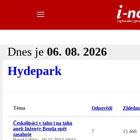
Dnes je
06. 08. 2026
Hydepark
Téma
Odpovědí
Zhlédnu
Českolipáci v tahu i na tahu
aneb Inženýr Benda opět
7
15 468
zasahuje
Pavel Cihlar
-
10.11.2012 19:51