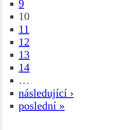
9
10
11
12
13
14
…
následující ›
poslední »