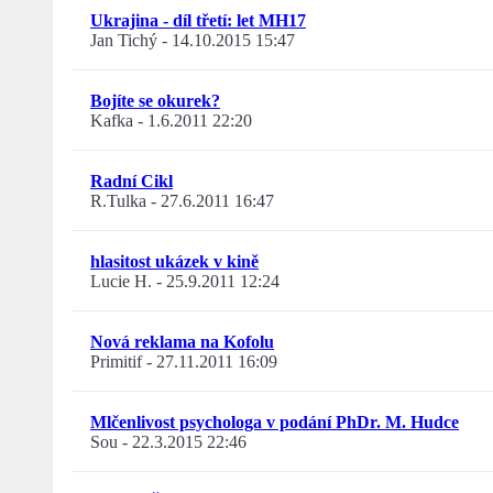
Ukrajina - díl třetí: let MH17
Jan Tichý
-
14.10.2015 15:47
Bojíte se okurek?
Kafka
-
1.6.2011 22:20
Radní Cikl
R.Tulka
-
27.6.2011 16:47
hlasitost ukázek v kině
Lucie H.
-
25.9.2011 12:24
Nová reklama na Kofolu
Primitif
-
27.11.2011 16:09
Mlčenlivost psychologa v podání PhDr. M. Hudce
Sou
-
22.3.2015 22:46