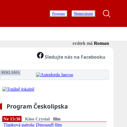
Program
Nemovitosti
svátek má
Roman
Sledujte nás na Facebooku
REKLAMA
Program Českolipska
Ne 15:30
Kino Crystal
film
Tlapková patrola: Dinosauří film