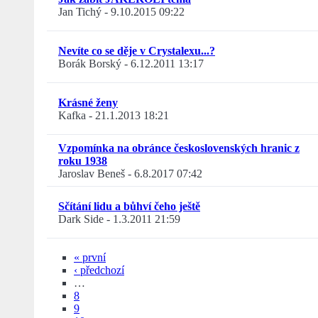
Jan Tichý
-
9.10.2015 09:22
Nevíte co se děje v Crystalexu...?
Borák Borský
-
6.12.2011 13:17
Krásné ženy
Kafka
-
21.1.2013 18:21
Vzpomínka na obránce československých hranic z
roku 1938
Jaroslav Beneš
-
6.8.2017 07:42
Sčítání lidu a bůhví čeho ještě
Dark Side
-
1.3.2011 21:59
« první
‹ předchozí
…
8
9