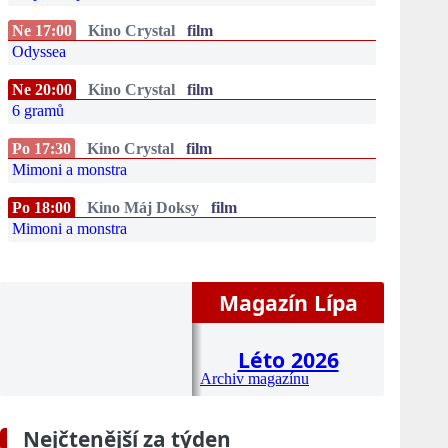
Ne 17:00
Kino Crystal
film
Odyssea
Ne 20:00
Kino Crystal
film
6 gramů
Po 17:30
Kino Crystal
film
Mimoni a monstra
Po 18:00
Kino Máj Doksy
film
Mimoni a monstra
Magazín Lípa
Léto 2026
Archiv magazínu
Nejčtenější za týden