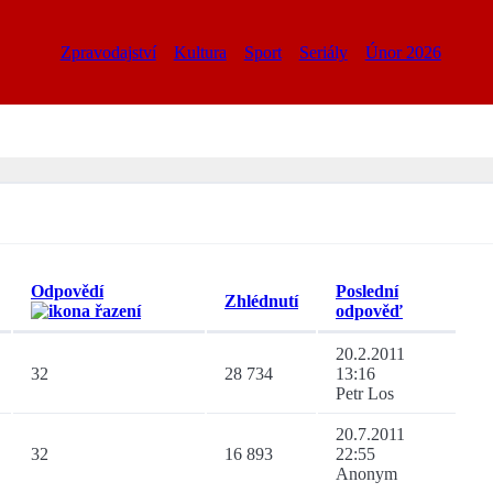
Zpravodajství
Kultura
Sport
Seriály
Únor 2026
Odpovědí
Poslední
Zhlédnutí
odpověď
20.2.2011
32
28 734
13:16
Petr Los
20.7.2011
32
16 893
22:55
Anonym