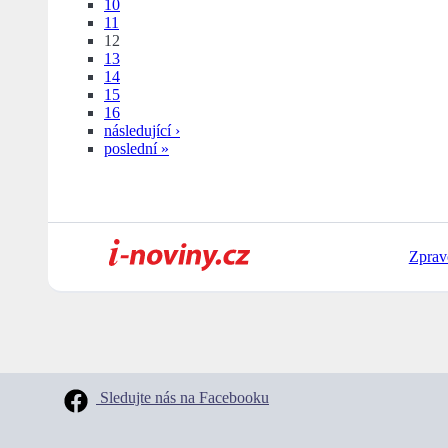
10
11
12
13
14
15
16
následující ›
poslední »
Zprav
Sledujte nás na Facebooku