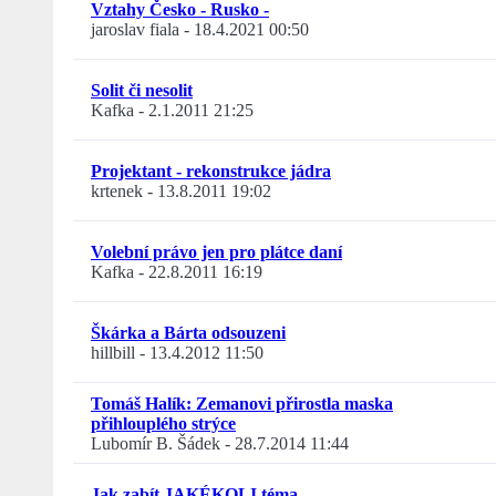
Vztahy Česko - Rusko -
jaroslav fiala
-
18.4.2021 00:50
Solit či nesolit
Kafka
-
2.1.2011 21:25
Projektant - rekonstrukce jádra
krtenek
-
13.8.2011 19:02
Volební právo jen pro plátce daní
Kafka
-
22.8.2011 16:19
Škárka a Bárta odsouzeni
hillbill
-
13.4.2012 11:50
Tomáš Halík: Zemanovi přirostla maska
přihlouplého strýce
Lubomír B. Šádek
-
28.7.2014 11:44
Jak zabít JAKÉKOLI téma