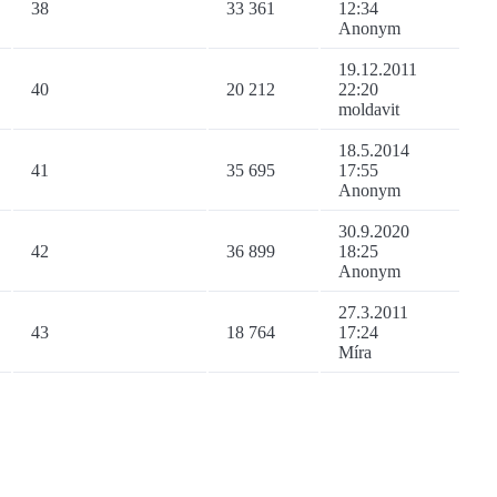
38
33 361
12:34
Anonym
19.12.2011
40
20 212
22:20
moldavit
18.5.2014
41
35 695
17:55
Anonym
30.9.2020
42
36 899
18:25
Anonym
27.3.2011
43
18 764
17:24
Míra