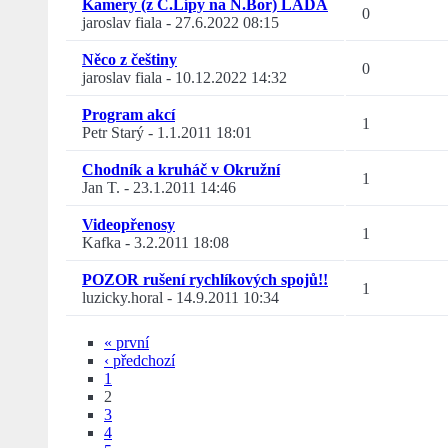
Kamery (z Č.Lípy na N.Bor) LADA
0
jaroslav fiala
-
27.6.2022 08:15
Něco z češtiny
0
jaroslav fiala
-
10.12.2022 14:32
Program akcí
1
Petr Starý
-
1.1.2011 18:01
Chodník a kruháč v Okružní
1
Jan T.
-
23.1.2011 14:46
Videopřenosy
1
Kafka
-
3.2.2011 18:08
POZOR rušení rychlíkových spojů!!
1
luzicky.horal
-
14.9.2011 10:34
« první
‹ předchozí
1
2
3
4