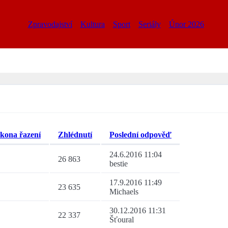
Zpravodajství
Kultura
Sport
Seriály
Únor 2026
Zhlédnutí
Poslední odpověď
24.6.2016 11:04
26 863
bestie
17.9.2016 11:49
23 635
Michaels
30.12.2016 11:31
22 337
Šťoural