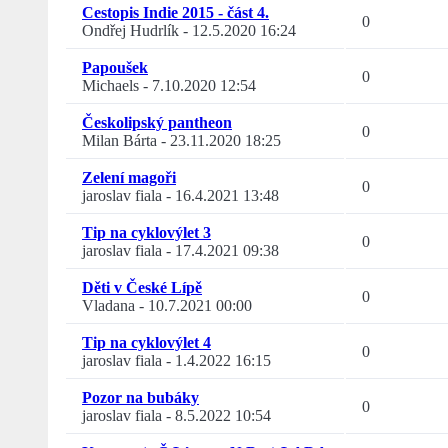
Cestopis Indie 2015 - část 4.
0
Ondřej Hudrlík
-
12.5.2020 16:24
Papoušek
0
Michaels
-
7.10.2020 12:54
Českolipský pantheon
0
Milan Bárta
-
23.11.2020 18:25
Zelení magoři
0
jaroslav fiala
-
16.4.2021 13:48
Tip na cyklovýlet 3
0
jaroslav fiala
-
17.4.2021 09:38
Děti v České Lípě
0
Vladana
-
10.7.2021 00:00
Tip na cyklovýlet 4
0
jaroslav fiala
-
1.4.2022 16:15
Pozor na bubáky
0
jaroslav fiala
-
8.5.2022 10:54