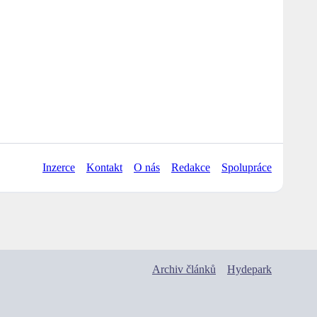
Inzerce
Kontakt
O nás
Redakce
Spolupráce
Archiv článků
Hydepark