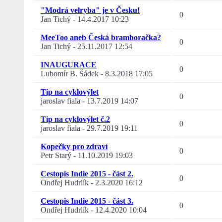
"Modrá velryba" je v Česku!
0
Jan Tichý
-
14.4.2017 10:23
MeeToo aneb Česká bramboračka?
0
Jan Tichý
-
25.11.2017 12:54
INAUGURACE
0
Lubomír B. Šádek
-
8.3.2018 17:05
Tip na cyklovýlet
0
jaroslav fiala
-
13.7.2019 14:07
Tip na cyklovýlet č.2
0
jaroslav fiala
-
29.7.2019 19:11
Kopečky pro zdraví
0
Petr Starý
-
11.10.2019 19:03
Cestopis Indie 2015 - část 2.
0
Ondřej Hudrlík
-
2.3.2020 16:12
Cestopis Indie 2015 - část 3.
0
Ondřej Hudrlík
-
12.4.2020 10:04