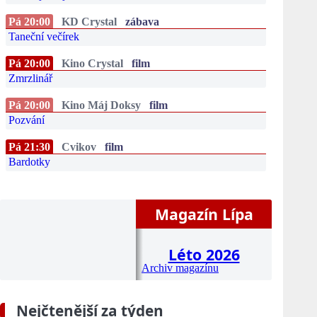
Pá 20:00
KD Crystal
zábava
Taneční večírek
Pá 20:00
Kino Crystal
film
Zmrzlinář
Pá 20:00
Kino Máj Doksy
film
Pozvání
Pá 21:30
Cvikov
film
Bardotky
Magazín Lípa
Léto 2026
Archiv magazínu
Nejčtenější za týden