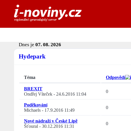
Dnes je
07. 08. 2026
Hydepark
Téma
Odpovědí
BREXIT
0
Ondřej Víteček
-
24.6.2016 11:04
Poděkování
0
Michaels
-
17.9.2016 11:49
Nové nádraží v České Lípě
0
Šťoural
-
30.12.2016 11:31