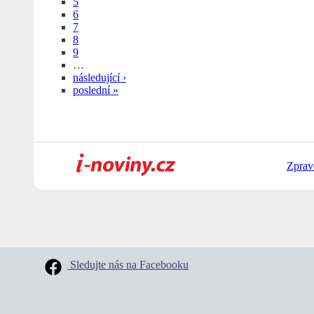
5
6
7
8
9
…
následující ›
poslední »
Zprav
Sledujte nás na Facebooku