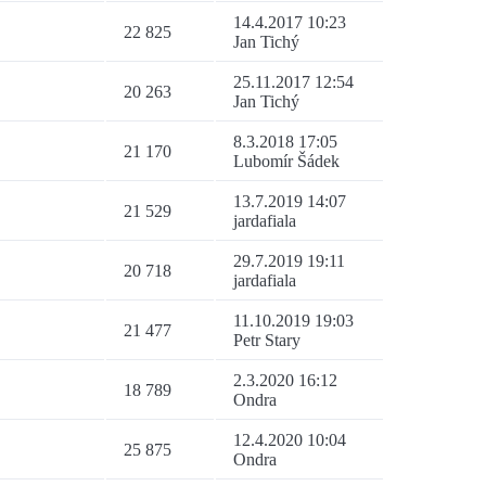
14.4.2017 10:23
22 825
Jan Tichý
25.11.2017 12:54
20 263
Jan Tichý
8.3.2018 17:05
21 170
Lubomír Šádek
13.7.2019 14:07
21 529
jardafiala
29.7.2019 19:11
20 718
jardafiala
11.10.2019 19:03
21 477
Petr Stary
2.3.2020 16:12
18 789
Ondra
12.4.2020 10:04
25 875
Ondra