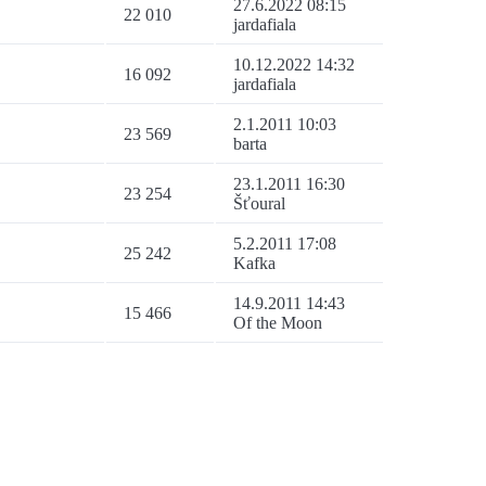
27.6.2022 08:15
22 010
jardafiala
10.12.2022 14:32
16 092
jardafiala
2.1.2011 10:03
23 569
barta
23.1.2011 16:30
23 254
Šťoural
5.2.2011 17:08
25 242
Kafka
14.9.2011 14:43
15 466
Of the Moon