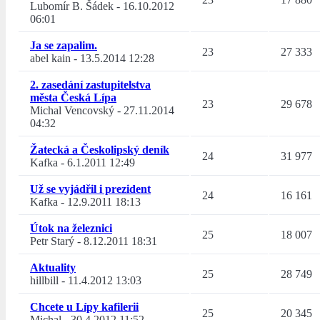
Lubomír B. Šádek
-
16.10.2012
06:01
Ja se zapalim.
23
27 333
abel kain
-
13.5.2014 12:28
2. zasedání zastupitelstva
města Česká Lípa
23
29 678
Michal Vencovský
-
27.11.2014
04:32
Žatecká a Českolipský deník
24
31 977
Kafka
-
6.1.2011 12:49
Už se vyjádřil i prezident
24
16 161
Kafka
-
12.9.2011 18:13
Útok na železnici
25
18 007
Petr Starý
-
8.12.2011 18:31
Aktuality
25
28 749
hillbill
-
11.4.2012 13:03
Chcete u Lípy kafilerii
25
20 345
Michal
-
30.4.2012 11:52