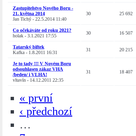
Zastupitelstvo Nového Boru -
21. května 2014
30
25 692
Jan Tichý
-
22.5.2014 11:40
Co očekáváte od roku 2021?
30
16 507
holak
-
3.1.2021 17:55
Tatarský biftek
31
20 215
Kafka
-
1.8.2011 16:31
Je to tady !!! V Novém Boru
odsouhlasen zákaz VHA
31
18 407
/beden/ i VLHA!
vltavín
-
14.12.2011 22:35
« první
‹ předchozí
…