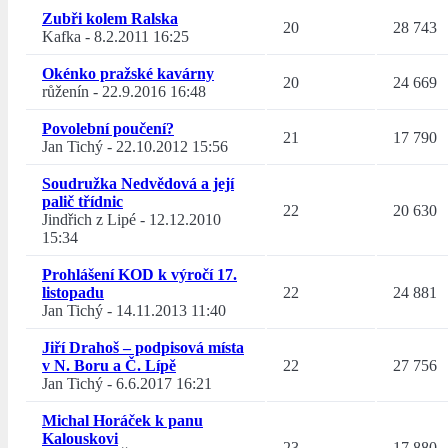
Zubři kolem Ralska
20
28 743
Kafka
-
8.2.2011 16:25
Okénko pražské kavárny
20
24 669
růženín
-
22.9.2016 16:48
Povolební poučení?
21
17 790
Jan Tichý
-
22.10.2012 15:56
Soudružka Nedvědová a její
palič třídnic
22
20 630
Jindřich z Lipé
-
12.12.2010
15:34
Prohlášení KOD k výročí 17.
listopadu
22
24 881
Jan Tichý
-
14.11.2013 11:40
Jiří Drahoš – podpisová místa
v N. Boru a Č. Lípě
22
27 756
Jan Tichý
-
6.6.2017 16:21
Michal Horáček k panu
Kalouskovi
23
17 880