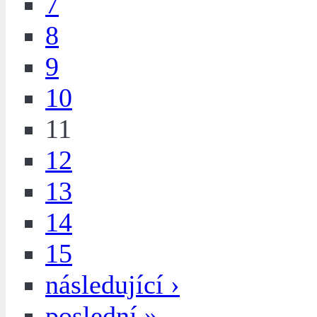
7
8
9
10
11
12
13
14
15
následující ›
poslední »