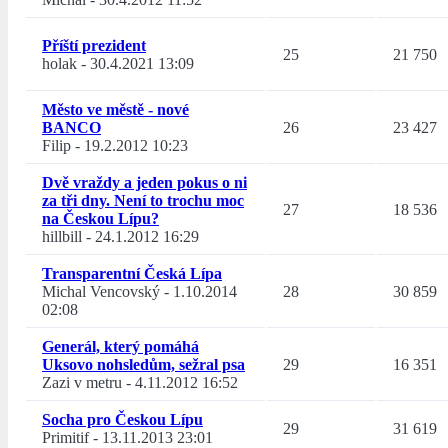
Příští prezident
25
21 750
holak
-
30.4.2021 13:09
Město ve městě - nové
BANCO
26
23 427
Filip
-
19.2.2012 10:23
Dvě vraždy a jeden pokus o ni
za tři dny. Není to trochu moc
27
18 536
na Českou Lípu?
hillbill
-
24.1.2012 16:29
Transparentní Česká Lípa
Michal Vencovský
-
1.10.2014
28
30 859
02:08
Generál, který pomáhá
Uksovo nohsledům, sežral psa
29
16 351
Zazi v metru
-
4.11.2012 16:52
Socha pro Českou Lípu
29
31 619
Primitif
-
13.11.2013 23:01