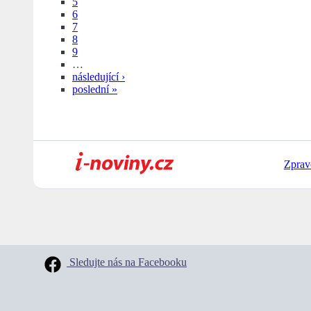
5
6
7
8
9
…
následující ›
poslední »
Zprav
Sledujte nás na Facebooku