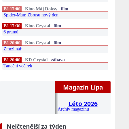
Pá 17:00
Kino Máj Doksy
film
Spider-Man: Zbrusu nový den
Pá 17:30
Kino Crystal
film
6 gramů
Pá 20:00
Kino Crystal
film
Zmrzlinář
Pá 20:00
KD Crystal
zábava
Taneční večírek
Magazín Lípa
Léto 2026
Archiv magazínu
Nejčtenější za týden