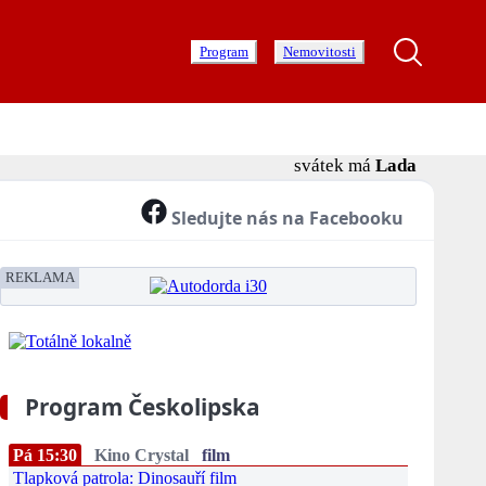
Program
Nemovitosti
svátek má
Lada
Sledujte nás na Facebooku
REKLAMA
Program Českolipska
Pá 15:30
Kino Crystal
film
Tlapková patrola: Dinosauří film