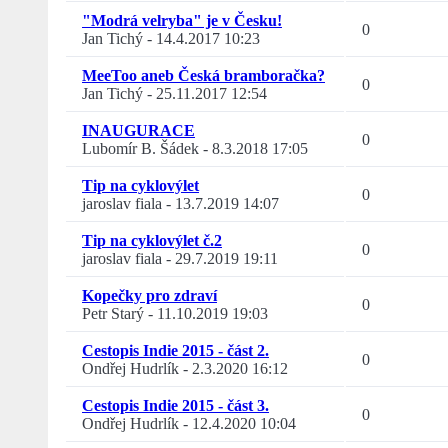
"Modrá velryba" je v Česku!
0
Jan Tichý
-
14.4.2017 10:23
MeeToo aneb Česká bramboračka?
0
Jan Tichý
-
25.11.2017 12:54
INAUGURACE
0
Lubomír B. Šádek
-
8.3.2018 17:05
Tip na cyklovýlet
0
jaroslav fiala
-
13.7.2019 14:07
Tip na cyklovýlet č.2
0
jaroslav fiala
-
29.7.2019 19:11
Kopečky pro zdraví
0
Petr Starý
-
11.10.2019 19:03
Cestopis Indie 2015 - část 2.
0
Ondřej Hudrlík
-
2.3.2020 16:12
Cestopis Indie 2015 - část 3.
0
Ondřej Hudrlík
-
12.4.2020 10:04