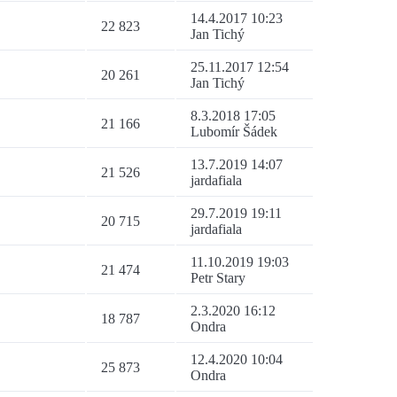
14.4.2017 10:23
22 823
Jan Tichý
25.11.2017 12:54
20 261
Jan Tichý
8.3.2018 17:05
21 166
Lubomír Šádek
13.7.2019 14:07
21 526
jardafiala
29.7.2019 19:11
20 715
jardafiala
11.10.2019 19:03
21 474
Petr Stary
2.3.2020 16:12
18 787
Ondra
12.4.2020 10:04
25 873
Ondra