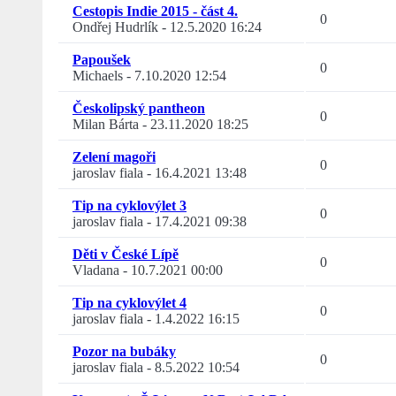
Cestopis Indie 2015 - část 4.
0
Ondřej Hudrlík
-
12.5.2020 16:24
Papoušek
0
Michaels
-
7.10.2020 12:54
Českolipský pantheon
0
Milan Bárta
-
23.11.2020 18:25
Zelení magoři
0
jaroslav fiala
-
16.4.2021 13:48
Tip na cyklovýlet 3
0
jaroslav fiala
-
17.4.2021 09:38
Děti v České Lípě
0
Vladana
-
10.7.2021 00:00
Tip na cyklovýlet 4
0
jaroslav fiala
-
1.4.2022 16:15
Pozor na bubáky
0
jaroslav fiala
-
8.5.2022 10:54