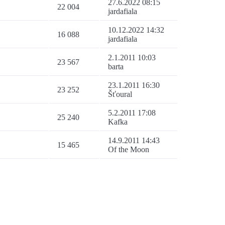
27.6.2022 08:15
22 004
jardafiala
10.12.2022 14:32
16 088
jardafiala
2.1.2011 10:03
23 567
barta
23.1.2011 16:30
23 252
Šťoural
5.2.2011 17:08
25 240
Kafka
14.9.2011 14:43
15 465
Of the Moon