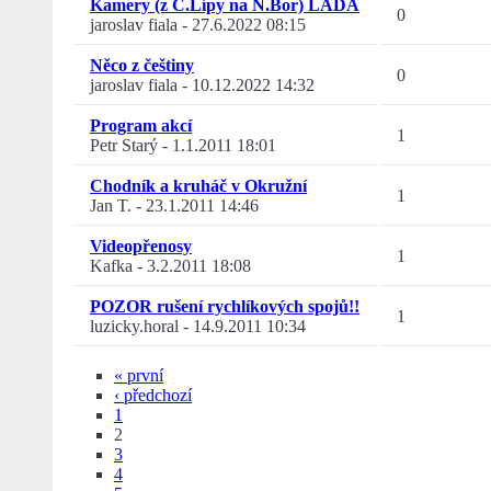
Kamery (z Č.Lípy na N.Bor) LADA
0
jaroslav fiala
-
27.6.2022 08:15
Něco z češtiny
0
jaroslav fiala
-
10.12.2022 14:32
Program akcí
1
Petr Starý
-
1.1.2011 18:01
Chodník a kruháč v Okružní
1
Jan T.
-
23.1.2011 14:46
Videopřenosy
1
Kafka
-
3.2.2011 18:08
POZOR rušení rychlíkových spojů!!
1
luzicky.horal
-
14.9.2011 10:34
« první
‹ předchozí
1
2
3
4