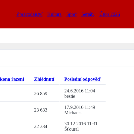
Zpravodajství
Kultura
Sport
Seriály
Únor 2026
Zhlédnutí
Poslední odpověď
24.6.2016 11:04
26 859
bestie
17.9.2016 11:49
23 633
Michaels
30.12.2016 11:31
22 334
Šťoural