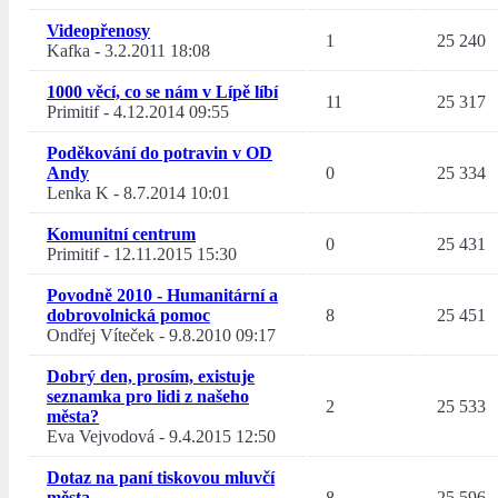
Videopřenosy
1
25 240
Kafka
-
3.2.2011 18:08
1000 věcí, co se nám v Lípě líbí
11
25 317
Primitif
-
4.12.2014 09:55
Poděkování do potravin v OD
Andy
0
25 334
Lenka K
-
8.7.2014 10:01
Komunitní centrum
0
25 431
Primitif
-
12.11.2015 15:30
Povodně 2010 - Humanitární a
dobrovolnická pomoc
8
25 451
Ondřej Víteček
-
9.8.2010 09:17
Dobrý den, prosím, existuje
seznamka pro lidi z našeho
2
25 533
města?
Eva Vejvodová
-
9.4.2015 12:50
Dotaz na paní tiskovou mluvčí
města
8
25 596