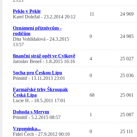
Peklo v Pekle
11
24 969
Karel Doležal
-
23.2.2014 20:12
Oznámení příznivcům -
rodičům
0
24 985
Dita Vohlídalová
-
24.3.2015
13:57
finanční stráž opět ve Cvikově
4
25 027
Jaroslav Beneš
-
1.8.2015 16:16
Socha pro Českou Lípu
0
25 036
Primitif
-
13.11.2013 23:01
Farmářské trhy Škroupák
Česká Lípa
68
25 061
Lucie H.
-
18.5.2011 17:01
Dohoda s Merym
1
25 087
Primitif
-
5.2.2015 08:57
Vzpomínka...
0
25 111
Fidel Čech
-
27.9.2012 00:10