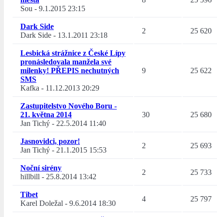
Sou
-
9.1.2015 23:15
Dark Side
2
25 620
Dark Side
-
13.1.2011 23:18
Lesbická strážnice z České Lípy
pronásledovala manžela své
milenky! PŘEPIS nechutných
9
25 622
SMS
Kafka
-
11.12.2013 20:29
Zastupitelstvo Nového Boru -
21. května 2014
30
25 680
Jan Tichý
-
22.5.2014 11:40
Jasnovidci, pozor!
2
25 693
Jan Tichý
-
21.1.2015 15:53
Noční sirény
2
25 733
hillbill
-
25.8.2014 13:42
Tibet
4
25 797
Karel Doležal
-
9.6.2014 18:30