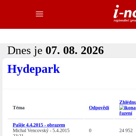
Dnes je
07. 08. 2026
Hydepark
Zhlédnu
Téma
Odpovědí
Pašije 4.4.2015 - obrazem
Michal Vencovský
-
5.4.2015
0
24 952
23:21