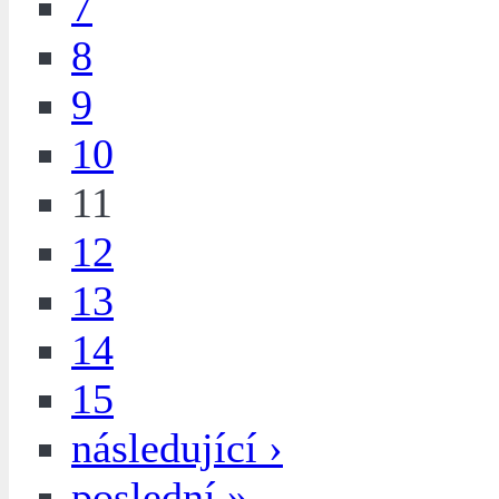
7
8
9
10
11
12
13
14
15
následující ›
poslední »