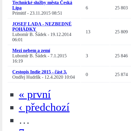
Technické služby města Česká
Lípa
6
25 803
Primitif
-
23.11.2015 08:51
JOSEF LADA - NEZBEDNÉ
POHÁDKY
13
25 809
Lubomír B. Šádek
-
19.12.2014
06:01
Mezi nebem a zemí
Lubomír B. Šádek
-
7.1.2015
3
25 846
16:19
Cestopis Indie 2015 - část 3.
0
25 874
Ondřej Hudrlík
-
12.4.2020 10:04
« první
‹ předchozí
…