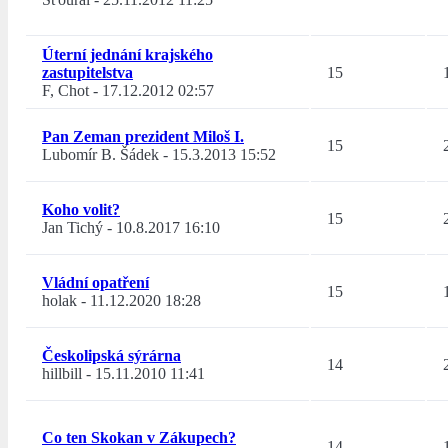
Úterní jednání krajského
zastupitelstva
15
F, Chot
-
17.12.2012 02:57
Pan Zeman prezident Miloš I.
15
Lubomír B. Šádek
-
15.3.2013 15:52
Koho volit?
15
Jan Tichý
-
10.8.2017 16:10
Vládní opatření
15
holak
-
11.12.2020 18:28
Českolipská sýrárna
14
hillbill
-
15.11.2010 11:41
Co ten Skokan v Zákupech?
14