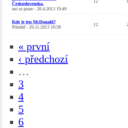
12
Československa.
ani za prase
-
20.4.2013 19:49
Kde je ten McDonald?
12
Primitif
-
26.11.2013 10:58
« první
‹ předchozí
…
3
4
5
6