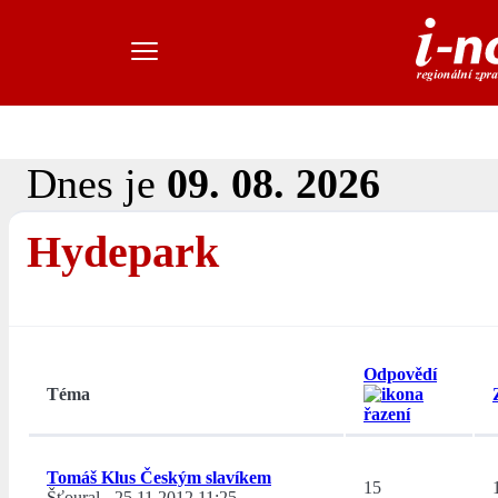
Dnes je
09. 08. 2026
Hydepark
Odpovědí
Téma
Tomáš Klus Českým slavíkem
15
Šťoural
-
25.11.2012 11:25