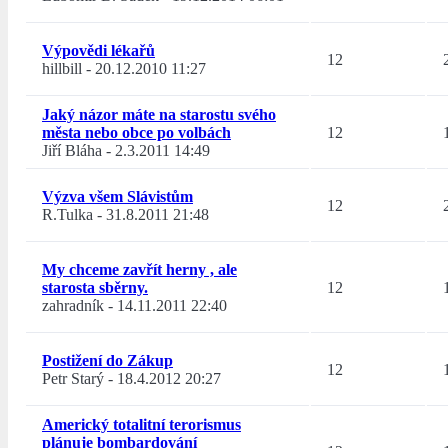
Výpovědi lékařů
12
hillbill
-
20.12.2010 11:27
Jaký názor máte na starostu svého
města nebo obce po volbách
12
Jiří Bláha
-
2.3.2011 14:49
Výzva všem Slávistům
12
R.Tulka
-
31.8.2011 21:48
My chceme zavřít herny , ale
starosta sběrny.
12
zahradník
-
14.11.2011 22:40
Postižení do Zákup
12
Petr Starý
-
18.4.2012 20:27
Americký totalitní terorismus
plánuje bombardování