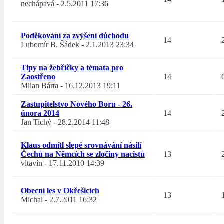
nechápavá
-
2.5.2011 17:36
Poděkování za zvýšení důchodu
14
Lubomír B. Šádek
-
2.1.2013 23:34
Tipy na žebříčky a témata pro
Zaostřeno
14
Milan Bárta
-
16.12.2013 19:11
Zastupitelstvo Nového Boru - 26.
února 2014
14
Jan Tichý
-
28.2.2014 11:48
Klaus odmítl slepé srovnávání násilí
Čechů na Němcích se zločiny nacistů
13
vltavín
-
17.11.2010 14:39
Obecní les v Okřešicích
13
Michal
-
2.7.2011 16:32