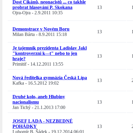
Dost Cikánů, neonacistů ... co takhle
probrat hlasování P. Skokana
13
Ojra-Ojra
-
2.9.2011 10:35
Demonstrace v Novém Boru
13
Milan Bárta
-
8.9.2011 15:18
Je tajemník prezidenta Ladislav Jakl
"kontroverzni k---t" nebo to jen
13
hraje?
Primitif
-
14.12.2011 13:55
Nová ředitelka gymnázia Česká Lípa
13
Kafka
-
16.5.2012 19:02
Druhé kolo, aneb Hlubiny
nacionalismu
13
Jan Tichý
-
21.1.2013 17:00
JOSEF LADA - NEZBEDNÉ
POHÁDKY
13
Lubomír B. Šádek
-
19.12.2014 06:01