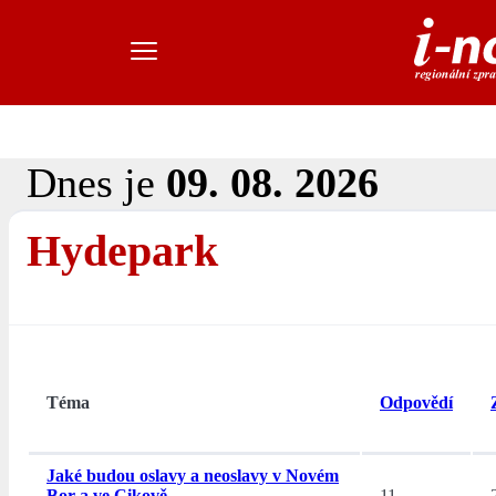
Dnes je
09. 08. 2026
Hydepark
Téma
Odpovědí
Jaké budou oslavy a neoslavy v Novém
Bor a ve Cikově.
11