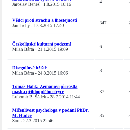
4
Jaroslav Beneš
-
1.8.2015 16:16
Vědci proti strachu a lhostejnosti
347
Jan Tichý
-
17.8.2015 17:40
Českolipské kulturní podzemí
6
Milan Bárta
-
21.1.2015 19:09
Discgolfové hřiště
3
Milan Bárta
-
24.8.2015 16:06
Tomáš Halík: Zemanovi přirostla
maska přihlouplého strýce
37
Lubomír B. Šádek
-
28.7.2014 11:44
Mlčenlivost psychologa v podání PhDr.
M. Hudce
35
Sou
-
22.3.2015 22:46