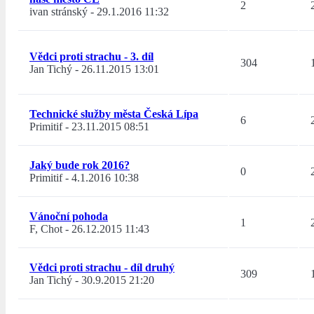
2
ivan stránský
-
29.1.2016 11:32
Vědci proti strachu - 3. díl
304
Jan Tichý
-
26.11.2015 13:01
Technické služby města Česká Lípa
6
Primitif
-
23.11.2015 08:51
Jaký bude rok 2016?
0
Primitif
-
4.1.2016 10:38
Vánoční pohoda
1
F, Chot
-
26.12.2015 11:43
Vědci proti strachu - díl druhý
309
Jan Tichý
-
30.9.2015 21:20