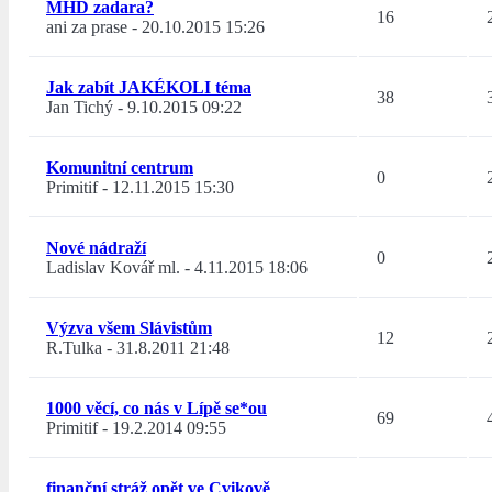
MHD zadara?
16
ani za prase
-
20.10.2015 15:26
Jak zabít JAKÉKOLI téma
38
Jan Tichý
-
9.10.2015 09:22
Komunitní centrum
0
Primitif
-
12.11.2015 15:30
Nové nádraží
0
Ladislav Kovář ml.
-
4.11.2015 18:06
Výzva všem Slávistům
12
R.Tulka
-
31.8.2011 21:48
1000 věcí, co nás v Lípě se*ou
69
Primitif
-
19.2.2014 09:55
finanční stráž opět ve Cvikově