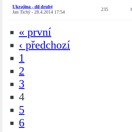
Ukrajina - díl druhý
235
Jan Tichý
-
28.4.2014 17:54
« první
‹ předchozí
1
2
3
4
5
6