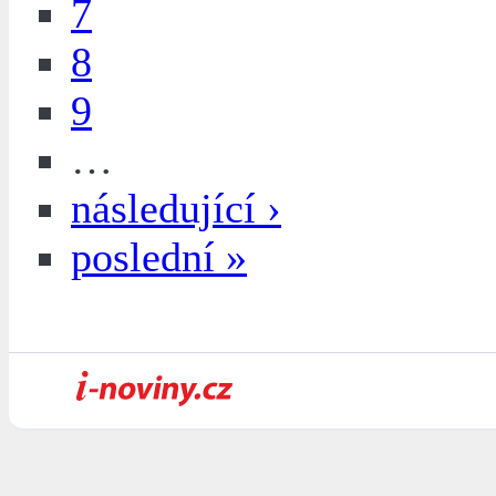
7
8
9
…
následující ›
poslední »