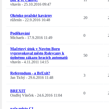
vltavín
-
25.10.2016 09:47
Okénko pražské kavárny
20
růženín
-
22.9.2016 16:48
Poděkování
0
Michaels
-
17.9.2016 11:49
Mačetový útok v Novém Boru
vyprovokoval město Rokycany k
50
úplnému zákazu hracích automatů
vltavín
-
4.11.2011 14:15
Referendum - a BrExit?
3
Jan Tichý
-
29.6.2016 11:48
BREXIT
0
Ondřej Víteček
-
24.6.2016 11:04
naše město CL