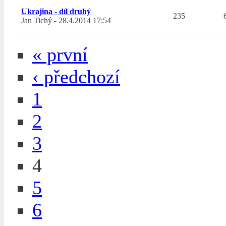
Ukrajina - díl druhý
235
Jan Tichý
-
28.4.2014 17:54
« první
‹ předchozí
1
2
3
4
5
6