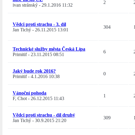
2
ivan stránský
-
29.1.2016 11:32
Vědci proti strachu - 3. díl
304
Jan Tichý
-
26.11.2015 13:01
Technické služby města Česká Lípa
6
Primitif
-
23.11.2015 08:51
Jaký bude rok 2016?
0
Primitif
-
4.1.2016 10:38
Vánoční pohoda
1
F, Chot
-
26.12.2015 11:43
Vědci proti strachu - díl druhý
309
Jan Tichý
-
30.9.2015 21:20