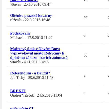
vltavín
-
25.10.2016 09:47
Okénko pražské kavárny
20
růženín
-
22.9.2016 16:48
Poděkování
0
Michaels
-
17.9.2016 11:49
Mačetový útok v Novém Boru
vyprovokoval město Rokycany k
50
úplnému zákazu hracích automatů
vltavín
-
4.11.2011 14:15
Referendum - a BrExit?
3
Jan Tichý
-
29.6.2016 11:48
BREXIT
0
Ondřej Víteček
-
24.6.2016 11:04
naše město CL