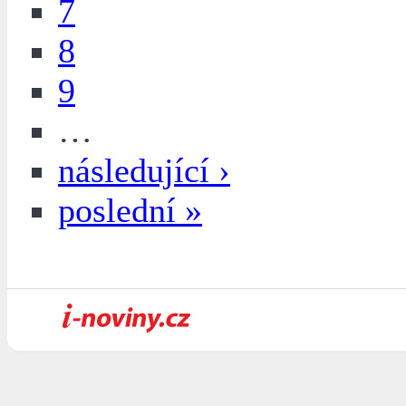
7
8
9
…
následující ›
poslední »