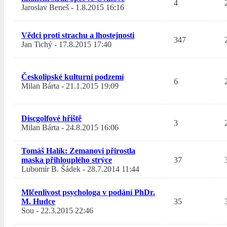
4
Jaroslav Beneš
-
1.8.2015 16:16
Vědci proti strachu a lhostejnosti
347
Jan Tichý
-
17.8.2015 17:40
Českolipské kulturní podzemí
6
Milan Bárta
-
21.1.2015 19:09
Discgolfové hřiště
3
Milan Bárta
-
24.8.2015 16:06
Tomáš Halík: Zemanovi přirostla
maska přihlouplého strýce
37
Lubomír B. Šádek
-
28.7.2014 11:44
Mlčenlivost psychologa v podání PhDr.
M. Hudce
35
Sou
-
22.3.2015 22:46