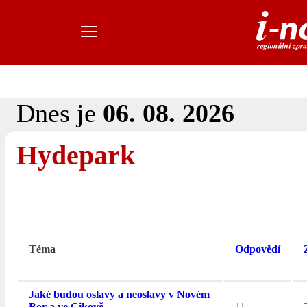
Dnes je
06. 08. 2026
Hydepark
Téma
Odpovědí
Jaké budou oslavy a neoslavy v Novém
Bor a ve Cikově.
11