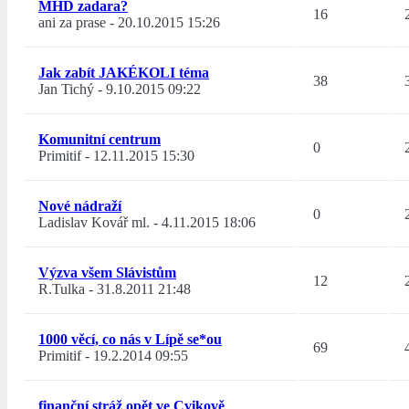
MHD zadara?
16
ani za prase
-
20.10.2015 15:26
Jak zabít JAKÉKOLI téma
38
Jan Tichý
-
9.10.2015 09:22
Komunitní centrum
0
Primitif
-
12.11.2015 15:30
Nové nádraží
0
Ladislav Kovář ml.
-
4.11.2015 18:06
Výzva všem Slávistům
12
R.Tulka
-
31.8.2011 21:48
1000 věcí, co nás v Lípě se*ou
69
Primitif
-
19.2.2014 09:55
finanční stráž opět ve Cvikově