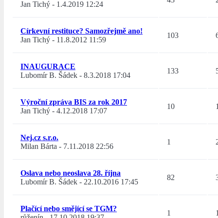
Jan Tichý
-
1.4.2019 12:24
Církevní restituce? Samozřejmě ano!
103
Jan Tichý
-
11.8.2012 11:59
INAUGURACE
133
Lubomír B. Šádek
-
8.3.2018 17:04
Výroční zpráva BIS za rok 2017
10
Jan Tichý
-
4.12.2018 17:07
Nej.cz s.r.o.
1
Milan Bárta
-
7.11.2018 22:56
Oslava nebo neoslava 28. října
82
Lubomír B. Šádek
-
22.10.2016 17:45
Plačící nebo smějící se TGM?
1
růženín
-
17.10.2018 19:37