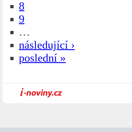
8
9
…
následující ›
poslední »