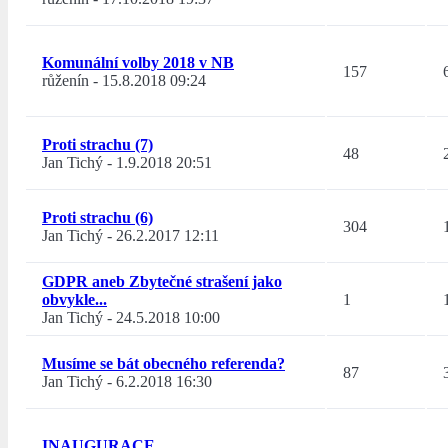
Komunální volby 2018 v NB
157
růženín
-
15.8.2018 09:24
Proti strachu (7)
48
Jan Tichý
-
1.9.2018 20:51
Proti strachu (6)
304
Jan Tichý
-
26.2.2017 12:11
GDPR aneb Zbytečné strašení jako
obvykle...
1
Jan Tichý
-
24.5.2018 10:00
Musíme se bát obecného referenda?
87
Jan Tichý
-
6.2.2018 16:30
INAUGURACE