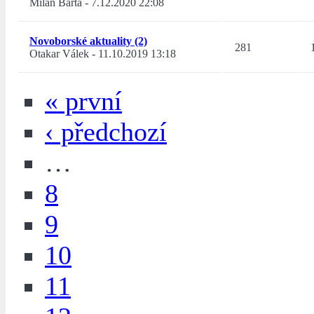
Milan Bárta
-
7.12.2020 22:08
Novoborské aktuality (2)
281
Otakar Válek
-
11.10.2019 13:18
« první
‹ předchozí
…
8
9
10
11