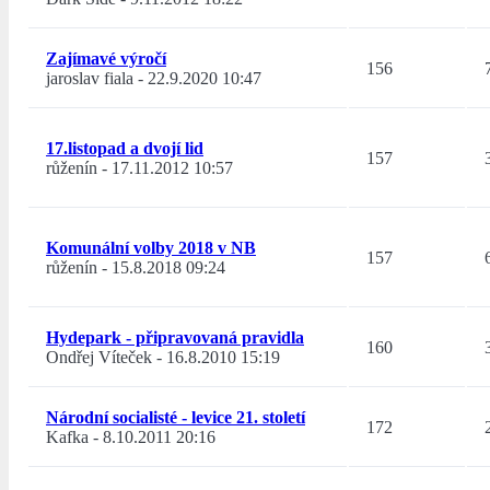
Zajímavé výročí
156
jaroslav fiala
-
22.9.2020 10:47
17.listopad a dvojí lid
157
růženín
-
17.11.2012 10:57
Komunální volby 2018 v NB
157
růženín
-
15.8.2018 09:24
Hydepark - připravovaná pravidla
160
Ondřej Víteček
-
16.8.2010 15:19
Národní socialisté - levice 21. století
172
Kafka
-
8.10.2011 20:16