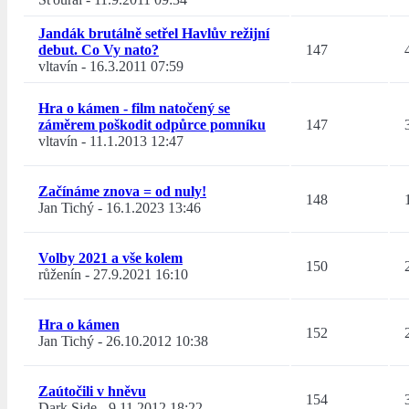
Jandák brutálně setřel Havlův režijní
debut. Co Vy nato?
147
vltavín
-
16.3.2011 07:59
Hra o kámen - film natočený se
záměrem poškodit odpůrce pomníku
147
vltavín
-
11.1.2013 12:47
Začínáme znova = od nuly!
148
Jan Tichý
-
16.1.2023 13:46
Volby 2021 a vše kolem
150
růženín
-
27.9.2021 16:10
Hra o kámen
152
Jan Tichý
-
26.10.2012 10:38
Zaútočili v hněvu
154
Dark Side
-
9.11.2012 18:22