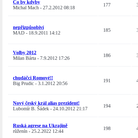
Co by kdyby
177
Michal Mach
-
27.2.2012 08:18
nepřizpůsobiví
185
MAD
-
18.9.2011 14:12
Volby 2012
186
Milan Bárta
-
7.9.2012 17:26
chudáčci Romové!!
191
Big Prudic
-
3.1.2012 20:56
Nový český král alias prezident!
194
Lubomír B. Šádek
-
24.10.2012 21:17
Ruská agrese na Ukrajině
198
růženín
-
25.2.2022 12:44