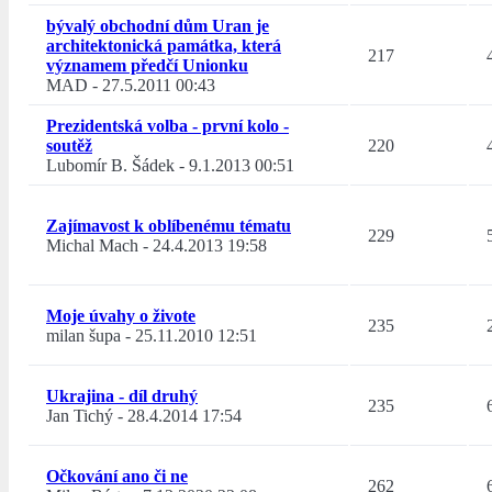
bývalý obchodní dům Uran je
architektonická památka, která
217
významem předčí Unionku
MAD
-
27.5.2011 00:43
Prezidentská volba - první kolo -
soutěž
220
Lubomír B. Šádek
-
9.1.2013 00:51
Zajímavost k oblíbenému tématu
229
Michal Mach
-
24.4.2013 19:58
Moje úvahy o živote
235
milan šupa
-
25.11.2010 12:51
Ukrajina - díl druhý
235
Jan Tichý
-
28.4.2014 17:54
Očkování ano či ne
262