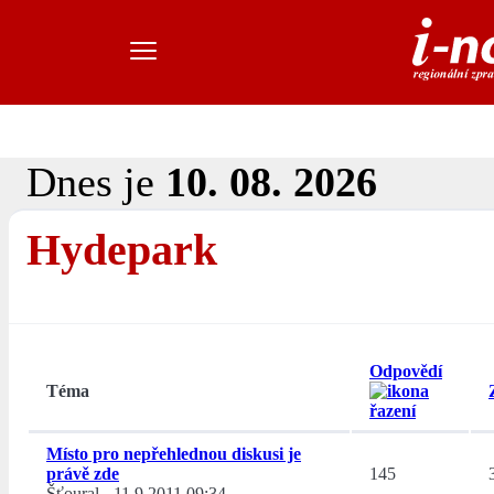
Dnes je
10. 08. 2026
Hydepark
Odpovědí
Téma
Místo pro nepřehlednou diskusi je
právě zde
145
Šťoural
-
11.9.2011 09:34