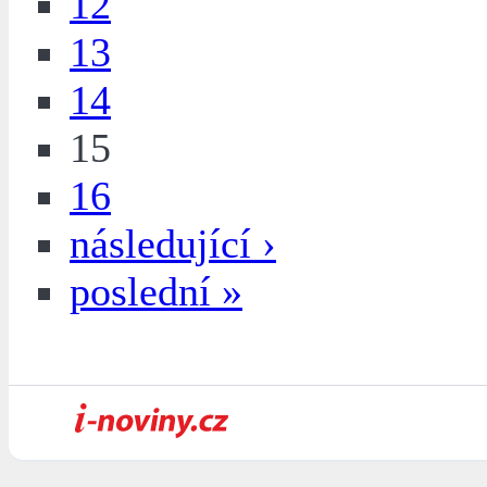
12
13
14
15
16
následující ›
poslední »