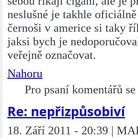
sebou říkají cigáni, ale je p
neslušné je takhle oficiálně
černoši v americe si taky ří
jaksi bych je nedoporučova
veřejně označovat.
Nahoru
Pro psaní komentářů s
Re: nepřizpůsobiví
18. Září 2011 - 20:39 | M