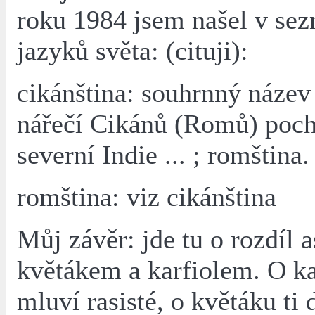
roku 1984 jsem našel v se
jazyků světa: (cituji):
cikánština: souhrnný název
nářečí Cikánů (Romů) poch
severní Indie ... ; romština.
romština: viz cikánština
Můj závěr: jde tu o rozdíl 
květákem a karfiolem. O ka
mluví rasisté, o květáku ti d