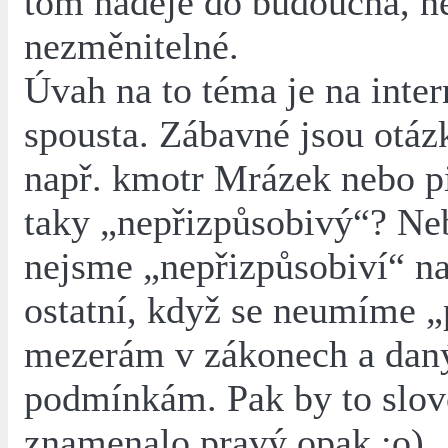
tom naděje do budoucna, ne
nezměnitelné.
Úvah na to téma je na inter
spousta. Zábavné jsou otázky
např. kmotr Mrázek nebo p
taky „nepřizpůsobivý“? Neb
nejsme „nepřizpůsobiví“ 
ostatní, když se neumíme „
mezerám v zákonech a da
podmínkám. Pak by to slovo
znamenalo pravý opak :o)