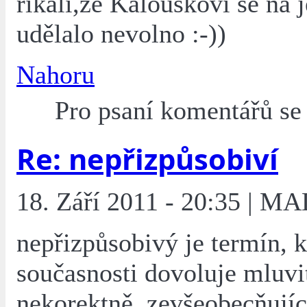
říkali,že Kalouskovi se na 
udělalo nevolno :-))
Nahoru
Pro psaní komentářů s
Re: nepřizpůsobiví
18. Září 2011 - 20:35 | M
nepřizpůsobivý je termín, k
současnosti dovoluje mluvi
nekorektně, zevšeobecňují