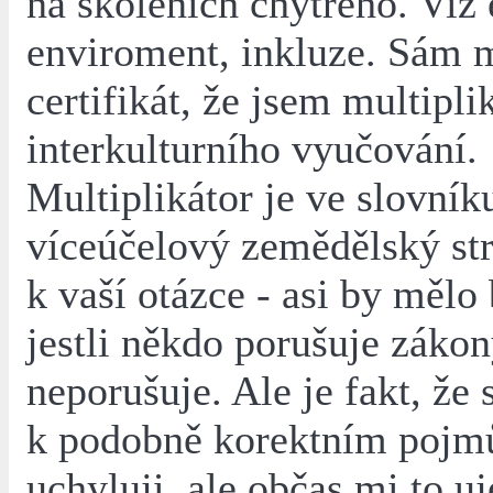
na školeních chytrého. Viz 
enviroment, inkluze. Sám
certifikát, že jsem multipli
interkulturního vyučování.
Multiplikátor je ve slovník
víceúčelový zemědělský str
k vaší otázce - asi by mělo 
jestli někdo porušuje záko
neporušuje. Ale je fakt, že 
k podobně korektním pojm
uchyluji, ale občas mi to uj