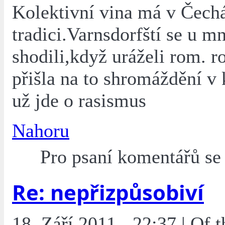
Kolektivní vina má v Čech
tradici.Varnsdorfští se u m
shodili,když uráželi rom. r
přišla na to shromáždění v
už jde o rasismus
Nahoru
Pro psaní komentářů s
Re: nepřizpůsobiví
18. Září 2011 - 22:37 | Of