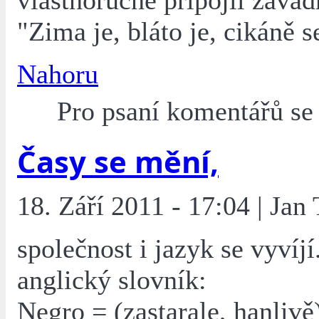
vlastnoručně připojil závad
"Zima je, bláto je, cikáně s
Nahoru
Pro psaní komentářů s
Časy se mění,
18. Září 2011 - 17:04 | Jan
společnost i jazyk se vyvíjí
anglický slovník:
Negro = (zastarale, hanlivě