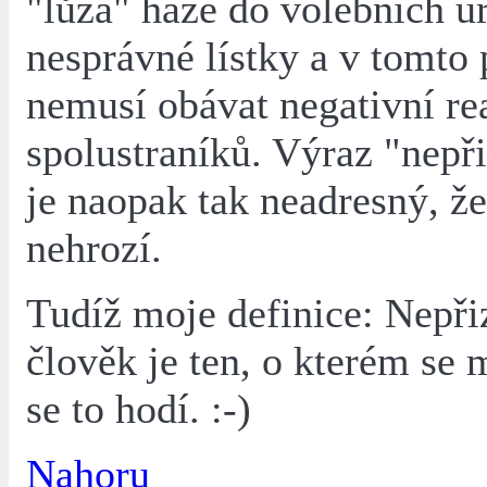
"lůza" háže do volebních u
nesprávné lístky a v tomto 
nemusí obávat negativní re
spolustraníků. Výraz "nepř
je naopak tak neadresný, že
nehrozí.
Tudíž moje definice: Nepř
člověk je ten, o kterém se 
se to hodí. :-)
Nahoru