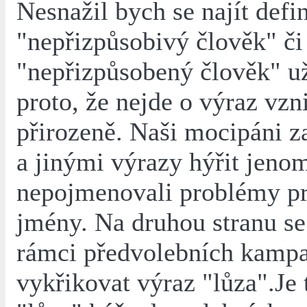
Nesnažil bych se najít defi
"nepřizpůsobivý člověk" či
"nepřizpůsobený člověk" u
proto, že nejde o výraz vzn
přirozeně. Naši mocipáni z
a jinými výrazy hýřit jeno
nepojmenovali problémy p
jmény. Na druhou stranu se
rámci předvolebních kamp
vykřikovat výraz "lůza".Je t