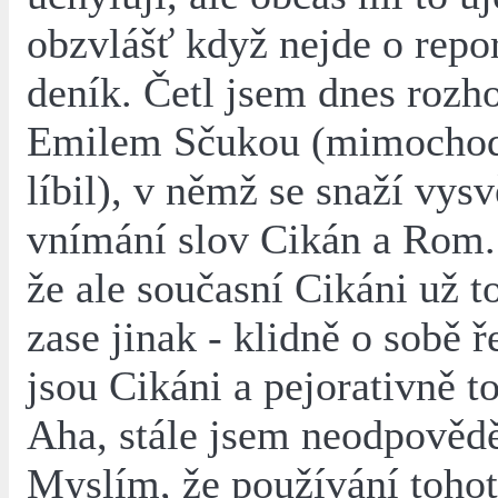
obzvlášť když nejde o repor
deník. Četl jsem dnes rozh
Emilem Sčukou (mimocho
líbil), v němž se snaží vysvě
vnímání slov Cikán a Rom.
že ale současní Cikáni už t
zase jinak - klidně o sobě 
jsou Cikáni a pejorativně t
Aha, stále jsem neodpovědě
Myslím, že používání tohot