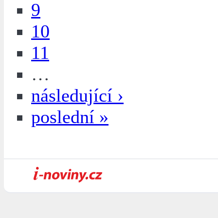
9
10
11
…
následující ›
poslední »