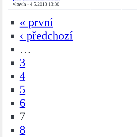
vltavín
-
4.5.2013 13:30
« první
‹ předchozí
…
3
4
5
6
7
8