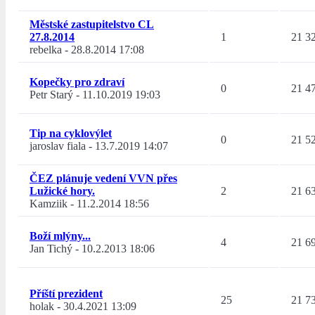
Městské zastupitelstvo CL
27.8.2014
1
21 3
rebelka
-
28.8.2014 17:08
Kopečky pro zdraví
0
21 4
Petr Starý
-
11.10.2019 19:03
Tip na cyklovýlet
0
21 5
jaroslav fiala
-
13.7.2019 14:07
ČEZ plánuje vedení VVN přes
Lužické hory.
2
21 6
Kamziik
-
11.2.2014 18:56
Boží mlýny...
4
21 6
Jan Tichý
-
10.2.2013 18:06
Příští prezident
25
21 7
holak
-
30.4.2021 13:09