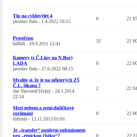
Tip na cyklovýlet 4
0
21 8
jaroslav fiala
-
1.4.2022 16:15
Prostřeno
32
22 0
hillbill
-
19.9.2011 12:41
Kamery (z Č.Lípy na N.Bor)
LADA
0
22 0
jaroslav fiala
-
27.6.2022 08:15
Myslíte si, že je na některých ZŠ
Č.L. šikana ?
2
22 0
Jan Slavomil Hejný
-
24.1.2014
22:14
Mezi nebem a zemí,dušičkové
rozjímání
0
22 0
růženín
-
12.11.2013 01:01
Je „transfer“ pouhým eufemismem
pro „etnickou čistku“?
0
22 2