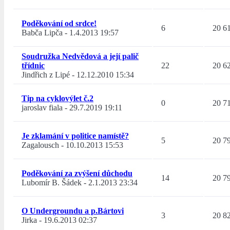
Poděkování od srdce!
6
20 6
Babča Lipča
-
1.4.2013 19:57
Soudružka Nedvědová a její palič
třídnic
22
20 6
Jindřich z Lipé
-
12.12.2010 15:34
Tip na cyklovýlet č.2
0
20 7
jaroslav fiala
-
29.7.2019 19:11
Je zklamání v politice namístě?
5
20 7
Zagalousch
-
10.10.2013 15:53
Poděkování za zvýšení důchodu
14
20 7
Lubomír B. Šádek
-
2.1.2013 23:34
O Undergroundu a p.Bártovi
3
20 8
Jirka
-
19.6.2013 02:37