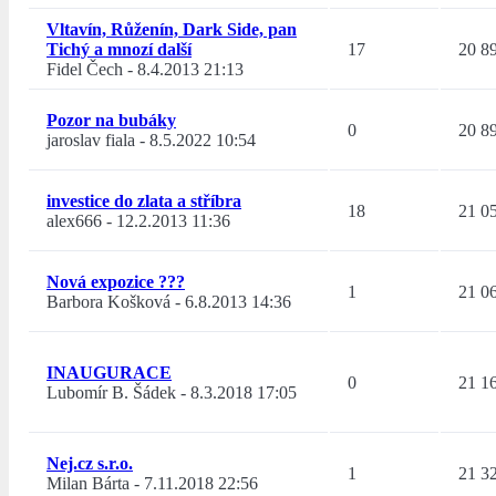
Vltavín, Růženín, Dark Side, pan
Tichý a mnozí další
17
20 8
Fidel Čech
-
8.4.2013 21:13
Pozor na bubáky
0
20 8
jaroslav fiala
-
8.5.2022 10:54
investice do zlata a stříbra
18
21 0
alex666
-
12.2.2013 11:36
Nová expozice ???
1
21 0
Barbora Košková
-
6.8.2013 14:36
INAUGURACE
0
21 1
Lubomír B. Šádek
-
8.3.2018 17:05
Nej.cz s.r.o.
1
21 3
Milan Bárta
-
7.11.2018 22:56