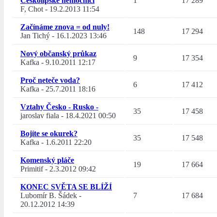
Českolipské nemocnici
1
17 289
F, Chot
-
19.2.2013 11:54
Začínáme znova = od nuly!
148
17 294
Jan Tichý
-
16.1.2023 13:46
Nový občanský průkaz
9
17 354
Kafka
-
9.10.2011 12:17
Proč neteče voda?
6
17 412
Kafka
-
25.7.2011 18:16
Vztahy Česko - Rusko -
35
17 458
jaroslav fiala
-
18.4.2021 00:50
Bojíte se okurek?
35
17 548
Kafka
-
1.6.2011 22:20
Komenský pláče
19
17 664
Primitif
-
2.3.2012 09:42
KONEC SVĚTA SE BLÍŽÍ
Lubomír B. Šádek
-
7
17 684
20.12.2012 14:39