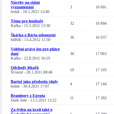
Návrhy na státní
vyznamenání
3
16 691
holak
-
18.1.2021 12:46
Téma pro houbaře
32
16 894
Kafka
-
15.5.2011 13:38
Škárka a Bárta odsouzeni
36
16 937
hillbill
-
13.4.2012 11:50
Volební právo jen pro plátce
daní
36
17 063
Kafka
-
22.8.2011 16:19
Odchody lékařů
19
17 105
Šťoural
-
28.1.2011 08:46
Bartoš jako předseda vlády
4
17 144
holak
-
30.4.2021 17:07
Brambory z Egypta
11
17 282
Dark Side
-
13.5.2011 13:22
Za týden na kraji také o