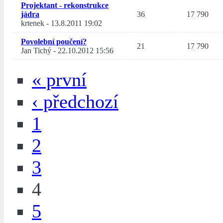
Projektant - rekonstrukce
jádra
36
17 790
krtenek
-
13.8.2011 19:02
Povolební poučení?
21
17 790
Jan Tichý
-
22.10.2012 15:56
« první
‹ předchozí
1
2
3
4
5