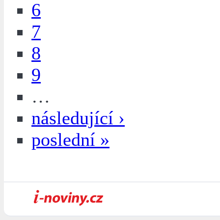
6
7
8
9
…
následující ›
poslední »