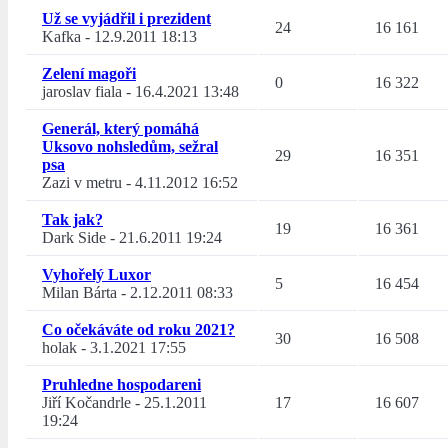
Už se vyjádřil i prezident
24
16 161
Kafka
-
12.9.2011 18:13
Zelení magoři
0
16 322
jaroslav fiala
-
16.4.2021 13:48
Generál, který pomáhá
Uksovo nohsledům, sežral
29
16 351
psa
Zazi v metru
-
4.11.2012 16:52
Tak jak?
19
16 361
Dark Side
-
21.6.2011 19:24
Vyhořelý Luxor
5
16 454
Milan Bárta
-
2.12.2011 08:33
Co očekáváte od roku 2021?
30
16 508
holak
-
3.1.2021 17:55
Pruhledne hospodareni
Jiří Kočandrle
-
25.1.2011
17
16 607
19:24