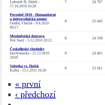
Lubomír B. Šádek
-
7
24 767
17.10.2018 16:28
Povodně 2010 - Humanitární
a dobrovolnická pomoc
8
25 445
Ondřej Víteček
-
9.8.2010
09:17
Meziměstská doprava
8
24 339
Petr Starý
-
5.12.2010 20:12
Českolipské chodníky
mochomurka
-
21.12.2010
8
24 461
20:05
Sobotka vs. Hašek
8
23 561
Kafka
-
15.1.2011 16:20
« první
‹ předchozí
…