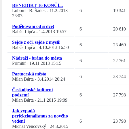
BENEDIKT 16 KONČÍ...
Lubomír B. Šádek
-
11.2.2013
6
19 341
23:03
Poděkování od srdce!
6
20 610
Babča Lipča
-
1.4.2013 19:57
Sejde z očí, sejde z mysli!
6
23 469
Babča Lipča
-
4.10.2013 16:50
Nádraží - brána do města
6
22 761
Primitif
-
19.11.2013 15:15
Partnerská města
6
23 744
Milan Bárta
-
3.4.2014 20:24
Českolipské kulturní
podzemí
6
27 798
Milan Bárta
-
21.1.2015 19:09
Jak vypadá
perfekcionalismus za nového
vedení
6
23 798
Michal Vencovský
-
24.3.2015