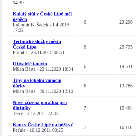
04:30
Kulatý stůl v České Lípě měl
úspěch
6
23 296
Lubomír B. Šádek
-
1.4.2015
17:22
Technické služby města
Česká Lípa
6
25 795
Primitif
-
23.11.2015 08:51
Uživatelé i-novin
6
19 531
Milan Bárta
-
23.11.2020 18:34
Tipy na lokální vánoční
dárky
6
13 766
Milan Bárta
-
29.11.2020 12:10
Nově zřízená poradna pro
dlužníky
7
15 464
Terry
-
3.12.2011 22:35
Kam v České Lípě na běžky?
7
16 116
Peťule
-
19.12.2011 00:25