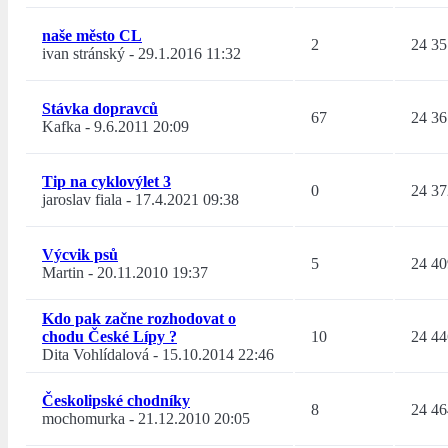
naše město CL
2
24 35
ivan stránský
-
29.1.2016 11:32
Stávka dopravců
67
24 36
Kafka
-
9.6.2011 20:09
Tip na cyklovýlet 3
0
24 37
jaroslav fiala
-
17.4.2021 09:38
Výcvik psů
5
24 40
Martin
-
20.11.2010 19:37
Kdo pak začne rozhodovat o
chodu České Lípy ?
10
24 44
Dita Vohlídalová
-
15.10.2014 22:46
Českolipské chodníky
8
24 46
mochomurka
-
21.12.2010 20:05