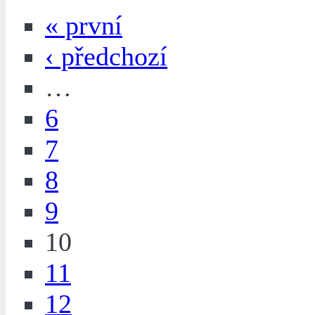
« první
‹ předchozí
…
6
7
8
9
10
11
12