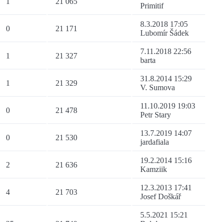
1
21 065
Primitif
8.3.2018 17:05
0
21 171
Lubomír Šádek
7.11.2018 22:56
1
21 327
barta
31.8.2014 15:29
1
21 329
V. Sumova
11.10.2019 19:03
0
21 478
Petr Stary
13.7.2019 14:07
0
21 530
jardafiala
19.2.2014 15:16
2
21 636
Kamziik
12.3.2013 17:41
4
21 703
Josef Doškář
5.5.2021 15:21