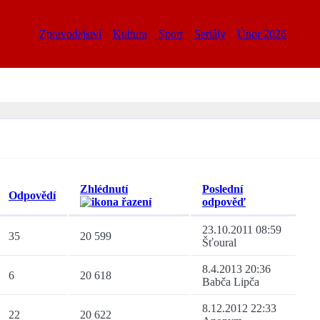
Zpravodajství
Kultura
Sport
Seriály
Únor 2026
Zhlédnutí
Poslední
Odpovědí
odpověď
23.10.2011 08:59
35
20 599
Šťoural
8.4.2013 20:36
6
20 618
Babča Lipča
8.12.2012 22:33
22
20 622