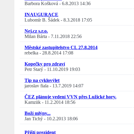
Barbora Košková
-
6.8.2013 14:36
INAUGURACE
Lubomír B. Šádek
-
8.3.2018 17:05
Nej.cz s.r.o.
Milan Bárta
-
7.11.2018 22:56
Městské zastupitelstvo CL 27.8.2014
rebelka
-
28.8.2014 17:08
Kopečky pro zdraví
Petr Starý
-
11.10.2019 19:03
Tip na cyklovýlet
jaroslav fiala
-
13.7.2019 14:07
ČEZ plánuje vedení VVN přes Lužické hory.
Kamziik
-
11.2.2014 18:56
Boží mlýny...
Jan Tichý
-
10.2.2013 18:06
Příští prezident