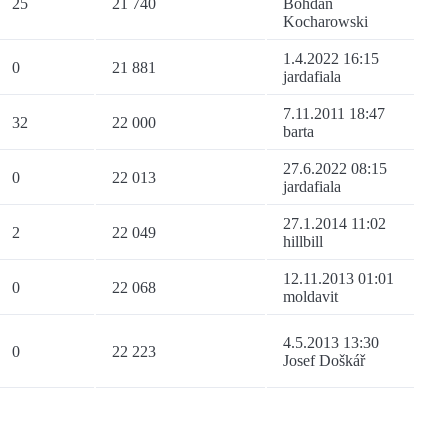
25
21 740
Bohdan
Kocharowski
1.4.2022 16:15
0
21 881
jardafiala
7.11.2011 18:47
32
22 000
barta
27.6.2022 08:15
0
22 013
jardafiala
27.1.2014 11:02
2
22 049
hillbill
12.11.2013 01:01
0
22 068
moldavit
4.5.2013 13:30
0
22 223
Josef Doškář