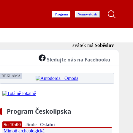
Program
Nemovitosti
svátek má
Soběslav
Sledujte nás na Facebooku
REKLAMA
Program Českolipska
So 10:00
Jinde
Ostatní
Mimoň archeologická