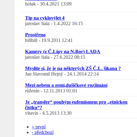
holak
-
30.4.2021 13:09
Tip na cyklovýlet 4
jaroslav fiala
-
1.4.2022 16:15
Prostřeno
hillbill
-
19.9.2011 12:41
Kamery (z Č.Lípy na N.Bor) LADA
jaroslav fiala
-
27.6.2022 08:15
Myslíte si, že je na některých ZŠ Č.L. šikana ?
Jan Slavomil Hejný
-
24.1.2014 22:14
Mezi nebem a zemí,dušičkové rozjímání
růženín
-
12.11.2013 01:01
Je „transfer“ pouhým eufemismem pro „etnickou
čistku“?
vltavín
-
4.5.2013 13:30
« první
‹ předchozí