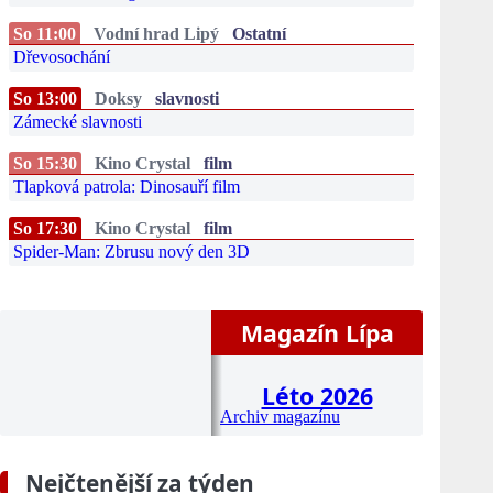
So 11:00
Vodní hrad Lipý
Ostatní
Dřevosochání
So 13:00
Doksy
slavnosti
Zámecké slavnosti
So 15:30
Kino Crystal
film
Tlapková patrola: Dinosauří film
So 17:30
Kino Crystal
film
Spider-Man: Zbrusu nový den 3D
Magazín Lípa
Léto 2026
Archiv magazínu
Nejčtenější za týden