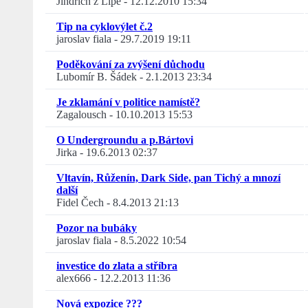
Jindřich z Lipé
-
12.12.2010 15:34
Tip na cyklovýlet č.2
jaroslav fiala
-
29.7.2019 19:11
Poděkování za zvýšení důchodu
Lubomír B. Šádek
-
2.1.2013 23:34
Je zklamání v politice namístě?
Zagalousch
-
10.10.2013 15:53
O Undergroundu a p.Bártovi
Jirka
-
19.6.2013 02:37
Vltavín, Růženín, Dark Side, pan Tichý a mnozí
další
Fidel Čech
-
8.4.2013 21:13
Pozor na bubáky
jaroslav fiala
-
8.5.2022 10:54
investice do zlata a stříbra
alex666
-
12.2.2013 11:36
Nová expozice ???