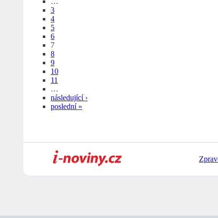
…
3
4
5
6
7
8
9
10
11
…
následující ›
poslední »
Zprav