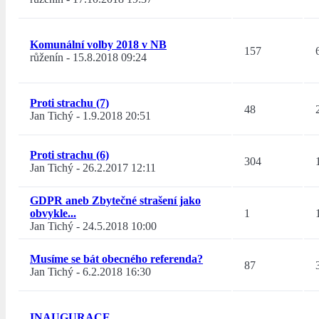
Komunální volby 2018 v NB
157
růženín
-
15.8.2018 09:24
Proti strachu (7)
48
Jan Tichý
-
1.9.2018 20:51
Proti strachu (6)
304
Jan Tichý
-
26.2.2017 12:11
GDPR aneb Zbytečné strašení jako
obvykle...
1
Jan Tichý
-
24.5.2018 10:00
Musíme se bát obecného referenda?
87
Jan Tichý
-
6.2.2018 16:30
INAUGURACE