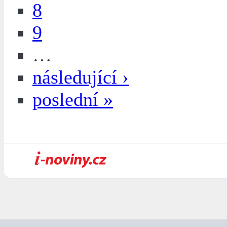
8
9
…
následující ›
poslední »