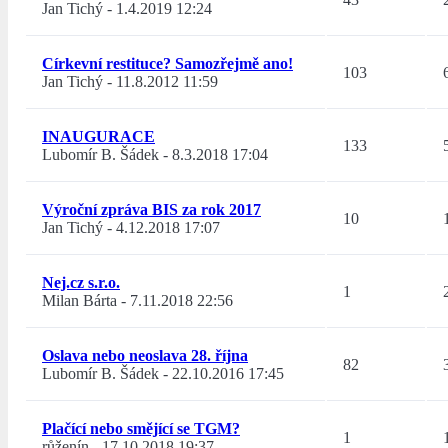
Jan Tichý
-
1.4.2019 12:24
Církevní restituce? Samozřejmě ano!
103
Jan Tichý
-
11.8.2012 11:59
INAUGURACE
133
Lubomír B. Šádek
-
8.3.2018 17:04
Výroční zpráva BIS za rok 2017
10
Jan Tichý
-
4.12.2018 17:07
Nej.cz s.r.o.
1
Milan Bárta
-
7.11.2018 22:56
Oslava nebo neoslava 28. října
82
Lubomír B. Šádek
-
22.10.2016 17:45
Plačící nebo smějící se TGM?
1
růženín
-
17.10.2018 19:37