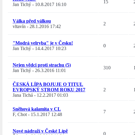
15
Jan Tichý
-
10.8.2017 16:10
Válka před válkou
2
vltavín
-
28.1.2016 17:42
"Modrá velryba" je v Česku!
0
Jan Tichý
-
14.4.2017 10:23
Nejen vědci proti strachu (5)
310
Jan Tichý
-
26.3.2016 11:01
ČESKÁ LÍPA BOJUJE O TITUL
EVROPSKÝ STROM ROKU 2017
2
Jana Tichá
-
12.2.2017 01:03
Sněhová kalamita v CL
7
F, Chot
-
15.1.2017 12:48
Nové nádraží v České Lípě
0