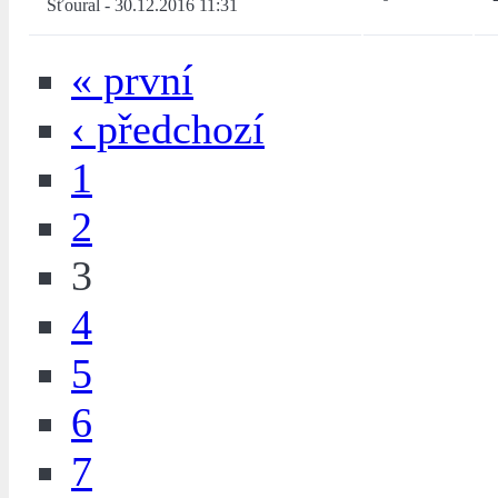
Šťoural
-
30.12.2016 11:31
« první
‹ předchozí
1
2
3
4
5
6
7