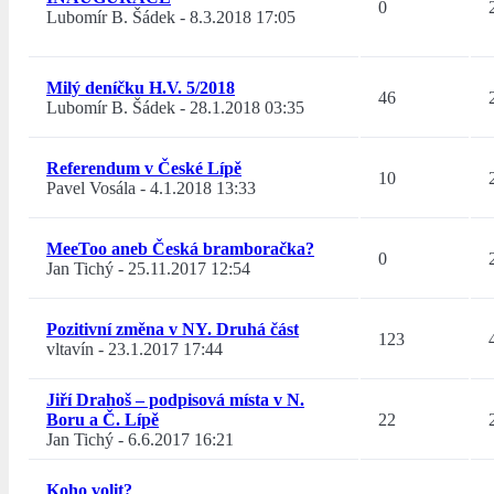
0
Lubomír B. Šádek
-
8.3.2018 17:05
Milý deníčku H.V. 5/2018
46
Lubomír B. Šádek
-
28.1.2018 03:35
Referendum v České Lípě
10
Pavel Vosála
-
4.1.2018 13:33
MeeToo aneb Česká bramboračka?
0
Jan Tichý
-
25.11.2017 12:54
Pozitivní změna v NY. Druhá část
123
vltavín
-
23.1.2017 17:44
Jiří Drahoš – podpisová místa v N.
Boru a Č. Lípě
22
Jan Tichý
-
6.6.2017 16:21
Koho volit?