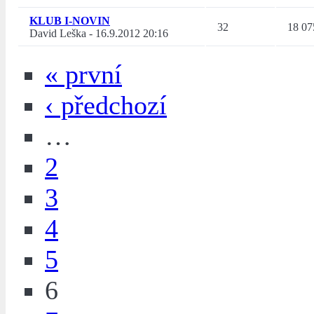
KLUB I-NOVIN
32
18 07
David Leška
-
16.9.2012 20:16
« první
‹ předchozí
…
2
3
4
5
6