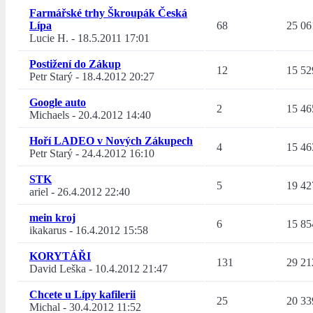
Farmářské trhy Škroupák Česká
Lípa
68
25 06
Lucie H.
-
18.5.2011 17:01
Postižení do Zákup
12
15 52
Petr Starý
-
18.4.2012 20:27
Google auto
2
15 46
Michaels
-
20.4.2012 14:40
Hoří LADEO v Nových Zákupech
4
15 46
Petr Starý
-
24.4.2012 16:10
STK
5
19 42
ariel
-
26.4.2012 22:40
mein kroj
6
15 85
ikakarus
-
16.4.2012 15:58
KORYTÁŘI
131
29 21
David Leška
-
10.4.2012 21:47
Chcete u Lípy kafilerii
25
20 33
Michal
-
30.4.2012 11:52