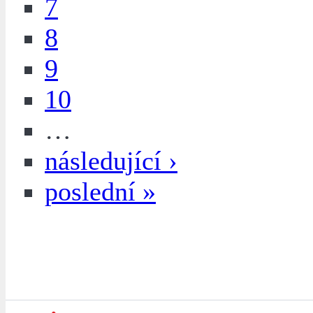
7
8
9
10
…
následující ›
poslední »