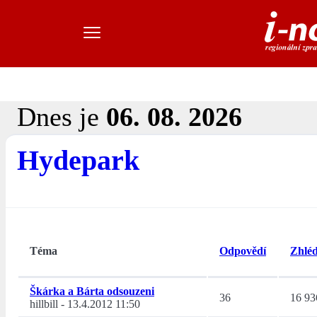
Dnes je
06. 08. 2026
Hydepark
Téma
Odpovědí
Zhléd
Škárka a Bárta odsouzeni
36
16 93
hillbill
-
13.4.2012 11:50