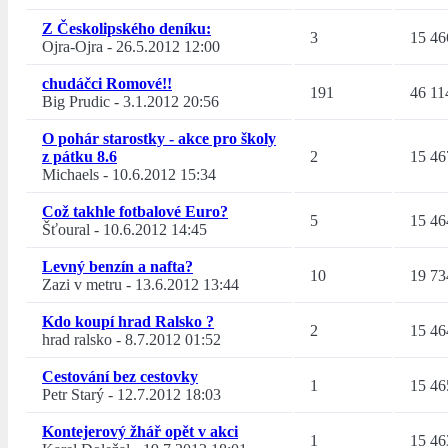
Z Českolipského deníku:
3
15 46
Ojra-Ojra
-
26.5.2012 12:00
chudáčci Romové!!
191
46 11
Big Prudic
-
3.1.2012 20:56
O pohár starostky - akce pro školy
z pátku 8.6
2
15 46
Michaels
-
10.6.2012 15:34
Což takhle fotbalové Euro?
5
15 46
Šťoural
-
10.6.2012 14:45
Levný benzín a nafta?
10
19 73
Zazi v metru
-
13.6.2012 13:44
Kdo koupí hrad Ralsko ?
2
15 46
hrad ralsko
-
8.7.2012 01:52
Cestování bez cestovky
1
15 46
Petr Starý
-
12.7.2012 18:03
Kontejerový žhář opět v akci
1
15 46