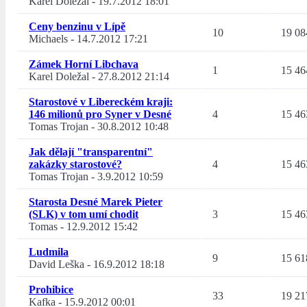
Karel Doležal
-
19.7.2012 18:01
Ceny benzinu v Lípě
10
19 08
Michaels
-
14.7.2012 17:21
Zámek Horní Libchava
1
15 46
Karel Doležal
-
27.8.2012 21:14
Starostové v Libereckém kraji:
146 milionů pro Syner v Desné
4
15 46
Tomas Trojan
-
30.8.2012 10:48
Jak dělají "transparentní"
zakázky starostové?
4
15 46
Tomas Trojan
-
3.9.2012 10:59
Starosta Desné Marek Pieter
(SLK) v tom umí chodit
3
15 46
Tomas
-
12.9.2012 15:42
Ludmila
9
15 61
David Leška
-
16.9.2012 18:18
Prohibice
33
19 21
Kafka
-
15.9.2012 00:01