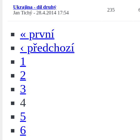
Ukrajina - díl druhý
235
Jan Tichý
-
28.4.2014 17:54
« první
‹ předchozí
1
2
3
4
5
6