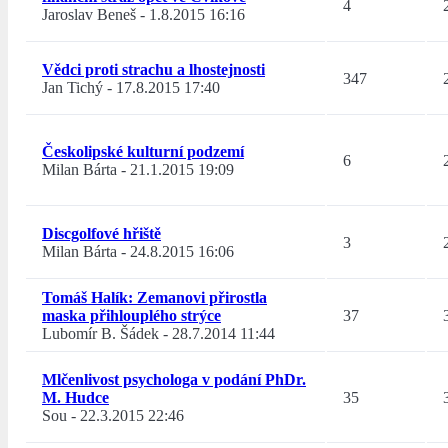
4
Jaroslav Beneš
-
1.8.2015 16:16
Vědci proti strachu a lhostejnosti
347
Jan Tichý
-
17.8.2015 17:40
Českolipské kulturní podzemí
6
Milan Bárta
-
21.1.2015 19:09
Discgolfové hřiště
3
Milan Bárta
-
24.8.2015 16:06
Tomáš Halík: Zemanovi přirostla
maska přihlouplého strýce
37
Lubomír B. Šádek
-
28.7.2014 11:44
Mlčenlivost psychologa v podání PhDr.
M. Hudce
35
Sou
-
22.3.2015 22:46