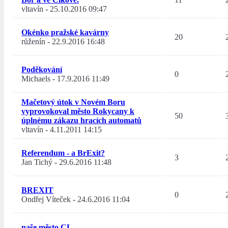
vltavín
-
25.10.2016 09:47
Okénko pražské kavárny
20
růženín
-
22.9.2016 16:48
Poděkování
0
Michaels
-
17.9.2016 11:49
Mačetový útok v Novém Boru
vyprovokoval město Rokycany k
50
úplnému zákazu hracích automatů
vltavín
-
4.11.2011 14:15
Referendum - a BrExit?
3
Jan Tichý
-
29.6.2016 11:48
BREXIT
0
Ondřej Víteček
-
24.6.2016 11:04
naše město CL