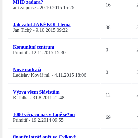
MHD zadara?
16
ani za prase
-
20.10.2015 15:26
Jak zabít JAKÉKOLI téma
38
Jan Tichý
-
9.10.2015 09:22
Komunitní centrum
0
Primitif
-
12.11.2015 15:30
Nové nádraží
0
Ladislav Kovář ml.
-
4.11.2015 18:06
Výzva všem Slávistům
12
R.Tulka
-
31.8.2011 21:48
1000 věcí, co nás v Lípě se*ou
69
Primitif
-
19.2.2014 09:55
finanční stráž opět ve Cvikově