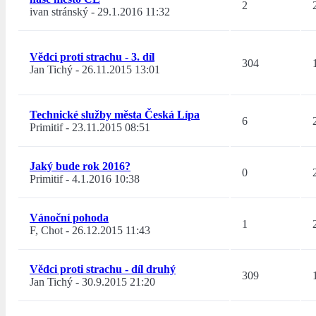
2
ivan stránský
-
29.1.2016 11:32
Vědci proti strachu - 3. díl
304
Jan Tichý
-
26.11.2015 13:01
Technické služby města Česká Lípa
6
Primitif
-
23.11.2015 08:51
Jaký bude rok 2016?
0
Primitif
-
4.1.2016 10:38
Vánoční pohoda
1
F, Chot
-
26.12.2015 11:43
Vědci proti strachu - díl druhý
309
Jan Tichý
-
30.9.2015 21:20