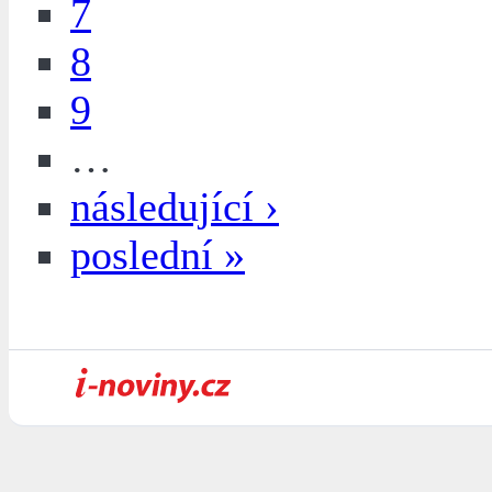
7
8
9
…
následující ›
poslední »