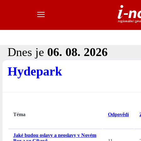
Dnes je
06. 08. 2026
Hydepark
Téma
Odpovědí
Jaké budou oslavy a neoslavy v Novém
Bor a ve Cikově.
11