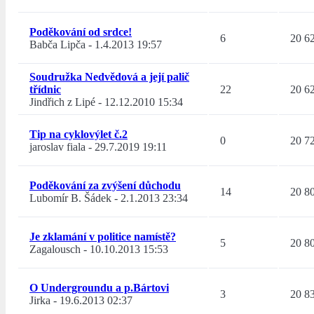
Poděkování od srdce!
6
20 6
Babča Lipča
-
1.4.2013 19:57
Soudružka Nedvědová a její palič
třídnic
22
20 6
Jindřich z Lipé
-
12.12.2010 15:34
Tip na cyklovýlet č.2
0
20 7
jaroslav fiala
-
29.7.2019 19:11
Poděkování za zvýšení důchodu
14
20 8
Lubomír B. Šádek
-
2.1.2013 23:34
Je zklamání v politice namístě?
5
20 8
Zagalousch
-
10.10.2013 15:53
O Undergroundu a p.Bártovi
3
20 8
Jirka
-
19.6.2013 02:37