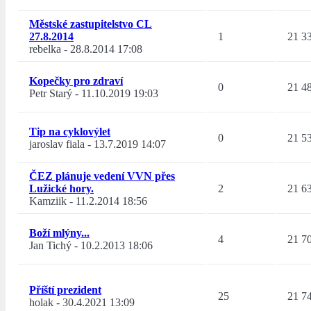
Městské zastupitelstvo CL
27.8.2014
1
21 3
rebelka
-
28.8.2014 17:08
Kopečky pro zdraví
0
21 4
Petr Starý
-
11.10.2019 19:03
Tip na cyklovýlet
0
21 5
jaroslav fiala
-
13.7.2019 14:07
ČEZ plánuje vedení VVN přes
Lužické hory.
2
21 6
Kamziik
-
11.2.2014 18:56
Boží mlýny...
4
21 7
Jan Tichý
-
10.2.2013 18:06
Příští prezident
25
21 7
holak
-
30.4.2021 13:09