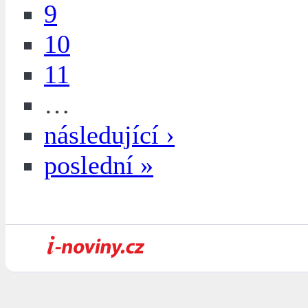
9
10
11
…
následující ›
poslední »