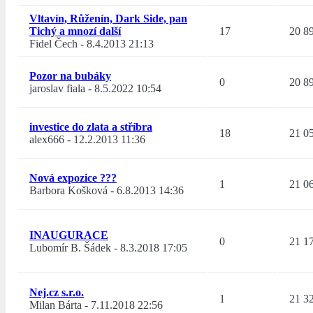
Vltavín, Růženín, Dark Side, pan
Tichý a mnozí další
17
20 8
Fidel Čech
-
8.4.2013 21:13
Pozor na bubáky
0
20 8
jaroslav fiala
-
8.5.2022 10:54
investice do zlata a stříbra
18
21 0
alex666
-
12.2.2013 11:36
Nová expozice ???
1
21 0
Barbora Košková
-
6.8.2013 14:36
INAUGURACE
0
21 1
Lubomír B. Šádek
-
8.3.2018 17:05
Nej.cz s.r.o.
1
21 3
Milan Bárta
-
7.11.2018 22:56