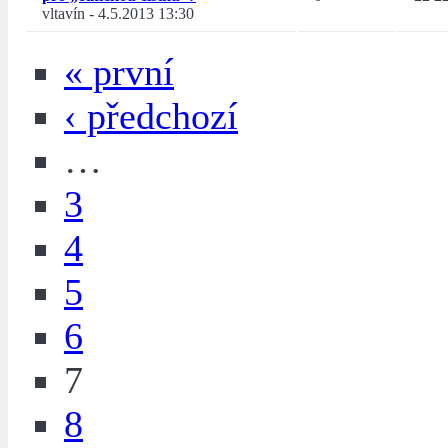
vltavín
-
4.5.2013 13:30
« první
‹ předchozí
…
3
4
5
6
7
8