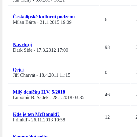
Českolipské kulturní podzemí
6
Milan Bárta
-
21.1.2015 19:09
Navrhuji
98
Dark Side
-
17.3.2012 17:00
Qejci
0
Jiří Charvát
-
18.4.2011 11:15
Milý deníčku H.V. 5/2018
46
Lubomír B. Šádek
-
28.1.2018 03:35
Kde je ten McDonald?
12
Primitif
-
26.11.2013 10:58
Komunální volby