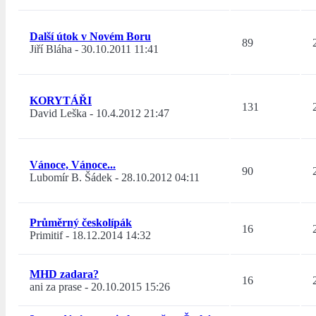
Další útok v Novém Boru
89
Jiří Bláha
-
30.10.2011 11:41
KORYTÁŘI
131
David Leška
-
10.4.2012 21:47
Vánoce, Vánoce...
90
Lubomír B. Šádek
-
28.10.2012 04:11
Průměrný českolípák
16
Primitif
-
18.12.2014 14:32
MHD zadara?
16
ani za prase
-
20.10.2015 15:26