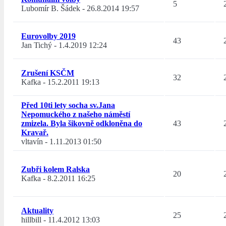
5
Lubomír B. Šádek
-
26.8.2014 19:57
Eurovolby 2019
43
Jan Tichý
-
1.4.2019 12:24
Zrušení KSČM
32
Kafka
-
15.2.2011 19:13
Před 10ti lety socha sv.Jana
Nepomuckého z našeho náměstí
zmizela. Byla šikovně odkloněna do
43
Kravař.
vltavín
-
1.11.2013 01:50
Zubři kolem Ralska
20
Kafka
-
8.2.2011 16:25
Aktuality
25
hillbill
-
11.4.2012 13:03