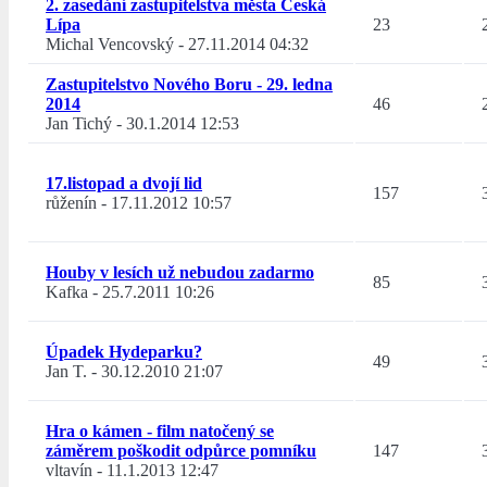
2. zasedání zastupitelstva města Česká
Lípa
23
Michal Vencovský
-
27.11.2014 04:32
Zastupitelstvo Nového Boru - 29. ledna
2014
46
Jan Tichý
-
30.1.2014 12:53
17.listopad a dvojí lid
157
růženín
-
17.11.2012 10:57
Houby v lesích už nebudou zadarmo
85
Kafka
-
25.7.2011 10:26
Úpadek Hydeparku?
49
Jan T.
-
30.12.2010 21:07
Hra o kámen - film natočený se
záměrem poškodit odpůrce pomníku
147
vltavín
-
11.1.2013 12:47