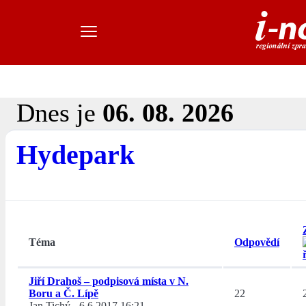
Dnes je
06. 08. 2026
Hydepark
Téma
Odpovědí
Jiří Drahoš – podpisová místa v N.
Boru a Č. Lípě
22
Jan Tichý
-
6.6.2017 16:21