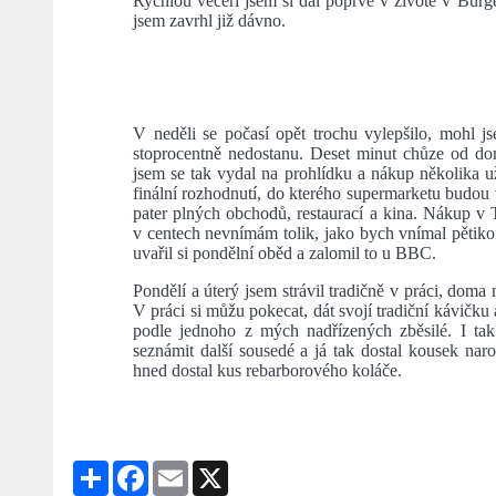
Rychlou večeři jsem si dal poprvé v životě v Bur
jsem zavrhl již dávno.
V neděli se počasí opět trochu vylepšilo, mohl js
stoprocentně nedostanu. Deset minut chůze od d
jsem se tak vydal na prohlídku a nákup několika u
finální rozhodnutí, do kterého supermarketu budou
pater plných obchodů, restaurací a kina. Nákup v 
v centech nevnímám tolik, jako bych vnímal pětik
uvařil si pondělní oběd a zalomil to u BBC.
Pondělí a úterý jsem strávil tradičně v práci, doma
V práci si můžu pokecat, dát svojí tradiční kávičku 
podle jednoho z mých nadřízených zběsilé. I tak 
seznámit další sousedé a já tak dostal kousek naro
hned dostal kus rebarborového koláče.
Share
Facebook
Email
X