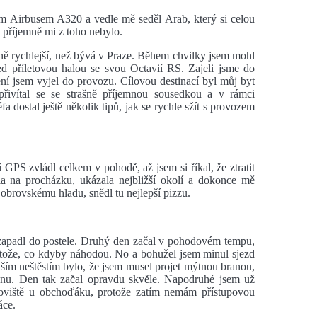
kým Airbusem A320 a vedle mě seděl Arab, který si celou
, příjemně mi z toho nebylo.
ě rychlejší, než bývá v Praze. Během chvilky jsem mohl
ed příletovou halou se svou Octavií RS. Zajeli jsme do
ní jsem vyjel do provozu. Cílovou destinací byl můj byt
přivítal se se strašně příjemnou sousedkou a v rámci
fa dostal ještě několik tipů, jak se rychle sžít s provozem
PS zvládl celkem v pohodě, až jsem si říkal, že ztratit
a na procházku, ukázala nejbližší okolí a dokonce mě
obrovskému hladu, snědl tu nejlepší pizzu.
 zapadl do postele. Druhý den začal v pohodovém tempu,
otože, co kdyby náhodou. No a bohužel jsem minul sjezd
tším neštěstím bylo, že jsem musel projet mýtnou branou,
jednu. Den tak začal opravdu skvěle. Napodruhé jsem už
rkoviště u obchoďáku, protože zatím nemám přístupovou
áce.