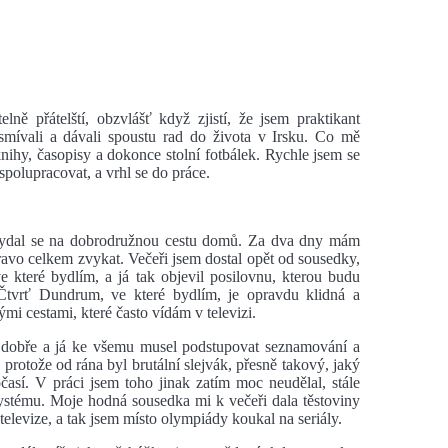
ně přátelští, obzvlášť když zjistí, že jsem praktikant
smívali a dávali spoustu rad do života v Irsku. Co mě
knihy, časopisy a dokonce stolní fotbálek. Rychle jsem se
spolupracovat, a vrhl se do práce.
 vydal se na dobrodružnou cestu domů. Za dva dny mám
avo celkem zvykat. Večeři jsem dostal opět od sousedky,
e které bydlím, a já tak objevil posilovnu, kterou budu
 Čtvrť Dundrum, ve které bydlím, je opravdu klidná a
i cestami, které často vídám v televizi.
o dobře a já ke všemu musel podstupovat seznamování a
rotože od rána byl brutální slejvák, přesně takový, jaký
así. V práci jsem toho jinak zatím moc neudělal, stále
ystému. Moje hodná sousedka mi k večeři dala těstoviny
elevize, a tak jsem místo olympiády koukal na seriály.