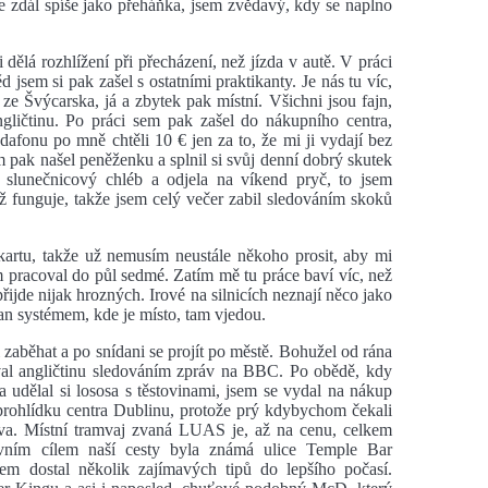
e zdál spíše jako přeháňka, jsem zvědavý, kdy se naplno
dělá rozhlížení při přecházení, než jízda v autě. V práci
 jsem si pak zašel s ostatními praktikanty. Je nás tu víc,
ze Švýcarska, já a zbytek pak místní. Všichni jsou fajn,
ngličtinu. Po práci sem pak zašel do nákupního centra,
dafonu po mně chtěli 10 € jen za to, že mi ji vydají bez
em pak našel peněženku a splnil si svůj denní dobrý skutek
slunečnicový chléb a odjela na víkend pryč, to jsem
už funguje, takže jsem celý večer zabil sledováním skoků
kartu, takže už nemusím neustále někoho prosit, aby mi
 pracoval do půl sedmé. Zatím mě tu práce baví víc, než
řijde nijak hrozných. Irové na silnicích neznají něco jako
tran systémem, kde je místo, tam vjedou.
i zaběhat a po snídani se projít po městě. Bohužel od rána
oval angličtinu sledováním zpráv na BBC. Po obědě, kdy
udělal si lososa s těstovinami, jsem se vydal na nákup
rohlídku centra Dublinu, protože prý kdybychom čekali
ova. Místní tramvaj zvaná LUAS je, až na cenu, celkem
avním cílem naší cesty byla známá ulice Temple Bar
em dostal několik zajímavých tipů do lepšího počasí.