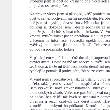
Probudil jsem se opět do krásného dne, včerejšek s
projeví to ostrovní počasí.
Na provoz vlevo jsem si už zvykl, větší problém mi 
opět to samé, pochválili mě za produktivitu. Na oběd
než jsem si myslel, jedna slečna z Německa, jedna 
povídají si, dokonce jsem i dostal pochvalu za a
protože jsem si chtěl sehnat místní simkartu. Ve Vo
kreditu, musím zkusit jiného operátora. Na ulici js
vrácením na informace. Sousedka upekla domácí 
zvědavý, co tu budu jíst do pondělí :-D. Televize 
do vody a pozemního hokeje.
V pátek jsem v práci konečně dostal přístupovou 
otevřel dveře. Doma na mě nic nečekalo, takže jsem
sedět doma, takže mi těch deset hodin denně ani nep
rychlejší a pomalejší pruhy, předjíždí se ze všech s
Víkend jsem si představoval tak, že vstanu, půjdu s
pršelo, takže jsem se vstáváním nespěchal a trén
jsem vyzkoušel nově zrekonstruovanou kuchyňku a 
dlouhodobých zásob. Večer mě pak šéf pozval na p
na počasí bez deště, tak bych se nedostal z dom
příjemná a jezdí každých cca deset minut. Hl
s tradičními irskými hospůdkami. Kromě toho js