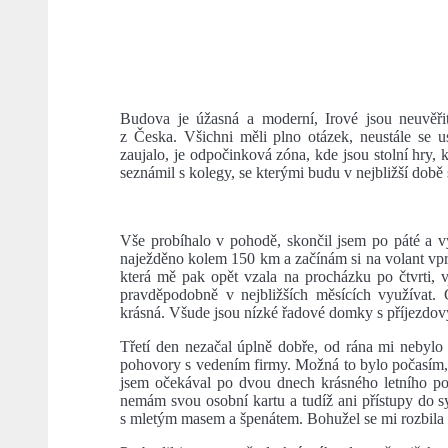
Budova je úžasná a moderní, Irové jsou neuvěřitel
z Česka. Všichni měli plno otázek, neustále se u
zaujalo, je odpočinková zóna, kde jsou stolní hry, 
seznámil s kolegy, se kterými budu v nejbližší době 
Vše probíhalo v pohodě, skončil jsem po páté a
naježděno kolem 150 km a začínám si na volant vpr
která mě pak opět vzala na procházku po čtvrti, v
pravděpodobně v nejbližších měsících využívat.
krásná. Všude jsou nízké řadové domky s příjezdovým
Třetí den nezačal úplně dobře, od rána mi nebyl
pohovory s vedením firmy. Možná to bylo počasím, p
jsem očekával po dvou dnech krásného letního poč
nemám svou osobní kartu a tudíž ani přístupy do s
s mletým masem a špenátem. Bohužel se mi rozbila t