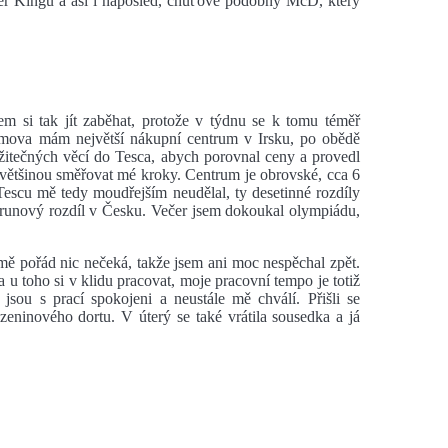
ger Kingu a asi i naposled, chuťové podobný McD, který
em si tak jít zaběhat, protože v týdnu se k tomu téměř
omova mám největší nákupní centrum v Irsku, po obědě
žitečných věcí do Tesca, abych porovnal ceny a provedl
 většinou směřovat mé kroky. Centrum je obrovské, cca 6
Tescu mě tedy moudřejším neudělal, ty desetinné rozdíly
orunový rozdíl v Česku. Večer jsem dokoukal olympiádu,
 mě pořád nic nečeká, takže jsem ani moc nespěchal zpět.
a u toho si v klidu pracovat, moje pracovní tempo je totiž
jsou s prací spokojeni a neustále mě chválí. Přišli se
zeninového dortu. V úterý se také vrátila sousedka a já