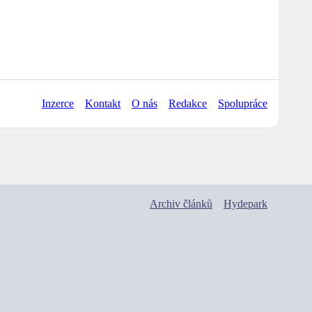
Inzerce
Kontakt
O nás
Redakce
Spolupráce
Archiv článků
Hydepark