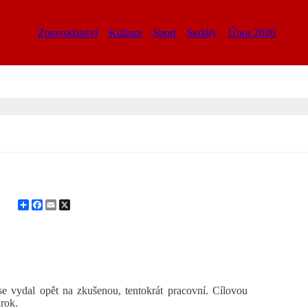
Zpravodajství
Kultura
Sport
Seriály
Únor 2026
Share
Facebook
Email
X
e vydal opět na zkušenou, tentokrát pracovní. Cílovou
lrok.