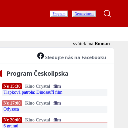
Program
Nemovitosti
svátek má
Roman
Sledujte nás na Facebooku
Program Českolipska
Ne 15:30
Kino Crystal
film
Tlapková patrola: Dinosauří film
Ne 17:00
Kino Crystal
film
Odyssea
Ne 20:00
Kino Crystal
film
6 gramů