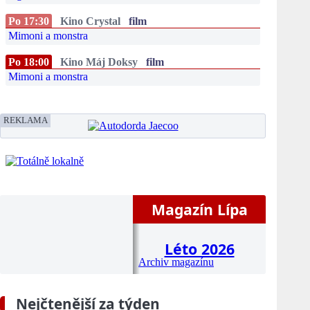
Po 17:30
Kino Crystal
film
Mimoni a monstra
Po 18:00
Kino Máj Doksy
film
Mimoni a monstra
REKLAMA
Magazín Lípa
Léto 2026
Archiv magazínu
Nejčtenější za týden