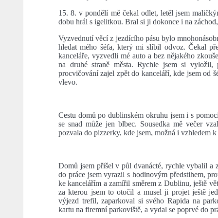
15. 8. v pondělí mě čekal odlet, letěl jsem malič
dobu hrál s igelitkou. Bral si ji dokonce i na záchod
Vyzvednutí věcí z jezdícího pásu bylo mnohonásobn
hledat mého šéfa, který mi slíbil odvoz. Čekal př
kanceláře, vyzvedli mé auto a bez nějakého zkouše
na druhé straně města. Rychle jsem si vyložil, 
procvičování zajel zpět do kanceláří, kde jsem od šé
vlevo.
Cestu domů po dublinském okruhu jsem i s pomocí G
se snad může jen blbec. Sousedka mě večer vzal
pozvala do pizzerky, kde jsem, možná i vzhledem k 
Domů jsem přišel v půl dvanácté, rychle vybalil a
do práce jsem vyrazil s hodinovým předstihem, pr
ke kancelářím a zamířil směrem z Dublinu, ještě vě
za kterou jsem to otočil a musel ji projet ještě 
výjezd trefil, zaparkoval si svého Rapida na pa
kartu na firemní parkoviště, a vydal se poprvé do pr