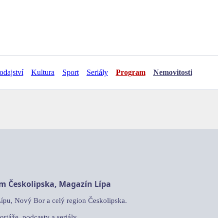
odajství
Kultura
Sport
Seriály
Program
Nemovitosti
am Českolipska, Magazín Lípa
Lípu, Nový Bor a celý region Českolipska.
ortáže, podcasty a seriály.