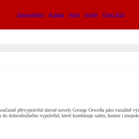
Zpravodajství
Kultura
Sport
Seriály
Únor 2026
oučasné převyprávění slavné novely George Orwella jako vizuálně výra
u do dobrodružného vyprávění, které kombinuje satiru, humor i znepoko