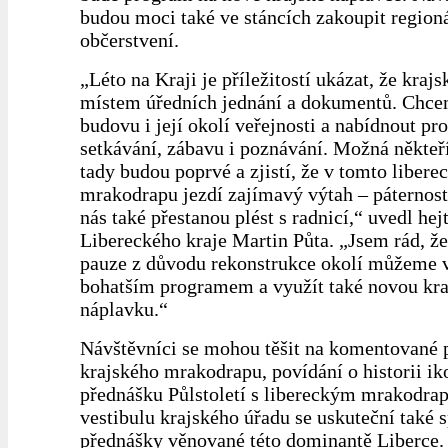
budou moci také ve stáncích zakoupit regioná
občerstvení.
„Léto na Kraji je příležitostí ukázat, že krajs
místem úředních jednání a dokumentů. Chce
budovu i její okolí veřejnosti a nabídnout pro
setkávání, zábavu i poznávání. Možná někteř
tady budou poprvé a zjistí, že v tomto liber
mrakodrapu jezdí zajímavý výtah – páternost
nás také přestanou plést s radnicí,“ uvedl he
Libereckého kraje Martin Půta. „Jsem rád, že
pauze z důvodu rekonstrukce okolí můžeme vr
bohatším programem a využít také novou kr
náplavku.“
Návštěvníci se mohou těšit na komentované 
krajského mrakodrapu, povídání o historii ik
přednášku Půlstoletí s libereckým mrakodra
vestibulu krajského úřadu se uskuteční také s
přednášky věnované této dominantě Liberce.