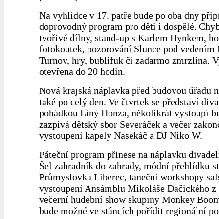
Na vyhlídce v 17. patře bude po oba dny při
doprovodný program pro děti i dospělé. Chy
tvořivé dílny, stand-up s Karlem Hynkem, ho
fotokoutek, pozorování Slunce pod vedením
Turnov, hry, bublifuk či zadarmo zmrzlina. 
otevřena do 20 hodin.
Nová krajská náplavka před budovou úřadu 
také po celý den. Ve čtvrtek se představí div
pohádkou Líný Honza, několikrát vystoupí b
zazpívá dětský sbor Severáček a večer zakon
vystoupení kapely Nasekáč a DJ Niko W.
Páteční program přinese na náplavku divadel
Šel zahradník do zahrady, módní přehlídku s
Průmyslovka Liberec, taneční workshopy sals
vystoupení Ansámblu Mikoláše Dačického z 
večerní hudební show skupiny Monkey Boom
bude možné ve stáncích pořídit regionální po