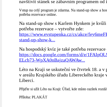
navštívit stánek se zábavním programem o
Vstup na celý program je zdarma. Na stand-up show a hos
potřeba rezervace online.
Na stand-up show s Karlem Hynkem je kvůli 
potřeba rezervace – vytvořte zde:
https://www.evstupenka.cz/cs/akce/fey6m
stand-up-show-k...
Na hospodský kvíz je také potřeba rezervace 
https://docs.google.com/forms/d/e/1FAIpQ
ELcb73-WpXA0nBajzaQAWAw...
Léto na Kraji se uskuteční ve čtvrtek 18. a v 
v areálu Krajského úřadu Libereckého kraje v
Liberci.
Přijďte si užít Léto na Kraji: Úřad, kde místo razítek roz
Příloha: PLAKÁT