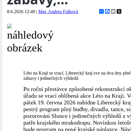
Share
Facebook
Email
X
8.6.2026 12:49
|
Mgr. Andrea Fulková
Léto na Kraji se vrací. Liberecký kraj zve na dva dny plné
zábavy i jedinečných výhledů
Po roční přestávce způsobené rekonstrukcí o
úřadu se vrací oblíbená akce Léto na Kraji. Ve
pátek 19. června 2026 nabídne Liberecký kr
pestrý program plný hudby, divadla, tance, so
pozorování Slunce i jedinečných výhledů z v
patře krajského mrakodrapu. Novinkou letoš
bude program na nové krajské náplavce. Návš