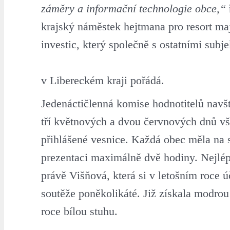
záměry a informační technologie obce,“
krajský náměstek hejtmana pro resort ma
investic, který společně s ostatními subj
v Libereckém kraji pořádá.
Jedenáctičlenná komise hodnotitelů navš
tří květnových a dvou červnových dnů v
přihlášené vesnice. Každá obec měla na 
prezentaci maximálně dvě hodiny. Nejlép
právě Višňová, která si v letošním roce ú
soutěže poněkolikáté. Již získala modro
roce bílou stuhu.