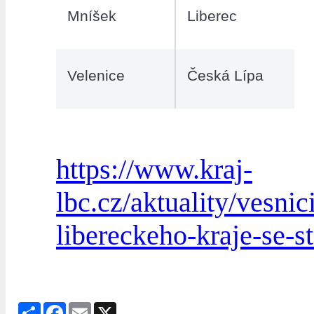
Mníšek
Liberec
Velenice
Česká Lípa
https://www.kraj-
lbc.cz/aktuality/vesnic
libereckeho-kraje-se-sta
Share
Facebook
Email
X