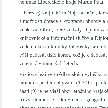
hejtman Libereckého kraje Martin Půta.
Liberecký kraj také uděluje ocenění, kter
s možností dotace z Programu obnovy a 
venkova. Obce, které získaly Diplom za
knihovnické a informační služby a Dipl
vedení obecní kroniky Liberecký kraj ob
výši padesát tisíc korun, což je o šedesát
více než v minulých letech.
Višňová leží ve Frýdlantském výběžku u
hranici a počtem obyvatel (1.301) i počt
částí (9) je největší obcí letošního krajsk
Rozvodňující se říčka Smědá i geografic
obce na samou severozápadní výspu Frý