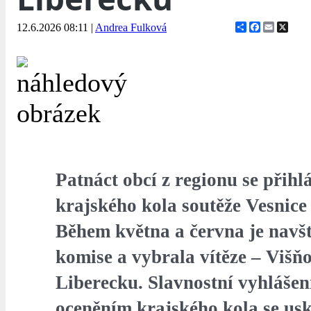
Share
Facebook
Email
X
12.6.2026 08:11
|
Andrea Fulková
Patnáct obcí z regionu se přihlá
krajského kola soutěže Vesnice
Během května a června je navšt
komise a vybrala vítěze – Višň
Liberecku.
Slavnostní vyhlášen
oceněním krajského kola se usk