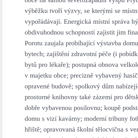
výběžku tvoří výzvy, se kterými se míst
vypořádávají. Energická místní správa hý
obdivuhodnou schopností zajistit jim fin
Porotu zaujala probíhající výstavba domu
bytech; zajištění zdravotní péče (i pobí
bytů pro lékaře); postupná obnova velkol
v majetku obce; precizně vybavený hasič
opravené budově; spolkový dům nabízejí
prostorné knihovny také zázemí pro děts
dobře vybavenou posilovnu; koupě pods
domu s vizí kavárny; moderní tribuny fo
hřiště; opravovaná školní tělocvična s v