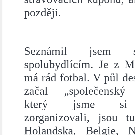
později.
Seznámil jsem 
spolubydlícím. Je z M
má rád fotbal. V půl d
začal „společenský 
který jsme si
zorganizovali, jsou t
Holandska, Belgie, 