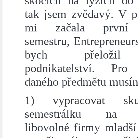
skocích na lyžích do 
tak jsem zvědavý. V p
mi začala první 
semestru, Entrepreneur
bych přeložil
podnikatelství. Pro
daného předmětu musí
1) vypracovat sku
semestrálku na p
libovolné firmy mladší 