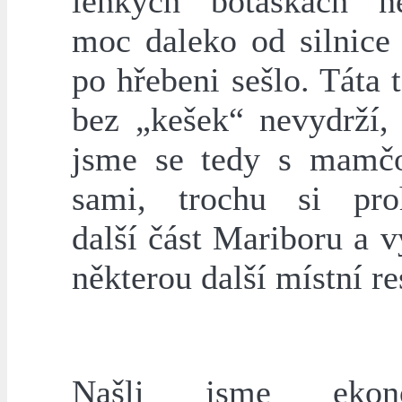
lehkých botaskách n
moc daleko od silnice 
po hřebeni sešlo. Táta
bez „kešek“ nevydrží, 
jsme se tedy s mamčo
sami, trochu si pro
další část Mariboru a 
některou další místní re
Našli jsme ekono