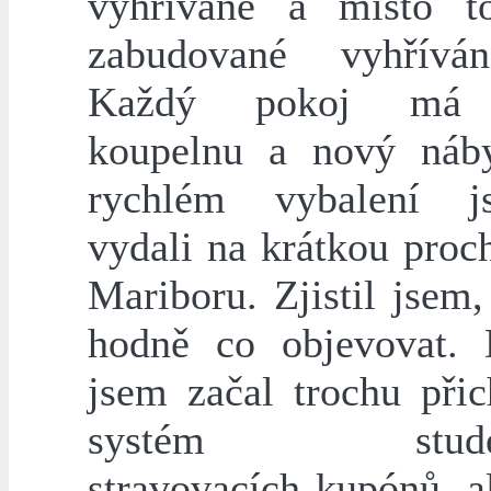
vyhřívané a místo t
zabudované vyhříván
Každý pokoj má v
koupelnu a nový náb
rychlém vybalení 
vydali na krátkou proc
Mariboru. Zjistil jsem
hodně co objevovat.
jsem začal trochu přic
systém student
stravovacích kupónů, a