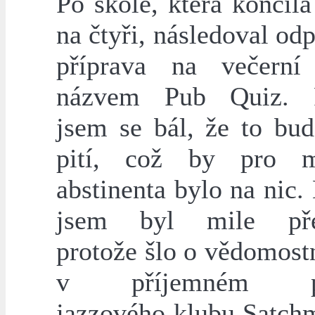
Po škole, která končila
na čtyři, následoval od
příprava na večerní
názvem Pub Quiz. 
jsem se bál, že to bud
pití, což by pro 
abstinenta bylo na nic
jsem byl mile pře
protože šlo o vědomost
v příjemném pro
jazzového klubu Satch