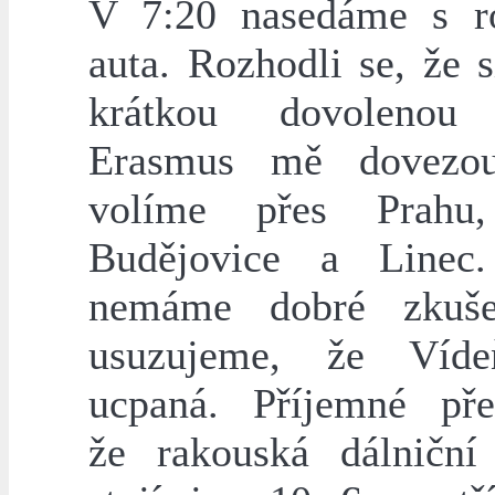
V 7:20 nasedáme s r
auta. Rozhodli se, že s
krátkou dovoleno
Erasmus mě dovezo
volíme přes Prahu
Budějovice a Line
nemáme dobré zkuše
usuzujeme, že Víd
ucpaná. Příjemné pře
že rakouská dálničn