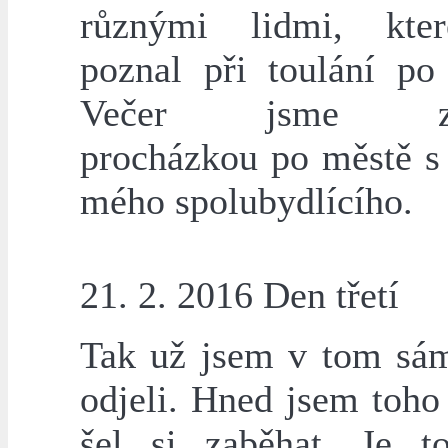
různými lidmi, kte
poznal při toulání po
Večer jsme zak
procházkou po městě 
mého spolubydlícího.
21. 2. 2016 Den třetí
Tak už jsem v tom sám
odjeli. Hned jsem toho
šel si zaběhat. Je t