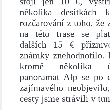
stojí jen 10 €, vystř
několika desítkách k
rozčarování z toho, že 
na této trase se plat
dalších 15 € přízni
známky znehodnotilo.
kromě několika ú
panoramat Alp se po c
zajímavého neobjevilo,
cesty jsme strávili v tu