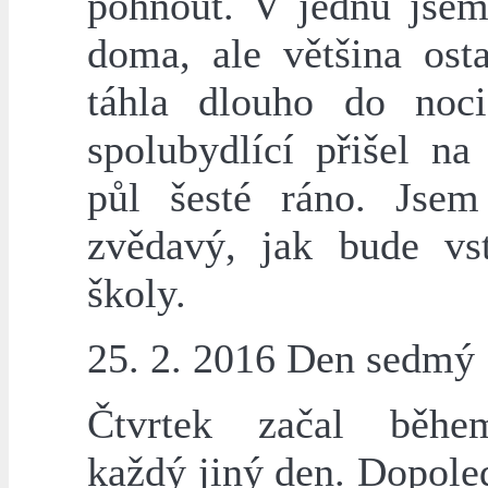
pohnout. V jednu jsem
doma, ale většina osta
táhla dlouho do noc
spolubydlící přišel na
půl šesté ráno. Jse
zvědavý, jak bude vs
školy.
25. 2. 2016 Den sedmý
Čtvrtek začal běhe
každý jiný den. Dopole