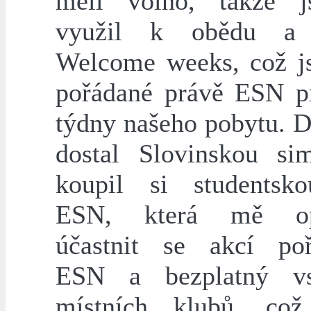
měli volno, takže 
využil k obědu a
Welcome weeks, což j
pořádané právě ESN p
týdny našeho pobytu. D
dostal Slovinskou si
koupil si studentsk
ESN, která mě op
účastnit se akcí po
ESN a bezplatný v
místních klubů, což