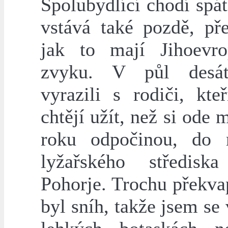
Spolubydlící chodí spá
vstává také pozdě, pře
jak to mají Jihoevr
zvyku. V půl desá
vyrazili s rodiči, kte
chtějí užít, než si ode 
roku odpočinou, do 
lyžařského středisk
Pohorje. Trochu překva
byl sníh, takže jsem se