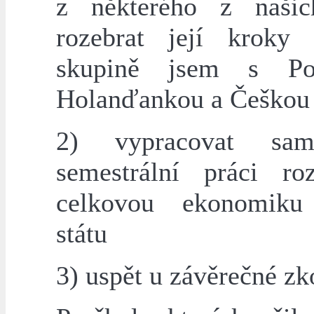
z některého z našic
rozebrat její kroky
skupině jsem s Port
Holanďankou a Češkou
2) vypracovat samo
semestrální práci roze
celkovou ekonomiku
státu
3) uspět u závěrečné z