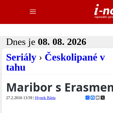
Dnes je
08. 08. 2026
Seriály
›
Českolipané v
tahu
Maribor s Erasme
Share
Facebook
Email
X
27.2.2016 13:59
|
Hynek Bárta