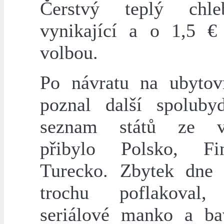
Čerstvý teplý chl
vynikající a o 1,5 € 
volbou.
Po návratu na ubyto
poznal další spolubyd
seznam států ze vč
přibylo Polsko, F
Turecko. Zbytek dne
trochu poflakoval,
seriálové manko a ba