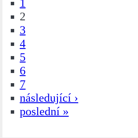
1
2
3
4
5
6
7
následující ›
poslední »