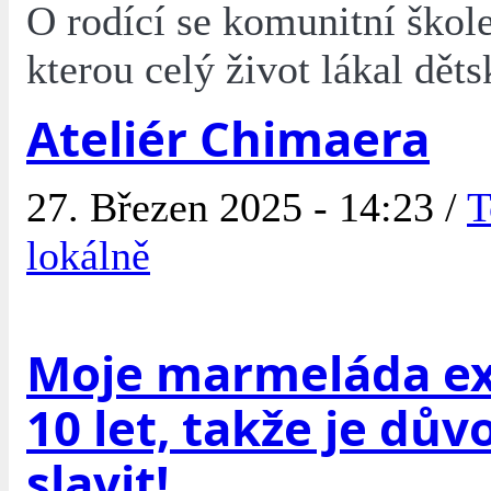
O rodící se komunitní škole
kterou celý život lákal děts
Ateliér Chimaera
27. Březen 2025 - 14:23 /
T
lokálně
Moje marmeláda exi
10 let, takže je dův
slavit!