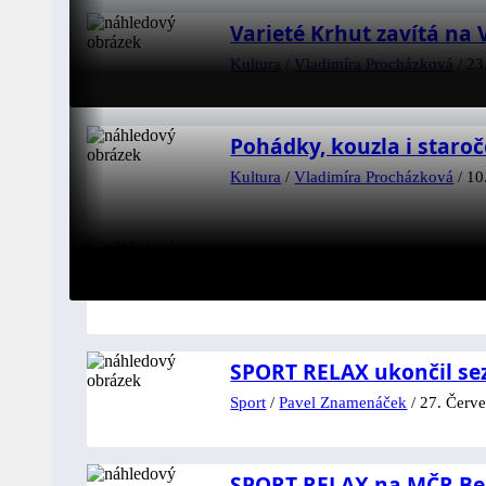
Varieté Krhut zavítá na 
Kultura
/
Vladimíra Procházková
/
23
Pohádky, kouzla i staroč
Kultura
/
Vladimíra Procházková
/
10
Mistrovství ČR FSKA ús
Sport
/
Pavel Znamenáček
/
8. Červen
SPORT RELAX ukončil s
Sport
/
Pavel Znamenáček
/
27. Červe
SPORT RELAX na MČR Beg