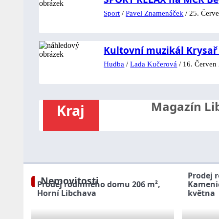
Sport
/
Pavel Znamenáček
/
25. Červe
Kultovní muzikál Krysař
Hudba
/
Lada Kučerová
/
16. Červen
Magazín Lib
Kraj
Prodej 
Nemovitosti
Prodej rodinného domu 206 m²,
Kamenic
Horní Libchava
května