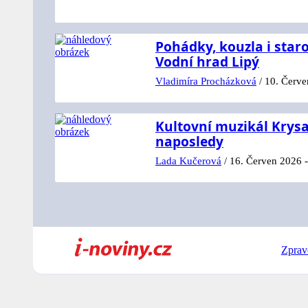
Pohádky, kouzla i star
Vodní hrad Lipý
Vladimíra Procházková
/
10. Červe
Kultovní muzikál Krysa
naposledy
Lada Kučerová
/
16. Červen 2026 -
Zprav