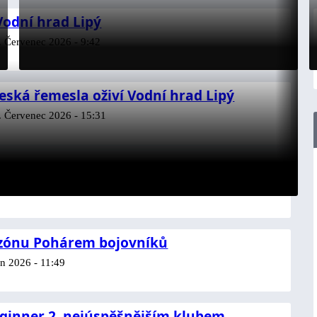
Vodní hrad Lipý
. Červenec 2026 - 9:42
eská řemesla oživí Vodní hrad Lipý
. Červenec 2026 - 15:31
pěšné pro SPORT RELAX
ec 2026 - 11:48
ezónu Pohárem bojovníků
n 2026 - 11:49
inner 2. nejúspěšnějším klubem