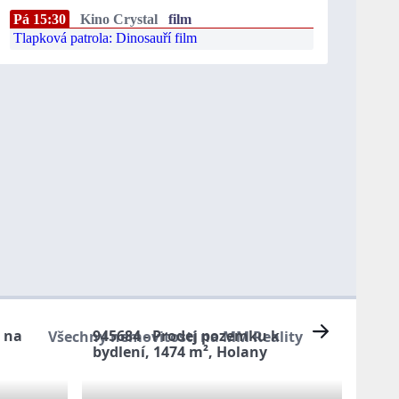
Pá 15:30
Kino Crystal
film
Tlapková patrola: Dinosauří film
m na
945684 - Prodej pozemku k
Všechny nemovitosti na MM Reality
bydlení, 1474 m², Holany