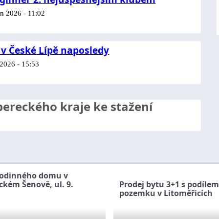
n 2026 - 11:02
 v České Lípě naposledy
 2026 - 15:53
ereckého kraje ke stažení
rodinného domu v
kém Šenově, ul. 9.
Prodej bytu 3+1 s podíle
pozemku v Litoměřicích