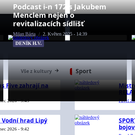
Podcast i-n 172 s Jakubem
Menclem nejen o
revitalizacích sídlišť
Milan Bárta
/
2. Květen 2025 - 14:39
DENÍK H.V.
Sport
Vše z kultury
 Five zahrají na
Mistr
RELA
nec 2026 - 9:43
Pavel Z
a Vodní hrad Lipý
SPOR
bojov
nec 2026 - 9:42