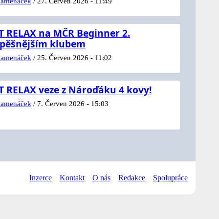
namenáček
/
27. Červen 2026 - 11:49
 RELAX na MČR Beginner 2.
spěšnějším klubem
namenáček
/
25. Červen 2026 - 11:02
 RELAX veze z Nároďáku 4 kovy!
namenáček
/
7. Červen 2026 - 15:03
Inzerce
Kontakt
O nás
Redakce
Spolupráce