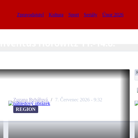
Zpravodajství
Kultura
Sport
Seriály
Únor 2026
onventus Horowitz 11.-14.8.
Léto bez obrazovek...
Zuzana Rybářová
/
7. Červenec 2026 - 9:32
REGION