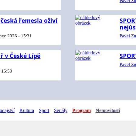
Pavel Z
očeská řemesla oživí
SPORT
nejú
nec 2026 - 15:31
Pavel Z
ř v České Lípě
SPORT
Pavel Z
 15:53
odajství
Kultura
Sport
Seriály
Program
Nemovitosti