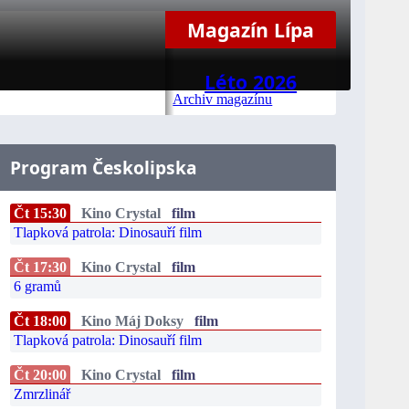
Magazín Lípa
Léto 2026
Archiv magazínu
Program Českolipska
Čt 15:30
Kino Crystal
film
Tlapková patrola: Dinosauří film
Čt 17:30
Kino Crystal
film
6 gramů
Čt 18:00
Kino Máj Doksy
film
Tlapková patrola: Dinosauří film
Čt 20:00
Kino Crystal
film
Zmrzlinář