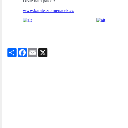
Držte nám palce!!!
www.karate-znamenacek.cz
Share
Facebook
Email
X