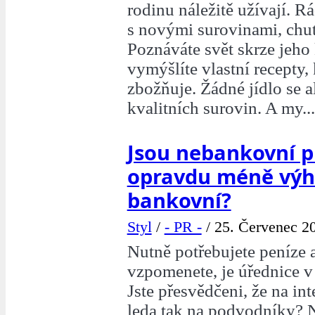
rodinu náležitě užívají. R
s novými surovinami, chu
Poznáváte svět skrze jeho
vymýšlíte vlastní recepty,
zbožňuje. Žádné jídlo se a
kvalitních surovin. A my...
Jsou nebankovní p
opravdu méně výh
bankovní?
Styl
/
- PR -
/
25. Červenec 20
Nutně potřebujete peníze a
vzpomenete, je úřednice 
Jste přesvědčeni, že na int
leda tak na podvodníky?