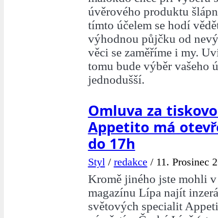
úvěrového produktu šlápn
tímto účelem se hodí vědět
výhodnou půjčku od nevý
věci se zaměříme i my. Uvi
tomu bude výběr vašeho
jednodušší.
Omluva za tiskovo
Appetito má otevř
do 17h
Styl
/
redakce
/
11. Prosinec 2
Kromě jiného jste mohli 
magazínu Lípa najít inzer
světových specialit Appet