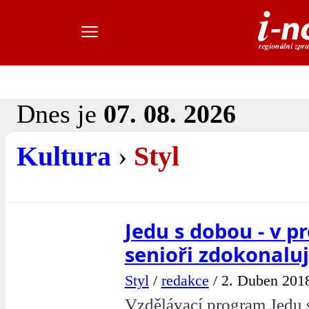
Dnes je
07. 08. 2026
Kultura
›
Styl
Jedu s dobou - v p
senioři zdokonalují
Styl
/
redakce
/
2. Duben 2018
Vzdělávací program Jedu 