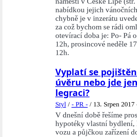
náměstí v České Lípě (str.
nabídkou jejich vánočních
chybně je v inzerátu uvede
za což bychom se rádi oml
otevírací doba je: Po- Pá o
12h, prosincové neděle 17.
12h.
Vyplatí se pojištěn
úvěru nebo jde je
legraci?
Styl
/
- PR -
/
13. Srpen 2017 
V dnešní době řešíme pro
hypotéky vlastní bydlení,
vozu a půjčkou zařízení do