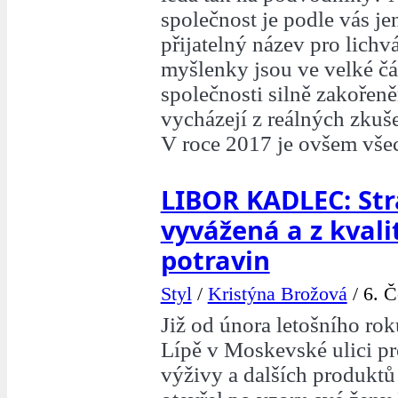
společnost je podle vás j
přijatelný název pro lichv
myšlenky jsou ve velké čás
společnosti silně zakořen
vycházejí z reálných zkuše
V roce 2017 je ovšem všec
LIBOR KADLEC: Str
vyvážená a z kvali
potravin
Styl
/
Kristýna Brožová
/
6. Č
Již od února letošního ro
Lípě v Moskevské ulici pr
výživy a dalších produkt