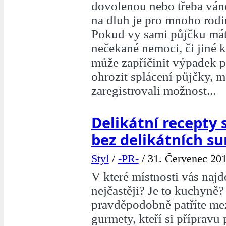
dovolenou nebo třeba váno
na dluh je pro mnoho rodi
Pokud vy sami půjčku máte
nečekané nemoci, či jiné 
může zapříčinit výpadek p
ohrozit splácení půjčky, m
zaregistrovali možnost...
Delikátní recepty
bez delikátních su
Styl
/
-PR-
/
31. Červenec 201
V které místnosti vás najd
nejčastěji? Je to kuchyně
pravděpodobně patříte me
gurmety, kteří si přípravu