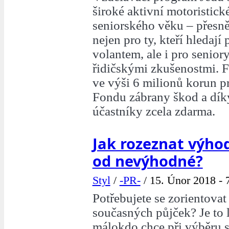
široké aktivní motoristick
seniorského věku – přesněji
nejen pro ty, kteří hledají 
volantem, ale i pro senior
řidičskými zkušenostmi. 
ve výši 6 milionů korun pr
Fondu zábrany škod a dík
účastníky zcela zdarma.
Jak rozeznat výho
od nevýhodné?
Styl
/
-PR-
/
15. Únor 2018 - 
Potřebujete se zorientovat
současných půjček? Je to l
málokdo chce při výběru 