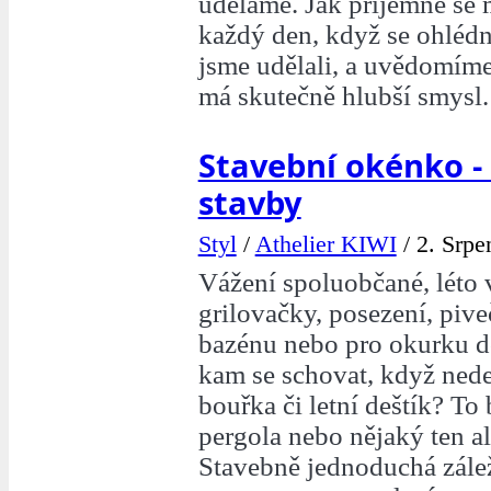
uděláme. Jak příjemně se 
každý den, když se ohlédn
jsme udělali, a uvědomíme 
má skutečně hlubší smysl.
Stavební okénko -
stavby
Styl
/
Athelier KIWI
/
2. Srpe
Vážení spoluobčané, léto
grilovačky, posezení, piv
bazénu nebo pro okurku d
kam se schovat, když nede
bouřka či letní deštík? To 
pergola nebo nějaký ten alt
Stavebně jednoduchá záleži