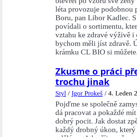
otevřel po vzoru své ženy 
léta provozuje podobnou
Boru, pan Libor Kadlec. S
povídali o sortimentu, kter
vztahu ke zdravé výživě i 
bychom měli jíst zdravě. 
krámku CL BIO si můžete.
Zkusme o práci př
trochu jinak
Styl
/
Igor Prokeš
/
4. Leden 2
Pojďme se společně zamysl
dá pracovat a pokaždé mít
dobrý pocit. Jak dostat z
každý drobný úkon, který 