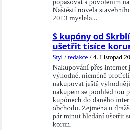
popasovat s povolením na
Naštěstí novela stavebníh
2013 myslela...
S kupóny od Skrbl
ušetřit tisíce koru
Styl
/
redakce
/
4. Listopad 2
Nakupování přes internet 
výhodné, nicméně protřelí
nakupovat ještě výhodněj
nákupem se poohlédnou p
kupónech do daného inte
obchodu. Zejména u draž
pár minut hledání ušetřit s
korun.