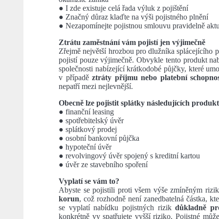
● I zde existuje celá řada výluk z pojištění
● Značný důraz klaďte na výši pojistného plnění
● Nezapomínejte pojistnou smlouvu pravidelně aktu
Ztrátu zaměstnání vám pojistí jen výjimečně
Zřejmě největší hrozbou pro dlužníka splácejícího 
pojistí pouze výjimečně. Obvykle tento produkt nab
společnosti nabízející krátkodobé půjčky, které um
v případě
ztráty příjmu nebo platební schopnos
nepatří mezi nejlevnější.
Obecně lze pojistit splátky následujících produk
● finanční leasing
● spotřebitelský úvěr
● splátkový prodej
● osobní bankovní půjčka
● hypoteční úvěr
● revolvingový úvěr spojený s kreditní kartou
● úvěr ze stavebního spoření
Vyplatí se vám to?
Abyste se pojistili proti všem výše zmíněným riz
korun
, což rozhodně není zanedbatelná částka, kt
se vyplatí nabídku pojistných rizik
důkladně pr
konkrétně vy spatřujete vyšší riziko. Pojistné mů