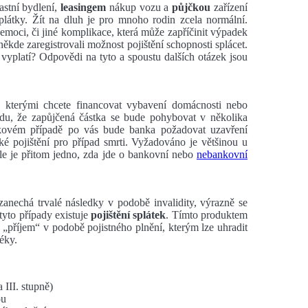
astní bydlení,
leasingem
nákup vozu a
půjčkou
zařízení
plátky. Žít na dluh je pro mnoho rodin zcela normální.
moci, či jiné komplikace, která může zapříčinit výpadek
 někde zaregistrovali možnost pojištění schopnosti splácet.
vyplatí? Odpovědi na tyto a spoustu dalších otázek jsou
 kterými chcete financovat vybavení domácnosti nebo
avdu, že zapůjčená částka se bude pohybovat v několika
akovém případě po vás bude banka požadovat uzavření
ké pojištění pro případ smrti. Vyžadováno je většinou u
le je přitom jedno, zda jde o bankovní nebo
nebankovní
zanechá trvalé následky v podobě invalidity, výrazně se
 tyto případy existuje
pojištění splátek
. Tímto produktem
 „příjem“ v podobě pojistného plnění, kterým lze uhradit
éky.
 III. stupně)
ou