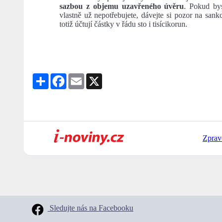
sazbou z objemu uzavřeného úvěru
. Pokud bys
vlastně už nepotřebujete, dávejte si pozor na sank
totiž účtují částky v řádu sto i tisícikorun.
Share
Facebook
Email
X
Zprav
Sledujte nás na Facebooku