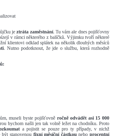
alizovat
půjčku je
ztráta zaměstnání
. Tu vám ale dnes pojišťovny
ízejí v rámci některého z balíčků. Výjimku tvoří některé
ožní klientovi odklad splátek na několik dlouhých měsíců
ti
. Nutno podotknout, že jde o službu, která rozhodně
tů:
ikům, museli byste pojišťovně
ročně odvádět asi 15 000
erou bychom našli jen tak volně ležet na chodníku. Proto
ozkoumat
a pojistit se pouze pro ty případy, v nichž
že být stanovenou
fixní měsíční částkou
nebo
procentní