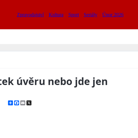
Zpravodajství
Kultura
Sport
Seriály
Únor 2026
átek úvěru nebo jde jen
Share
Facebook
Email
X