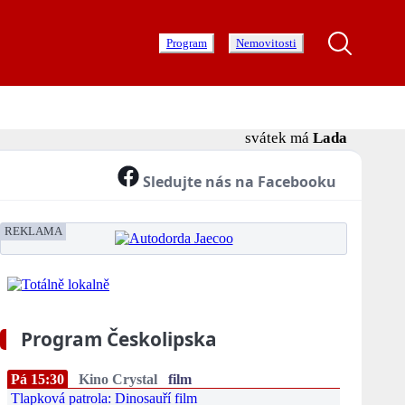
Program
Nemovitosti
svátek má
Lada
Sledujte nás na Facebooku
REKLAMA
Program Českolipska
Pá 15:30
Kino Crystal
film
Tlapková patrola: Dinosauří film