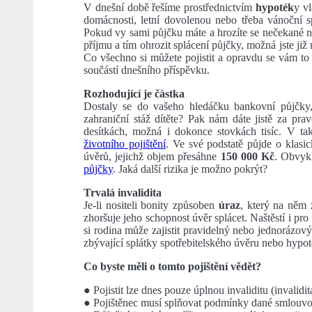
V dnešní době řešíme prostřednictvím
hypoték
y vl
domácnosti, letní dovolenou nebo třeba vánoční s
Pokud vy sami půjčku máte a hrozíte se nečekané ne
příjmu a tím ohrozit splácení půjčky, možná jste již
Co všechno si můžete pojistit a opravdu se vám to 
součástí dnešního příspěvku.
Rozhodující je částka
Dostaly se do vašeho hledáčku bankovní půjčky,
zahraniční stáž dítěte? Pak nám dáte jistě za pr
desítkách, možná i dokonce stovkách tisíc. V t
životního pojištění
. Ve své podstatě půjde o klasic
úvěrů, jejichž objem přesáhne
150 000
Kč
. Obvyk
půjčky
. Jaká další rizika je možno pokrýt?
Trvalá invalidita
Je-li nositeli bonity způsoben
úraz
, který na něm 
zhoršuje jeho schopnost úvěr splácet. Naštěstí i pro
si rodina může zajistit pravidelný nebo jednorázový
zbývající splátky spotřebitelského úvěru nebo hypot
Co byste měli o tomto pojištění vědět?
● Pojistit lze dnes pouze úplnou invaliditu (invalidita
● Pojištěnec musí splňovat podmínky dané smlouv