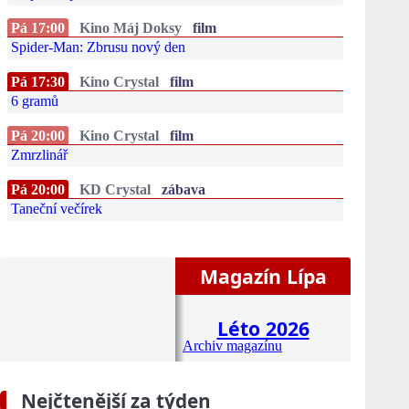
Pá 17:00
Kino Máj Doksy
film
Spider-Man: Zbrusu nový den
Pá 17:30
Kino Crystal
film
6 gramů
Pá 20:00
Kino Crystal
film
Zmrzlinář
Pá 20:00
KD Crystal
zábava
Taneční večírek
Magazín Lípa
Léto 2026
Archiv magazínu
Nejčtenější za týden