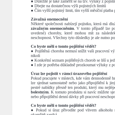
● Důležité je také zaměřit se na tzv. výluky z pojist
● Dbejte na dostatečnou výši pojistných limitů
● Čím vyšší pojistný limit, tím vyšší měsíční platba
Závažná onemocnění
Některé společnosti nabízejí pojistku, která má dlu
závažným onemocněním
. V tomto případě lze po
uvedené) choroby, které mohou mít za následek
neschopnost. Všechny tyto důsledky je ale nutno poj
Co byste měli o tomto pojištění vědět?
● Pojištěná choroba nemusí snížit vaši pracovní výk
nikoli
● Konkrétní seznam pojištěných chorob se liší u je
● I zde je potřeba důkladně prozkoumat výluky z po
Úraz lze pojistit v rámci úrazového pojištění
Pokud pracujete v místech, kde vám dennodenně hr
lze sjednat samostatně nebo jako připojištění k j
pestré nabídky přesně ten produkt, který mu nejlé
bolestným
. K tomuto produktu si navíc můžete sje
nebo připojištění denní dávky při pracovní neschop
Co byste měli o tomto pojištění vědět?
● Pokud si úraz přivodíte pod vlivem alkoholu 
okamžitě zaniká