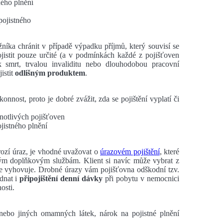
ného plnění
 pojistného
žníka chránit v případě výpadku příjmů, který souvisí se
jistit pouze určité (a v podmínkách každé z pojišťoven
 smrt, trvalou invaliditu nebo dlouhodobou pracovní
istit
odlišným produktem
.
onnost, proto je dobré zvážit, zda se pojištění vyplatí či
dnotlivých pojišťoven
jistného plnění
ozí úraz, je vhodné uvažovat o
úrazovém pojištění
, které
iným doplňkovým službám. Klient si navíc může vybrat z
pe vyhovuje. Drobné úrazy vám pojišťovna odškodní tzv.
dnat i
připojištění denní dávky
při pobytu v nemocnici
nosti.
nebo jiných omamných látek, nárok na pojistné plnění