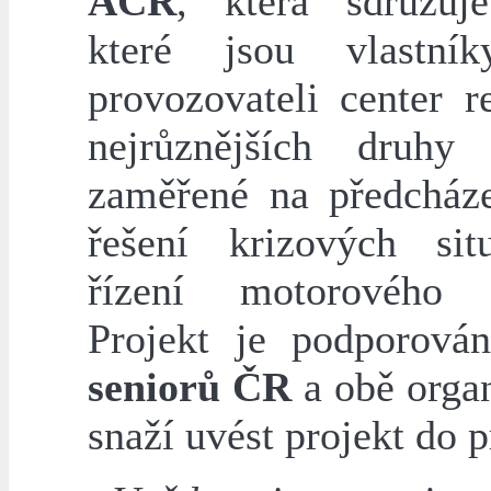
AČR
, která sdružuj
které jsou vlastní
provozovateli center re
nejrůznějších druhy
zaměřené na předcháze
řešení krizových sit
řízení motorového v
Projekt je podporov
seniorů ČR
a obě organ
snaží uvést projekt do 