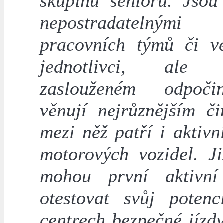
skupinu seniorů. Jso
nepostradatelným
pracovních týmů či v
jednotlivci, al
zaslouženém odpoč
věnují nejrůznějším či
mezi něž patří i aktivn
motorových vozidel. Ji
mohou první aktivní
otestovat svůj poten
centrech bezpečné jízd