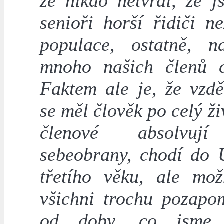
že nikdo netvrdí, že j
senioři horší řidiči n
populace, ostatně, 
mnoho našich členů ci
Faktem ale je, že vzdě
se měl člověk po celý ži
členové absolvuj
sebeobrany, chodí do U
třetího věku, ale mo
všichni trochu pozapom
od doby, co jsme o