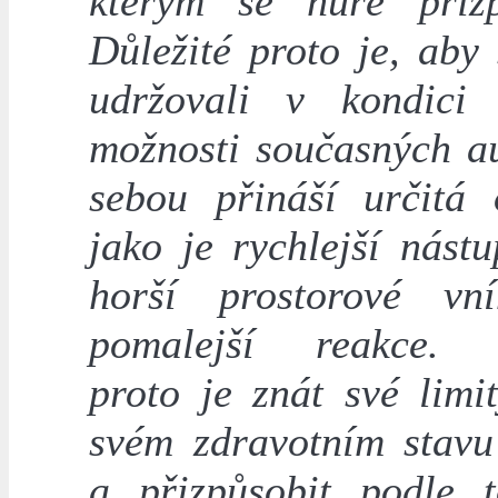
kterým se hůře přizp
Důležité proto je, aby 
udržovali v kondici
možnosti současných au
sebou přináší určitá 
jako je rychlejší nást
horší prostorové vn
pomalejší reakce. D
proto je znát své limi
svém zdravotním stavu
a přizpůsobit podle 