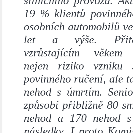
silničního provozu. Ak
19 % klientů povinnéh
osobních automobilů ve
let a výše. Při
vzrůstajícím věkem 
nejen riziko vzniku
povinného ručení, ale t
nehod s úmrtím. Senio
způsobí přibližně 80 s
nehod a 170 nehod s
následky. I proto Komi