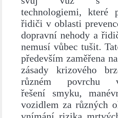
svůj vůz s n
technologiemi, které 
řidiči v oblasti preven
dopravní nehody a řidi
nemusí vůbec tušit. Tat
především zaměřena na
zásady krizového br
různém povrchu v
řešení smyku, manév
vozidlem za různých ok
vnímání rizika mrtvýc