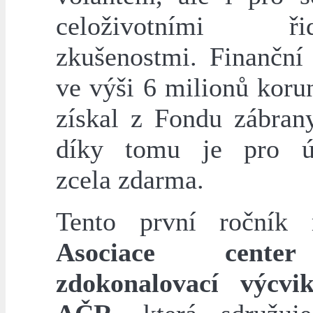
celoživotními řid
zkušenostmi. Finanční
ve výši 6 milionů koru
získal z Fondu zábran
díky tomu je pro úč
zcela zdarma.
Tento první ročník r
Asociace cente
zdokonalovací výcvi