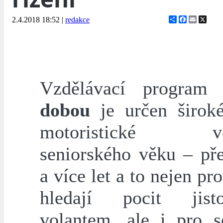
Share
Facebook
Email
X
2.4.2018 18:52
|
redakce
Vzdělávací progra
dobou
je určen široké
motoristické veř
seniorského věku – pře
a více let a to nejen pro
hledají pocit jis
volantem, ale i pro s