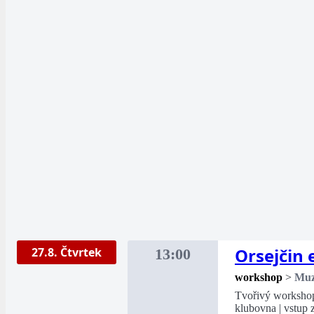
Orsejčin 
27.8. Čtvrtek
13:00
workshop
>
Mu
Tvořivý workshop 
klubovna | vstup