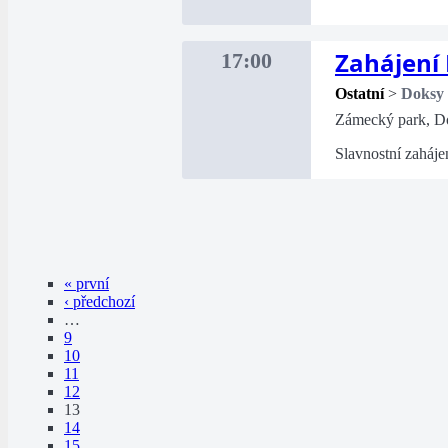
Zahájení
17:00
Ostatní
>
Doksy
Zámecký park, D
Slavnostní zaháje
« první
‹ předchozí
…
9
10
11
12
13
14
15