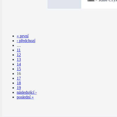
« první
‹ předchozí
…
11
12
13
14
15
16
17
18
19
následující ›
poslední »